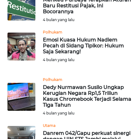
Baru Restitusi Pajak, Ini
Bocorannya
WN
4 bulan yang lalu
SERAMBI
Polhukam
WN
Emosi Kuasa Hukum Nadiem
JAMBI
Pecah di Sidang Tipikor: Hukum
Saja Sekarang!
4 bulan yang lalu
WN
SULTRA
Polhukam
WN
Dedy Nurmawan Susilo Ungkap
NTB
Kerugian Negara Rp1,5 Triliun
Kasus Chromebook Terjadi Selama
Tiga Tahun
WN
4 bulan yang lalu
SULTENG
Utama
WN
Danrem 042/Gapu perkuat sinergi
SULBAR