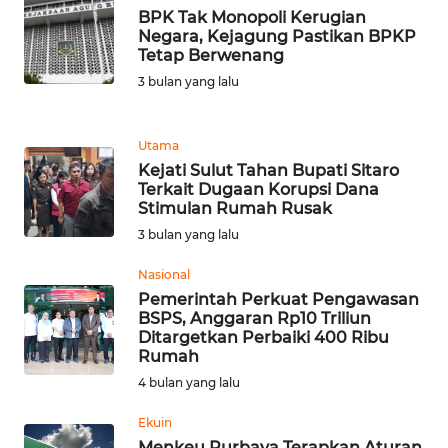
BPK Tak Monopoli Kerugian
WN
Negara, Kejagung Pastikan BPKP
BANTEN
Tetap Berwenang
3 bulan yang lalu
WN
NTT
Utama
Kejati Sulut Tahan Bupati Sitaro
WN
Terkait Dugaan Korupsi Dana
KEPRI
Stimulan Rumah Rusak
3 bulan yang lalu
WN
Nasional
PAPUA
Pemerintah Perkuat Pengawasan
BSPS, Anggaran Rp10 Triliun
WN
Ditargetkan Perbaiki 400 Ribu
PAPUA
Rumah
BARAT
4 bulan yang lalu
Ekuin
WN
RIAU
Menkeu Purbaya Terapkan Aturan