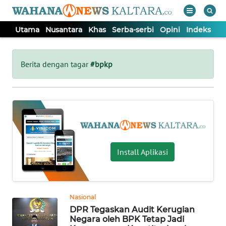
Utama
Nusantara
Khas
Serba-serbi
Opini
Indeks
WAHANA
Tutup
TV
Berita dengan tagar
#bpkp
UTAMA
NUSANTARA
KHAS
Install Aplikasi
SERBA-
SERBI
Nasional
DPR Tegaskan Audit Kerugian
OPINI
Negara oleh BPK Tetap Jadi