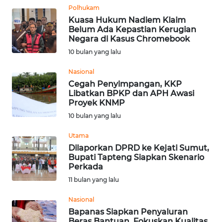
Polhukam
WN
Kuasa Hukum Nadiem Klaim
Belum Ada Kepastian Kerugian
KALTARA
Negara di Kasus Chromebook
10 bulan yang lalu
WN
KALSEL
Nasional
Cegah Penyimpangan, KKP
WN
Libatkan BPKP dan APH Awasi
Proyek KNMP
KALTIM
10 bulan yang lalu
WN
Utama
SULSEL
Dilaporkan DPRD ke Kejati Sumut,
Bupati Tapteng Siapkan Skenario
WN
Perkada
GORONTALO
11 bulan yang lalu
Nasional
WN
Bapanas Siapkan Penyaluran
SULUT
Beras Bantuan, Fokuskan Kualitas