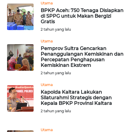
BEKASI
Utama
BPKP Aceh: 750 Tenaga Disiapkan
WN
di SPPG untuk Makan Bergizi
Gratis
BOGOR
2 tahun yang lalu
WN
Utama
DEPOK
Pemprov Sultra Gencarkan
Penanggulangan Kemiskinan dan
WN
Percepatan Penghapusan
Kemiskinan Ekstrem
TAPANULI
UTARA
2 tahun yang lalu
Utama
WN
Kapolda Kaltara Lakukan
SAMOSIR
Silaturahmi Strategis dengan
Kepala BPKP Provinsi Kaltara
WN
2 tahun yang lalu
PADANG
LAWAS
Utama