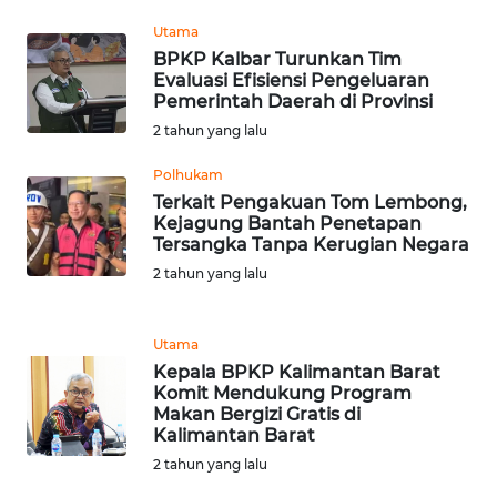
WN
Utama
TAPANULI
BPKP Kalbar Turunkan Tim
TENGAH
Evaluasi Efisiensi Pengeluaran
Pemerintah Daerah di Provinsi
WN DELI
2 tahun yang lalu
SERDANG
Polhukam
Terkait Pengakuan Tom Lembong,
WN
Kejagung Bantah Penetapan
TEBING
Tersangka Tanpa Kerugian Negara
TINGGI
2 tahun yang lalu
WN
PAKPAK
Utama
Kepala BPKP Kalimantan Barat
WN
Komit Mendukung Program
Makan Bergizi Gratis di
KARAWANG
Kalimantan Barat
2 tahun yang lalu
WN