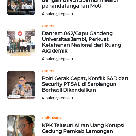
dengan UIN STS Jambi melalui
penandatanganan MoU
WN
4 bulan yang lalu
BABEL
Utama
Danrem 042/Gapu Gandeng
WN
Universitas Jambi, Perkuat
SUMBAR
Ketahanan Nasional dari Ruang
Akademik
WN
4 bulan yang lalu
SUMSEL
Utama
Polri Gerak Cepat, Konflik SAD dan
WN
Security PT SAL di Sarolangun
BENGKULU
Berhasil Dikendalikan
4 bulan yang lalu
WN
LAMPUNG
Polhukam
KPK Telusuri Aliran Uang Korupsi
WN
Gedung Pemkab Lamongan
JATENG