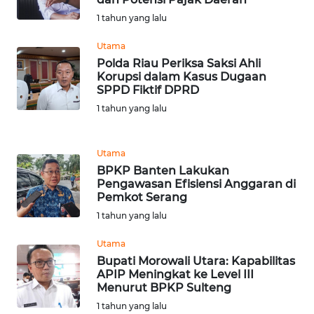
1 tahun yang lalu
WN
Utama
TAPANULI
Polda Riau Periksa Saksi Ahli
SELATAN
Korupsi dalam Kasus Dugaan
SPPD Fiktif DPRD
WN
1 tahun yang lalu
TANJUNG
LESUNG
Utama
WN
BPKP Banten Lakukan
Pengawasan Efisiensi Anggaran di
KARO
Pemkot Serang
1 tahun yang lalu
WN
SIMALUNGUN
Utama
Bupati Morowali Utara: Kapabilitas
WN
APIP Meningkat ke Level III
Menurut BPKP Sulteng
LABUHANBATU
1 tahun yang lalu