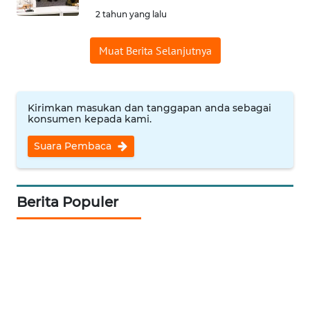
2 tahun yang lalu
WN
INDRAMAYU
Muat Berita Selanjutnya
WN
KUNINGAN
Kirimkan masukan dan tanggapan anda sebagai
konsumen kepada kami.
WN
MAJALENGKA
Suara Pembaca
WN
SUBANG
Berita Populer
WN
SUKABUMI
WN
PURWAKARTA