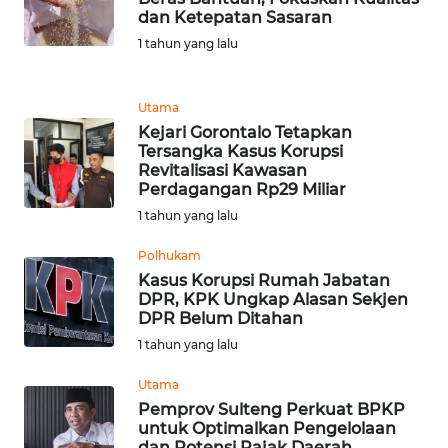
dan Ketepatan Sasaran
WN
1 tahun yang lalu
MALUKU
WN
Utama
MALUT
Kejari Gorontalo Tetapkan
Tersangka Kasus Korupsi
Revitalisasi Kawasan
WN
Perdagangan Rp29 Miliar
DAIRI
1 tahun yang lalu
WN
Polhukam
DANAU
Kasus Korupsi Rumah Jabatan
TOBA
DPR, KPK Ungkap Alasan Sekjen
DPR Belum Ditahan
1 tahun yang lalu
WN
NIAS
Utama
Pemprov Sulteng Perkuat BPKP
WN
untuk Optimalkan Pengelolaan
LANGKAT
dan Potensi Pajak Daerah