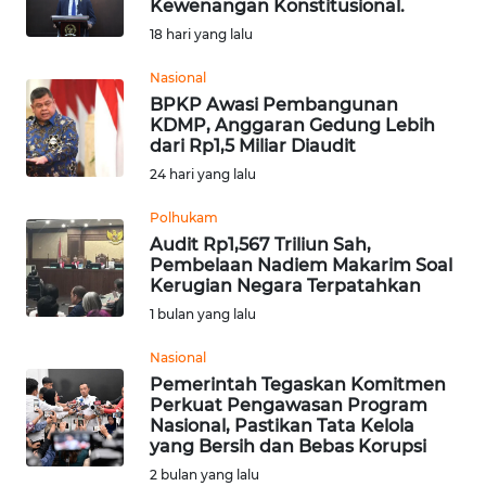
Kewenangan Konstitusional.
Informasi
18 hari yang lalu
INDEKS
Nasional
BERITA
BPKP Awasi Pembangunan
KDMP, Anggaran Gedung Lebih
dari Rp1,5 Miliar Diaudit
KONTAK
24 hari yang lalu
KAMI
Polhukam
INFO
Audit Rp1,567 Triliun Sah,
IKLAN
Pembelaan Nadiem Makarim Soal
Kerugian Negara Terpatahkan
TENTANG
1 bulan yang lalu
KAMI
Nasional
Pemerintah Tegaskan Komitmen
PEDOMAN
Perkuat Pengawasan Program
MEDIA
Nasional, Pastikan Tata Kelola
SIBER
yang Bersih dan Bebas Korupsi
2 bulan yang lalu