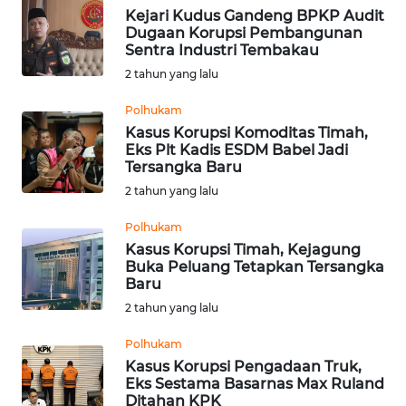
Kejari Kudus Gandeng BPKP Audit
WN
Dugaan Korupsi Pembangunan
SUMEDANG
Sentra Industri Tembakau
2 tahun yang lalu
WN
CIANJUR
Polhukam
Kasus Korupsi Komoditas Timah,
Eks Plt Kadis ESDM Babel Jadi
WN
Tersangka Baru
KEPULAUAN
SERIBU
2 tahun yang lalu
Polhukam
WN
Kasus Korupsi Timah, Kejagung
TANGERANG
Buka Peluang Tetapkan Tersangka
Baru
WN
2 tahun yang lalu
BINJAI
Polhukam
Kasus Korupsi Pengadaan Truk,
WN
Eks Sestama Basarnas Max Ruland
CIREBON
Ditahan KPK