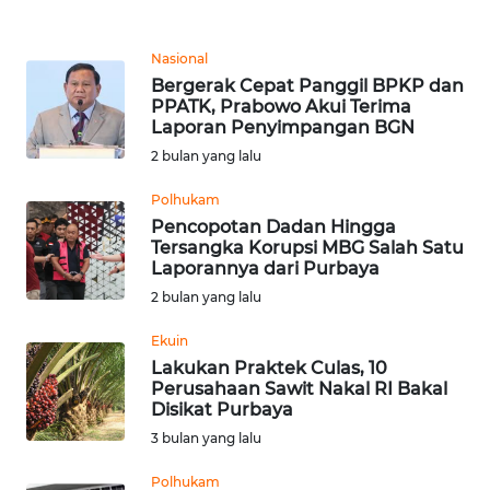
REDAKSI
Nasional
KARIR
Bergerak Cepat Panggil BPKP dan
PPATK, Prabowo Akui Terima
Laporan Penyimpangan BGN
DISCLAIMER
2 bulan yang lalu
Wahana
Polhukam
News
Regional
Pencopotan Dadan Hingga
Tersangka Korupsi MBG Salah Satu
Laporannya dari Purbaya
WN
2 bulan yang lalu
SUMUT
Ekuin
WN
Lakukan Praktek Culas, 10
JAKARTA
Perusahaan Sawit Nakal RI Bakal
Disikat Purbaya
3 bulan yang lalu
WN
JABAR
Polhukam