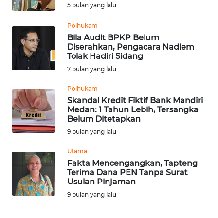
5 bulan yang lalu
WN
Polhukam
NUSANTARA
Bila Audit BPKP Belum
Diserahkan, Pengacara Nadiem
Tolak Hadiri Sidang
WN
JOGJA
7 bulan yang lalu
Polhukam
WN
Skandal Kredit Fiktif Bank Mandiri
JATIM
Medan: 1 Tahun Lebih, Tersangka
Belum Ditetapkan
WN
9 bulan yang lalu
BALI
Utama
Fakta Mencengangkan, Tapteng
WN
Terima Dana PEN Tanpa Surat
KALBAR
Usulan Pinjaman
9 bulan yang lalu
WN
KALTENG