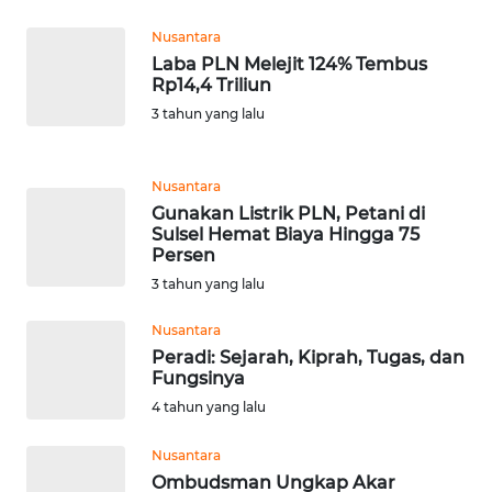
WN
Nusantara
TAPANULI
TENGAH
Laba PLN Melejit 124% Tembus
Rp14,4 Triliun
3 tahun yang lalu
WN DELI
SERDANG
Nusantara
WN
Gunakan Listrik PLN, Petani di
TEBING
Sulsel Hemat Biaya Hingga 75
TINGGI
Persen
3 tahun yang lalu
WN
PAKPAK
Nusantara
Peradi: Sejarah, Kiprah, Tugas, dan
Fungsinya
WN
4 tahun yang lalu
KARAWANG
Nusantara
WN
Ombudsman Ungkap Akar