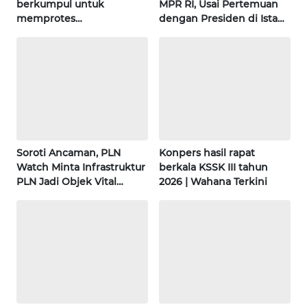
berkumpul untuk
MPR RI, Usai Pertemuan
memprotes
dengan Presiden di Istana
WN
pembangunan masjid
| Wahana Terkini
BABEL
pertama di Fujisawa
WN
SUMBAR
WN
SUMSEL
Soroti Ancaman, PLN
Konpers hasil rapat
Watch Minta Infrastruktur
berkala KSSK III tahun
PLN Jadi Objek Vital
2026 | Wahana Terkini
WN
Khusus | Alperklinas
BENGKULU
Research
WN
LAMPUNG
WN
JATENG