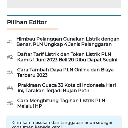
WAHANA
LISTRIK
Pilihan Editor
WAHANA
Himbau Pelanggan Gunakan Listrik dengan
TRAVEL
#1
Benar, PLN Ungkap 4 Jenis Pelanggaran
Daftar Tarif Listrik dan Token Listrik PLN
WAHANA
#2
Kamis 1 Juni 2023 Beli 20 Ribu Dapat Segini
TV
Cara Tambah Daya PLN Online dan Biaya
#3
Terbaru 2023
WAHANANEWS
ID
Prakiraan Cuaca 33 Kota di Indonesia Hari
#4
ini, Tarakan Terjadi Hujan Petir
WAHANANEWS
Cara Menghitung Tagihan Listrik PLN
#5
CO ID
Melalui HP
WAHANANEWS
Kirimkan masukan dan tanggapan anda sebagai
NET
konsumen kepada kami.