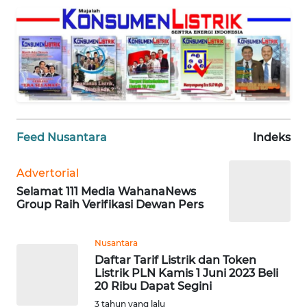
REDAKSI
KARIR
DISCLAIMER
Wahana
News
Feed Nusantara
Indeks
Regional
Advertorial
WN
Selamat 111 Media WahanaNews
SUMUT
Group Raih Verifikasi Dewan Pers
WN
JAKARTA
Nusantara
Daftar Tarif Listrik dan Token
Listrik PLN Kamis 1 Juni 2023 Beli
WN
20 Ribu Dapat Segini
JABAR
3 tahun yang lalu