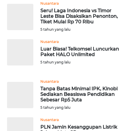
Nusantara
WN
Seru! Laga Indonesia vs Timor
SUMEDANG
Leste Bisa Disaksikan Penonton,
Tiket Mulai Rp 70 Ribu
WN
5 tahun yang lalu
CIANJUR
Nusantara
WN
Luar Biasa! Telkomsel Luncurkan
Paket HALO Unlimited
KEPULAUAN
SERIBU
5 tahun yang lalu
WN
Nusantara
TANGERANG
Tanpa Batas Minimal IPK, Kinobi
Sediakan Beasiswa Pendidikan
WN
Sebesar Rp5 Juta
BINJAI
5 tahun yang lalu
WN
Nusantara
CIREBON
PLN Jamin Kesanggupan Listrik