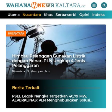
Utama
Nusantara
Khas
Serba-serbi
Opini
Indeks
WAHANA
Tutup
TV
NUSANTARA
UTAMA
Himbau Pelanggan Gunakan Listrik
NUSANTARA
dengan Benar, PLN Ungkap 4 Jenis
Pelanggaran
KHAS
Nusantara
|
3 tahun yang lalu
SERBA-
Berita Terkait
SERBI
PSEL Legok Nangka Targetkan 40,79 MW,
ALPERKLINAS: PLN Menghubungkan Solusi
Sampah dan Ketahanan Energi
OPINI