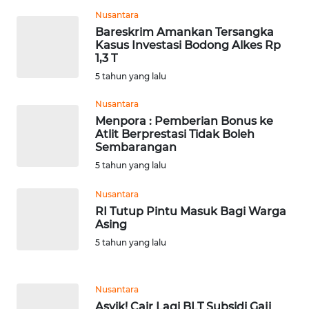
Nusantara
WN
Bareskrim Amankan Tersangka
PRIANGAN
Kasus Investasi Bodong Alkes Rp
TIMUR
1,3 T
5 tahun yang lalu
WN
SEMARANG
Nusantara
Menpora : Pemberian Bonus ke
Atlit Berprestasi Tidak Boleh
WN
Sembarangan
SOLO
5 tahun yang lalu
WN
Nusantara
BOROBUDUR
RI Tutup Pintu Masuk Bagi Warga
Asing
WN
5 tahun yang lalu
MADURA
Nusantara
WN
SURABAYA
Asyik! Cair Lagi BLT Subsidi Gaji