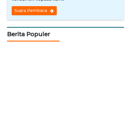
Suara Pembaca
WAHANA
SPORT
Berita Populer
WAHANA
UMKM
WAHANA
SELEB
WAHANA
PERSONA
WAHANA
OTOMOTIF
WAHANA
HEALTH