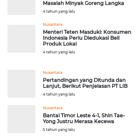
BEKASI
Masalah Minyak Goreng Langka
4 tahun yang lalu
WN
BOGOR
Nusantara
Menteri Teten Masduki: Konsumen
Indonesia Perlu Diedukasi Beli
WN
Produk Lokal
DEPOK
4 tahun yang lalu
WN
TAPANULI
Nusantara
UTARA
Pertandingan yang Ditunda dan
Lanjut, Berikut Penjelasan PT LIB
WN
4 tahun yang lalu
SAMOSIR
Nusantara
WN
Bantai Timor Leste 4-1, Shin Tae-
Yong Justru Merasa Kecewa
PADANG
LAWAS
5 tahun yang lalu