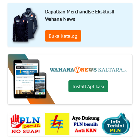
Informasi
Dapatkan Merchandise Eksklusif
Wahana News
INDEKS
BERITA
Buka Katalog
KONTAK
KAMI
INFO
IKLAN
Install Aplikasi
TENTANG
KAMI
PEDOMAN
MEDIA
SIBER