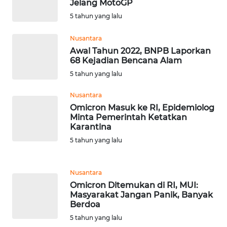
Jelang MotoGP
5 tahun yang lalu
WN
INDRAMAYU
Nusantara
Awal Tahun 2022, BNPB Laporkan
WN
68 Kejadian Bencana Alam
KUNINGAN
5 tahun yang lalu
WN
Nusantara
MAJALENGKA
Omicron Masuk ke RI, Epidemiolog
Minta Pemerintah Ketatkan
Karantina
WN
SUBANG
5 tahun yang lalu
WN
Nusantara
SUKABUMI
Omicron Ditemukan di RI, MUI:
Masyarakat Jangan Panik, Banyak
Berdoa
WN
PURWAKARTA
5 tahun yang lalu