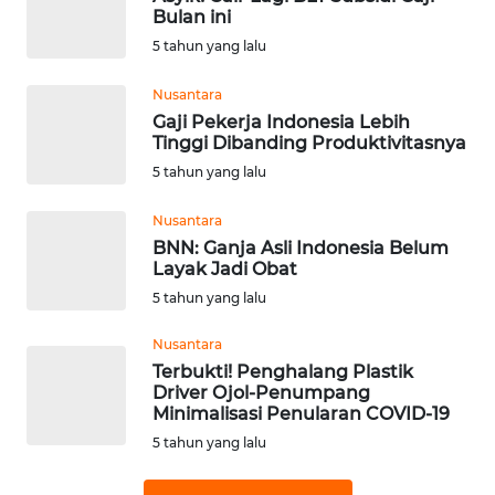
Bulan ini
5 tahun yang lalu
WN
NATUNA
Nusantara
Gaji Pekerja Indonesia Lebih
WN
Tinggi Dibanding Produktivitasnya
BINTAN
5 tahun yang lalu
WN
Nusantara
MANDALIKA
BNN: Ganja Asli Indonesia Belum
Layak Jadi Obat
WN
5 tahun yang lalu
LIKUPANG
Nusantara
Terbukti! Penghalang Plastik
WN
Driver Ojol-Penumpang
LABUANBAJO
Minimalisasi Penularan COVID-19
5 tahun yang lalu
WN
BORNEO