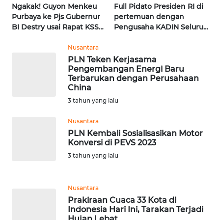
Ngakak! Guyon Menkeu
Full Pidato Presiden RI di
Purbaya ke Pjs Gubernur
pertemuan dengan
WN
BI Destry usai Rapat KSSK
Pengusaha KADIN Seluruh
NUSANTARA
| Wahana Terkini
Indonesia | Wahana
Terkini
Nusantara
WN
PLN Teken Kerjasama
JOGJA
Pengembangan Energi Baru
Terbarukan dengan Perusahaan
China
WN
3 tahun yang lalu
JATIM
Nusantara
WN
PLN Kembali Sosialisasikan Motor
BALI
Konversi di PEVS 2023
3 tahun yang lalu
WN
KALBAR
Nusantara
Prakiraan Cuaca 33 Kota di
WN
Indonesia Hari Ini, Tarakan Terjadi
KALTENG
Hujan Lebat