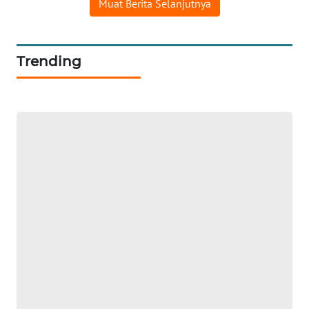
Muat Berita Selanjutnya
Wahana
Media
Group
Trending
WAHANA
NEWS
WAHANA
TANI
WAHANA
ADVOKAT
WAHANA
INFRASTRUKTUR
WAHANA
KONSUMEN