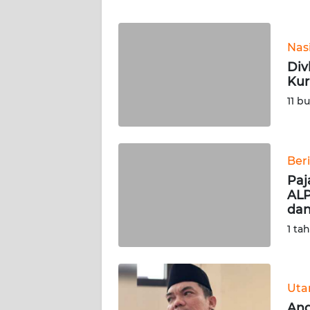
WN
BANTEN
Nas
WN
Div
NTT
Kur
11 b
WN
KEPRI
WN
Ber
PAPUA
Paj
ALP
dan
WN
PAPUA
1 ta
BARAT
WN
Ut
RIAU
An