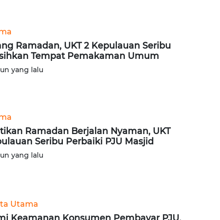
ama
ang Ramadan, UKT 2 Kepulauan Seribu
rsihkan Tempat Pemakaman Umum
hun yang lalu
ama
tikan Ramadan Berjalan Nyaman, UKT
ulauan Seribu Perbaiki PJU Masjid
hun yang lalu
ita Utama
mi Keamanan Konsumen Pembayar PJU,