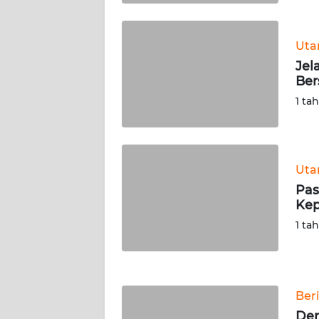
WN
KALTARA
Ut
WN
Jel
KALSEL
Be
1 ta
WN
KALTIM
WN
Ut
SULSEL
Pas
Kep
WN
1 ta
GORONTALO
WN
SULUT
Ber
De