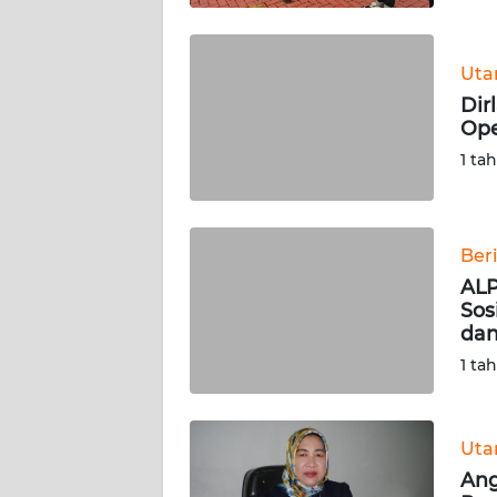
WN
BABEL
Ut
Dir
WN
Ope
SUMBAR
1 ta
WN
SUMSEL
Ber
WN
AL
BENGKULU
Sos
dan
WN
1 ta
LAMPUNG
WN
Ut
JATENG
Ang