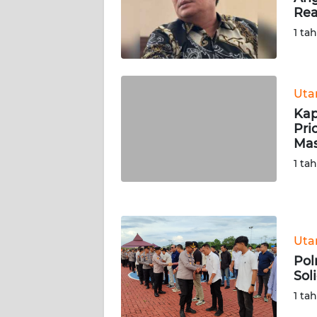
Rea
WN
SERAMBI
1 ta
WN
JAMBI
Ut
Kap
WN
Pri
SULTRA
Mas
1 ta
WN
NTB
WN
Ut
SULTENG
Pol
Sol
WN
SULBAR
1 ta