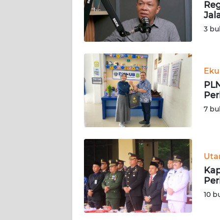
Reg
Jal
KARIR
3 bu
DISCLAIMER
Wahana
Eku
News
PLN
Regional
Per
7 bu
WN
SUMUT
WN
Ut
JAKARTA
Kap
Per
WN
10 b
JABAR