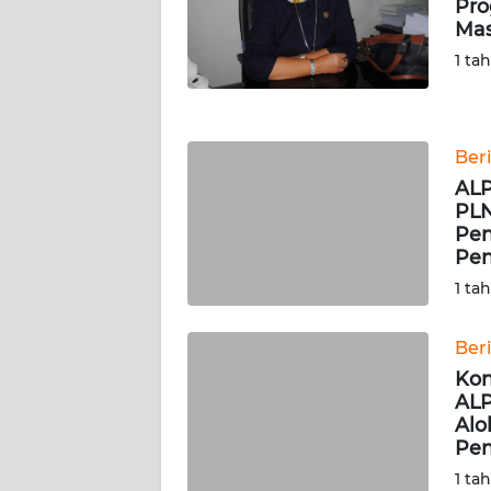
Pro
WN
Mas
NUSANTARA
1 ta
WN
JOGJA
Ber
WN
ALP
JATIM
PLN
Pen
Pen
WN
BALI
1 ta
WN
Ber
KALBAR
Kon
ALP
Alo
WN
Pen
KALTENG
1 ta