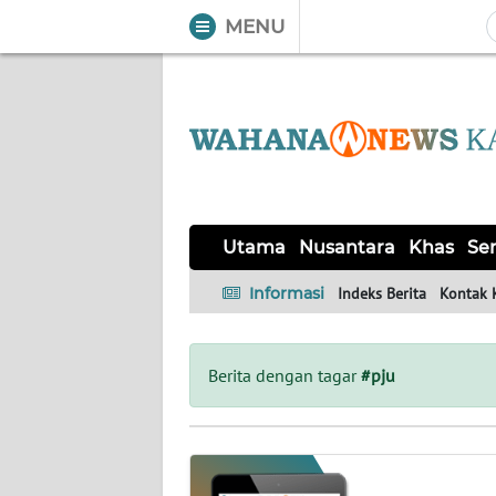
MENU
WAHANA
Tutup
TV
UTAMA
NUSANTARA
Utama
Nusantara
Khas
Ser
KHAS
Informasi
Indeks Berita
Kontak 
SERBA-
SERBI
Berita dengan tagar
#pju
OPINI
Informasi