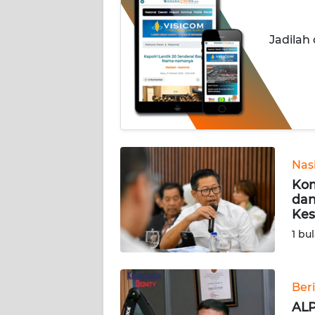
INDEKS
Jadilah
BERITA
KONTAK
KAMI
INFO
IKLAN
Nas
Kom
TENTANG
dan
KAMI
Kes
1 bu
PEDOMAN
MEDIA
SIBER
Ber
REDAKSI
ALP