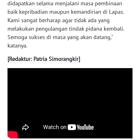
didapatkan selama menjalani masa pembinaan
baik kepribadian maupun kemandirian di Lapas.
WN
Kami sangat berharap agar tidak ada yang
BABEL
melakukan pengulangan tindak pidana kembali.
Semoga sukses di masa yang akan datang,"
WN
SUMBAR
katanya.
[Redaktur: Patria Simorangkir]
WN
SUMSEL
WN
BENGKULU
WN
LAMPUNG
WN
JATENG