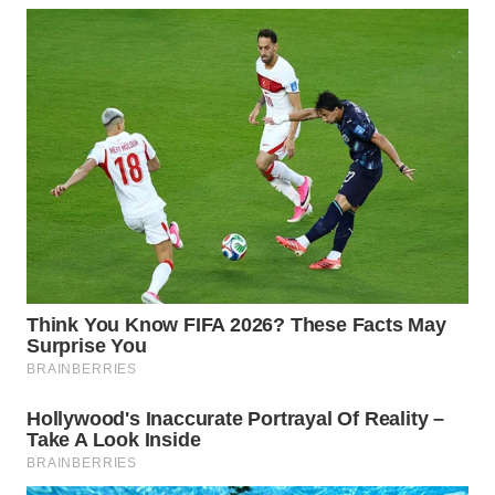
WAHANA
LISTRIK
WAHANA
TRAVEL
WAHANA
TV
WAHANANEWS
ID
WAHANANEWS
CO ID
WAHANANEWS
NET