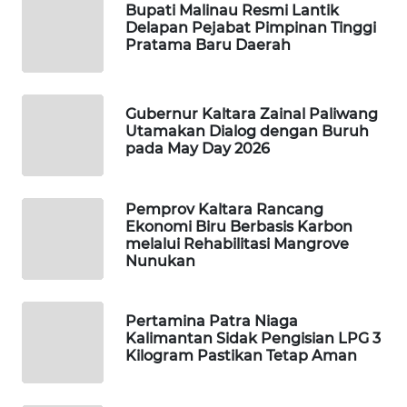
Bupati Malinau Resmi Lantik
Delapan Pejabat Pimpinan Tinggi
Pratama Baru Daerah
MAWAKA
ID
Gubernur Kaltara Zainal Paliwang
MARTABAT
Utamakan Dialog dengan Buruh
NET
pada May Day 2026
PLN
WATCH
Pemprov Kaltara Rancang
Ekonomi Biru Berbasis Karbon
melalui Rehabilitasi Mangrove
MKLI
Nunukan
LPKKI
Pertamina Patra Niaga
Kalimantan Sidak Pengisian LPG 3
LKKI
Kilogram Pastikan Tetap Aman
KOPEKLIN