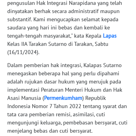
pengusulan Hak Integrasi Narapidana yang telah
WN
dinyatakan berhak secara administratif maupun
BANTEN
substantif. Kami mengucapkan selamat kepada
saudara yang hari ini bebas dan kembali ke
WN
tengah-tengah masyarakat," kata Kepala
Lapas
NTT
Kelas IIA Tarakan Sutarno di Tarakan, Sabtu
(16/11/2024).
WN
KEPRI
Dalam pemberian hak integrasi, Kalapas Sutarno
menegaskan beberapa hal yang perlu dipahami
WN
adalah rujukan dasar hukum yang merujuk pada
PAPUA
implementasi Peraturan Menteri Hukum dan Hak
Asasi Manusia (
Permenkumham
) Republik
WN
Indonesia Nomor 7 Tahun 2022 tentang syarat dan
PAPUA
BARAT
tata cara pemberian remisi, asimilasi, cuti
mengunjungi keluarga, pembebasan bersyarat, cuti
WN
menjelang bebas dan cuti bersyarat.
RIAU