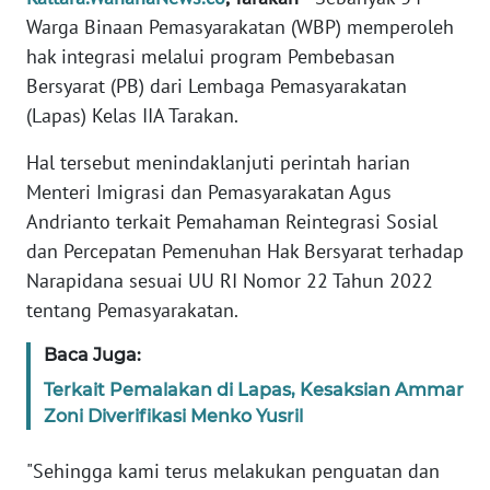
REDAKSI
Warga Binaan Pemasyarakatan (WBP) memperoleh
hak integrasi melalui program Pembebasan
KARIR
Bersyarat (PB) dari Lembaga Pemasyarakatan
(Lapas) Kelas IIA Tarakan.
DISCLAIMER
Hal tersebut menindaklanjuti perintah harian
Wahana
Menteri Imigrasi dan Pemasyarakatan Agus
News
Andrianto terkait Pemahaman Reintegrasi Sosial
Regional
dan Percepatan Pemenuhan Hak Bersyarat terhadap
Narapidana sesuai UU RI Nomor 22 Tahun 2022
WN
SUMUT
tentang Pemasyarakatan.
Baca Juga:
WN
JAKARTA
Terkait Pemalakan di Lapas, Kesaksian Ammar
Zoni Diverifikasi Menko Yusril
WN
"Sehingga kami terus melakukan penguatan dan
JABAR