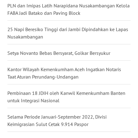
PLN dan Imipas Latih Narapidana Nusakambangan Kelola
WN
FABA Jadi Batako dan Paving Block
KALTARA
25 Napi Beresiko Tinggi dari Jambi Dipindahkan ke Lapas
WN
Nusakambangan
KALSEL
Setya Novanto Bebas Bersyarat, Golkar Bersyukur
WN
KALTIM
Kantor Wilayah Kemenkumham Aceh Ingatkan Notaris
Taat Aturan Perundang-Undangan
WN
SULSEL
Pembinaan 18 JDIH oleh Kanwil Kemenkumham Banten
untuk Integrasi Nasional
WN
GORONTALO
Selama Periode Januari-September 2022, Divisi
Keimigrasian Sulut Cetak 9.914 Paspor
WN
SULUT