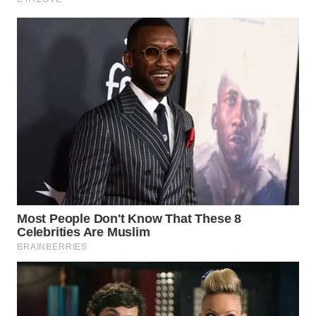
WN
TAPANULI
SELATAN
WN
TANJUNG
LESUNG
WN
KARO
WN
SIMALUNGUN
WN
LABUHANBATU