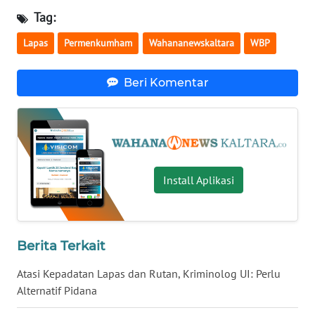
Tag:
WN
Lapas
Permenkumham
Wahananewskaltara
WBP
NUSANTARA
WN
Beri Komentar
JOGJA
WN
JATIM
Install Aplikasi
WN
BALI
WN
Berita Terkait
KALBAR
Atasi Kepadatan Lapas dan Rutan, Kriminolog UI: Perlu
Alternatif Pidana
WN
KALTENG