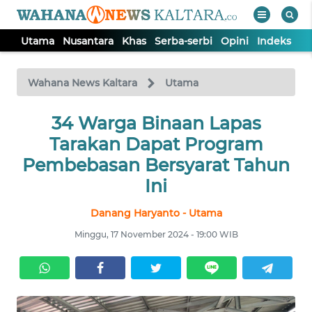
Utama
Nusantara
Khas
Serba-serbi
Opini
Indeks
WAHANA
Tutup
TV
Wahana News Kaltara
Utama
UTAMA
34 Warga Binaan Lapas
Tarakan Dapat Program
NUSANTARA
Pembebasan Bersyarat Tahun
Ini
KHAS
Danang Haryanto - Utama
Minggu, 17 November 2024 - 19:00 WIB
SERBA-
SERBI
OPINI