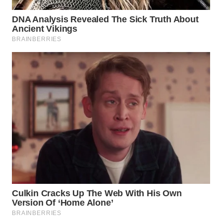
Wahana
Media
Group
WAHANA
NEWS
WAHANA
TANI
WAHANA
ADVOKAT
WAHANA
INFRASTRUKTUR
WAHANA
KONSUMEN