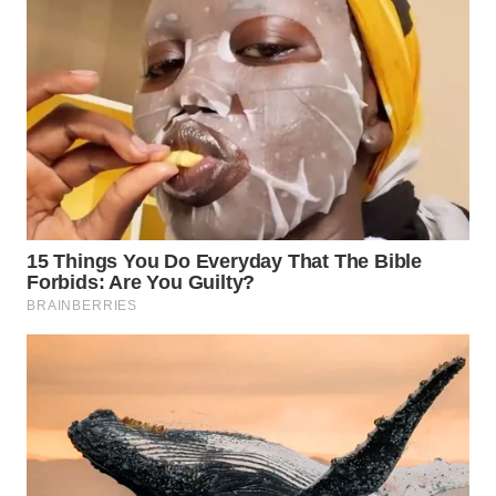
WN
PRIANGAN
TIMUR
WN
SEMARANG
WN
SOLO
WN
BOROBUDUR
WN
MADURA
WN
SURABAYA