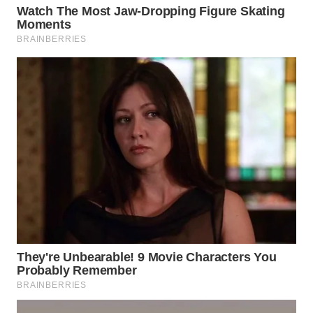
WN
SUMEDANG
WN
CIANJUR
WN
KEPULAUAN
SERIBU
WN
TANGERANG
WN
BINJAI
WN
CIREBON