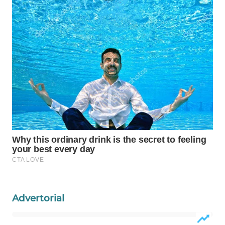
WAHANA
SPORT
WAHANA
UMKM
WAHANA
SELEB
WAHANA
PERSONA
WAHANA
OTOMOTIF
Advertorial
WAHANA
HEALTH