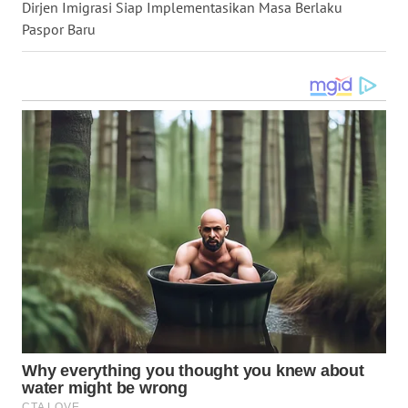
Dirjen Imigrasi Siap Implementasikan Masa Berlaku
Paspor Baru
WN
MALUKU
WN
MALUT
WN
DAIRI
WN
DANAU
TOBA
WN
NIAS
WN
LANGKAT