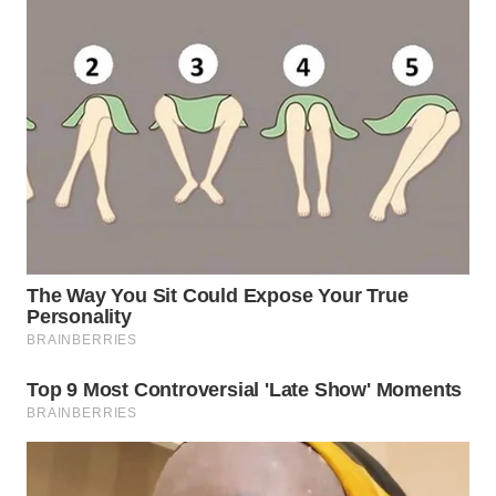
WN
INDRAMAYU
WN
KUNINGAN
WN
MAJALENGKA
WN
SUBANG
WN
SUKABUMI
WN
PURWAKARTA