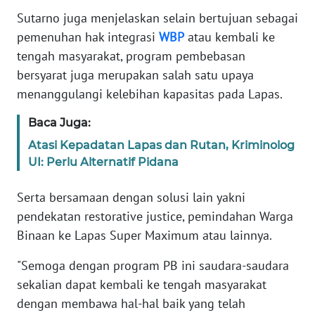
Sutarno juga menjelaskan selain bertujuan sebagai
pemenuhan hak integrasi
WBP
atau kembali ke
WN
SERAMBI
tengah masyarakat, program pembebasan
bersyarat juga merupakan salah satu upaya
WN
menanggulangi kelebihan kapasitas pada Lapas.
JAMBI
Baca Juga:
WN
Atasi Kepadatan Lapas dan Rutan, Kriminolog
SULTRA
UI: Perlu Alternatif Pidana
WN
Serta bersamaan dengan solusi lain yakni
NTB
pendekatan restorative justice, pemindahan Warga
Binaan ke Lapas Super Maximum atau lainnya.
WN
SULTENG
"Semoga dengan program PB ini saudara-saudara
sekalian dapat kembali ke tengah masyarakat
WN
dengan membawa hal-hal baik yang telah
SULBAR