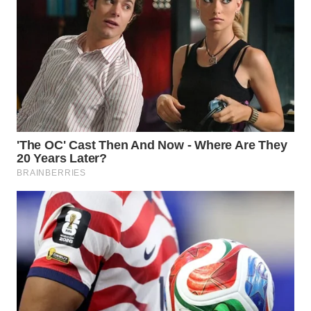
WN
TAPANULI
TENGAH
WN DELI
SERDANG
WN
TEBING
TINGGI
WN
PAKPAK
WN
KARAWANG
WN