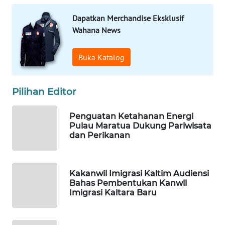
Dapatkan Merchandise Eksklusif
WAHANA
Wahana News
DESA
WISATA
Buka Katalog
LAPAK
WAHANA
Pilihan Editor
Wahana
Network
Penguatan Ketahanan Energi
Pulau Maratua Dukung Pariwisata
dan Perikanan
KONSUMEN
LISTRIK
Kakanwil Imigrasi Kaltim Audiensi
MASYARAKAT
Bahas Pembentukan Kanwil
KELISTRIKAN
Imigrasi Kaltara Baru
WALINKI
ID