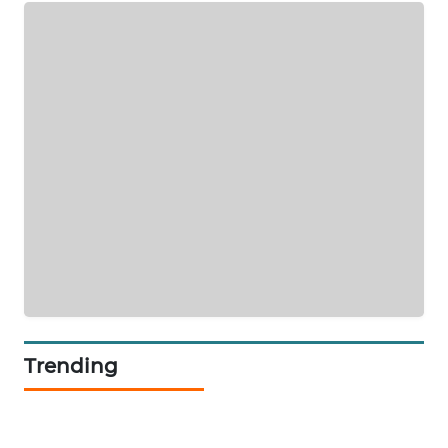
SIBARAGAS
NEWS
METRO
SIANTAR
NEWS
METRO
MEDAN
NEWS
METRO
JAKARTA
NEWS
Trending
KRT
NEWS