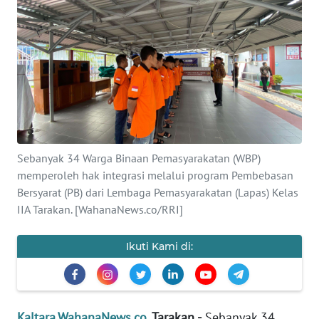
Informasi
INDEKS
BERITA
KONTAK
KAMI
INFO
Sebanyak 34 Warga Binaan Pemasyarakatan (WBP)
IKLAN
memperoleh hak integrasi melalui program Pembebasan
Bersyarat (PB) dari Lembaga Pemasyarakatan (Lapas) Kelas
TENTANG
IIA Tarakan. [WahanaNews.co/RRI]
KAMI
Ikuti Kami di:
PEDOMAN
MEDIA
SIBER
Kaltara.WahanaNews.co
, Tarakan -
Sebanyak 34