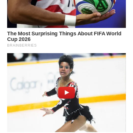
BEKASI
WN
BOGOR
WN
DEPOK
WN
TAPANULI
UTARA
WN
SAMOSIR
WN
PADANG
LAWAS