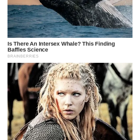
WN
NATUNA
WN
BINTAN
WN
MANDALIKA
WN
LIKUPANG
WN
LABUANBAJO
WN
BORNEO