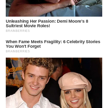
BEKASI
WN
BOGOR
WN
DEPOK
WN
TAPANULI
UTARA
WN
SAMOSIR
WN
PADANG
LAWAS