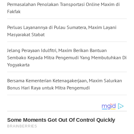
Permasalahan Penolakan Transportasi Online Maxim di
WN
Fakfak
MALUKU
Perluas Layanannya di Pulau Sumatera, Maxim Layani
WN
Masyarakat Stabat
MALUT
Jelang Perayaan Idulfitri, Maxim Berikan Bantuan
WN
Sembako Kepada Mitra Pengemudi Yang Membutuhkan Di
DAIRI
Yogyakarta
WN
Bersama Kementerian Ketenagakerjaan, Maxim Salurkan
DANAU
Bonus Hari Raya untuk Mitra Pengemudi
TOBA
WN
NIAS
WN
LANGKAT