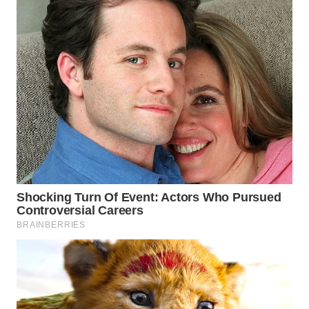
WN
TAPANULI
SELATAN
WN
TANJUNG
LESUNG
WN
KARO
WN
SIMALUNGUN
WN
LABUHANBATU