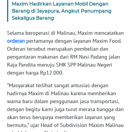
Maxim Hadirkan Layanan Mobil Dengan
WN
Barang di Jayapura, Angkut Penumpang
BANTEN
Sekaligus Barang
WN
Selama beroperasi di Malinau, Maxim mencatatkan
NTT
orderan
pertamanya dengan layanan Maxim Food.
Orderan tersebut merupakan pembelian dan
WN
pengantaran makanan dari RM Nasi Padang jalan
KEPRI
Raja Pandita menuju SMK SPP Malinau Negeri
dengan harga Rp12.000.
WN
PAPUA
“Masyarakat terlihat sangat antusias dengan
hadirnya Maxim di Malinau karena memberikan
WN
warna baru dalam penggunaan jasa transportasi,
PAPUA
dengan begitu kami juga turut merasa bangga dan
BARAT
akan terus berupaya memberikan layanan yang
bermutu,” ujar Head of Subdivision Maxim Malinau
WN
RIAU