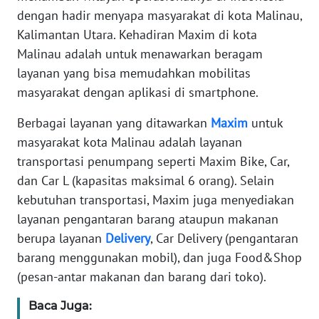
REDAKSI
dengan hadir menyapa masyarakat di kota Malinau,
Kalimantan Utara. Kehadiran Maxim di kota
KARIR
Malinau adalah untuk menawarkan beragam
layanan yang bisa memudahkan mobilitas
DISCLAIMER
masyarakat dengan aplikasi di smartphone.
Wahana
Berbagai layanan yang ditawarkan
Maxim
untuk
News
masyarakat kota Malinau adalah layanan
Regional
transportasi penumpang seperti Maxim Bike, Car,
dan Car L (kapasitas maksimal 6 orang). Selain
WN
kebutuhan transportasi, Maxim juga menyediakan
SUMUT
layanan pengantaran barang ataupun makanan
berupa layanan
Delivery
, Car Delivery (pengantaran
WN
JAKARTA
barang menggunakan mobil), dan juga Food&Shop
(pesan-antar makanan dan barang dari toko).
WN
JABAR
Baca Juga: