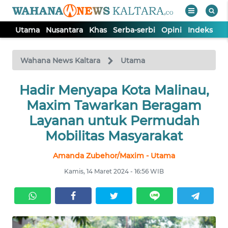
Utama
Nusantara
Khas
Serba-serbi
Opini
Indeks
WAHANA
Tutup
TV
Wahana News Kaltara
Utama
UTAMA
Hadir Menyapa Kota Malinau,
Maxim Tawarkan Beragam
NUSANTARA
Layanan untuk Permudah
Mobilitas Masyarakat
KHAS
Amanda Zubehor/Maxim - Utama
Kamis, 14 Maret 2024 - 16:56 WIB
SERBA-
SERBI
OPINI