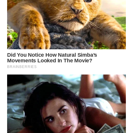
WN
TAPANULI
TENGAH
WN DELI
SERDANG
WN
TEBING
TINGGI
WN
PAKPAK
WN
KARAWANG
WN