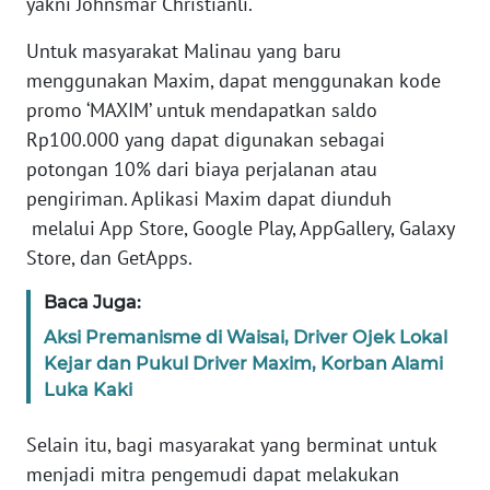
yakni Johnsmar Christianli.
Untuk masyarakat Malinau yang baru
WN
menggunakan Maxim, dapat menggunakan kode
SERAMBI
promo ‘MAXIM’ untuk mendapatkan saldo
WN
Rp100.000 yang dapat digunakan sebagai
JAMBI
potongan 10% dari biaya perjalanan atau
pengiriman. Aplikasi Maxim dapat diunduh
WN
melalui App Store, Google Play, AppGallery, Galaxy
SULTRA
Store, dan GetApps.
WN
Baca Juga:
NTB
Aksi Premanisme di Waisai, Driver Ojek Lokal
Kejar dan Pukul Driver Maxim, Korban Alami
WN
Luka Kaki
SULTENG
Selain itu, bagi masyarakat yang berminat untuk
WN
menjadi mitra pengemudi dapat melakukan
SULBAR