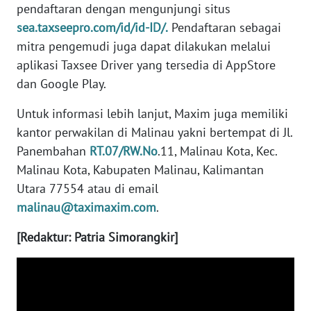
pendaftaran dengan mengunjungi situs
sea.taxseepro.com/id/id-ID/.
Pendaftaran sebagai
WN
mitra pengemudi juga dapat dilakukan melalui
BABEL
aplikasi Taxsee Driver yang tersedia di AppStore
dan Google Play.
WN
SUMBAR
Untuk informasi lebih lanjut, Maxim juga memiliki
kantor perwakilan di Malinau yakni bertempat di Jl.
WN
Panembahan
RT.07/RW.No
.11, Malinau Kota, Kec.
SUMSEL
Malinau Kota, Kabupaten Malinau, Kalimantan
WN
Utara 77554 atau di email
BENGKULU
malinau@taximaxim.com
.
[Redaktur: Patria Simorangkir]
WN
LAMPUNG
WN
JATENG