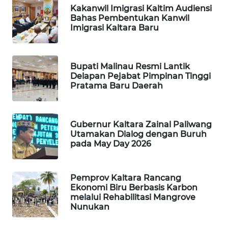
Kakanwil Imigrasi Kaltim Audiensi
Bahas Pembentukan Kanwil
WAHANA
Imigrasi Kaltara Baru
DESA
WISATA
Bupati Malinau Resmi Lantik
LAPAK
Delapan Pejabat Pimpinan Tinggi
WAHANA
Pratama Baru Daerah
Wahana
Network
Gubernur Kaltara Zainal Paliwang
Utamakan Dialog dengan Buruh
KONSUMEN
pada May Day 2026
LISTRIK
Pemprov Kaltara Rancang
MASYARAKAT
Ekonomi Biru Berbasis Karbon
KELISTRIKAN
melalui Rehabilitasi Mangrove
Nunukan
WALINKI
ID