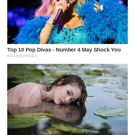
Wahana
Media
Group
WAHANA
NEWS
WAHANA
TANI
WAHANA
ADVOKAT
WAHANA
INFRASTRUKTUR
WAHANA
KONSUMEN