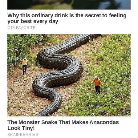
WAHANA
LISTRIK
WAHANA
TRAVEL
WAHANA
TV
WAHANANEWS
ID
WAHANANEWS
CO ID
WAHANANEWS
NET