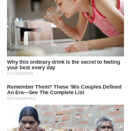
WN
PRIANGAN
TIMUR
WN
SEMARANG
WN
SOLO
WN
BOROBUDUR
WN
MADURA
WN
SURABAYA