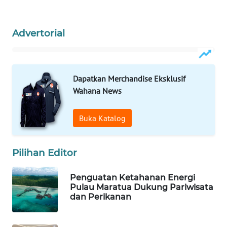
WAHANA
Advertorial
SPORT
WAHANA
UMKM
Dapatkan Merchandise Eksklusif
Wahana News
WAHANA
SELEB
Buka Katalog
WAHANA
PERSONA
Pilihan Editor
WAHANA
Penguatan Ketahanan Energi
OTOMOTIF
Pulau Maratua Dukung Pariwisata
dan Perikanan
WAHANA
HEALTH