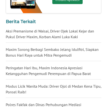
WN
KALTARA
Berita Terkait
WN
Aksi Premanisme di Waisai, Driver Ojek Lokal Kejar dan
KALSEL
Pukul Driver Maxim, Korban Alami Luka Kaki
WN
Maxim Sorong Berbagi Sembako Jelang Idulfitri, Siapkan
KALTIM
Bonus Hari Raya untuk Mitra Pengemudi
WN
SULSEL
Peringatan Hari Ibu, Maxim Indonesia Apresiasi
Ketangguhan Pengemudi Perempuan di Papua Barat
WN
GORONTALO
Modus Licik Wanita Muda: Driver Ojol di Medan Kena Tipu,
Ponsel Raib!
WN
SULUT
Polres Fakfak dan Dinas Perhubungan Mediasi