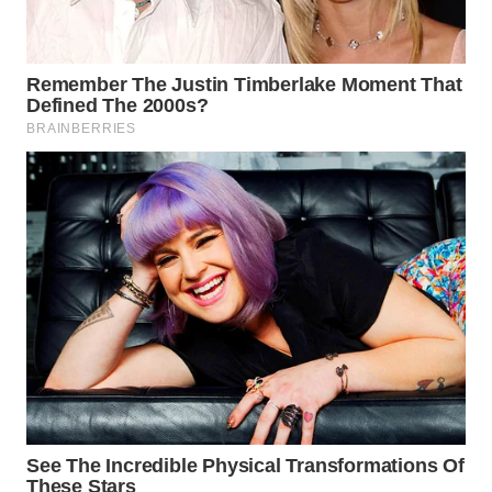
WN
SUMEDANG
WN
CIANJUR
WN
KEPULAUAN
SERIBU
WN
TANGERANG
WN
BINJAI
WN
CIREBON