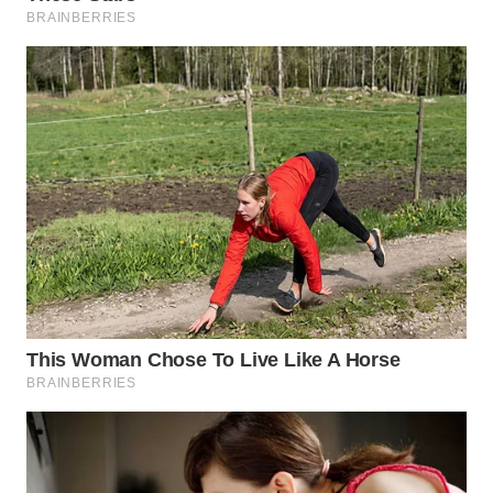
WN
INDRAMAYU
WN
KUNINGAN
WN
MAJALENGKA
WN
SUBANG
WN
SUKABUMI
WN
PURWAKARTA