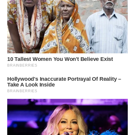
WN
NATUNA
WN
BINTAN
WN
MANDALIKA
WN
LIKUPANG
WN
LABUANBAJO
WN
BORNEO