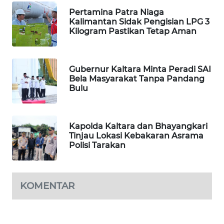
Pertamina Patra Niaga
Kalimantan Sidak Pengisian LPG 3
MAWAKA
Kilogram Pastikan Tetap Aman
ID
MARTABAT
Gubernur Kaltara Minta Peradi SAI
NET
Bela Masyarakat Tanpa Pandang
Bulu
PLN
WATCH
Kapolda Kaltara dan Bhayangkari
Tinjau Lokasi Kebakaran Asrama
MKLI
Polisi Tarakan
LPKKI
KOMENTAR
LKKI
KOPEKLIN