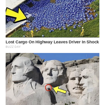
WN
PRIANGAN
TIMUR
WN
SEMARANG
WN
SOLO
WN
BOROBUDUR
WN
MADURA
WN
SURABAYA