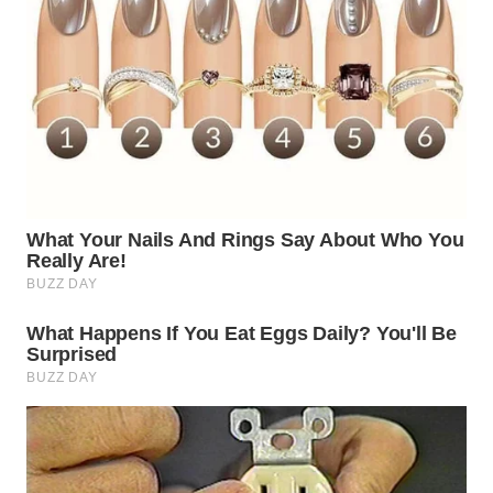
BEKASI
WN
BOGOR
WN
DEPOK
WN
TAPANULI
UTARA
WN
SAMOSIR
WN
PADANG
LAWAS