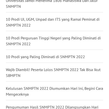
Universitas Jambi Menerima 1806 Mahasiswa Dari Jalur
SNMPTN
WN
NUSANTARA
10 Prodi UI, UGM, Unpad dan ITS yang Ramai Peminat di
SNMPTN 2022
WN
JOGJA
10 Prodi Perguruan Tinggi Negeri yang Paling Diminati di
SNMPTN 2022
WN
JATIM
10 Prodi yang Paling Diminati di SNMPTN 2022
WN
Wajib Diambil! Peserta Lolos SNMPTN 2022 Tak Bisa Ikut
BALI
SBMPTN
WN
KALBAR
Kelulusan SNMPTN 2022 Diumumkan Hari Ini, Begini Cara
Mengeceknya
WN
KALTENG
Pengumuman Hasil SNMPTN 2022 Dilangsungkan Hari