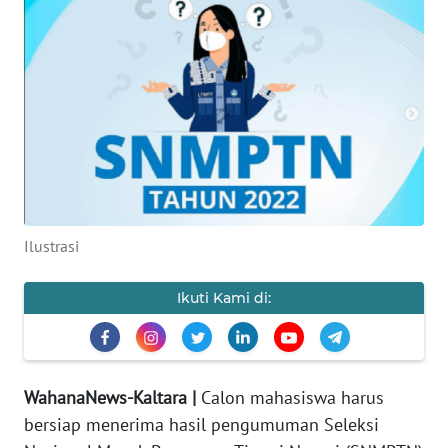
Informasi
INDEKS
BERITA
KONTAK
KAMI
INFO
IKLAN
Ilustrasi
TENTANG
Ikuti Kami di:
KAMI
PEDOMAN
MEDIA
WahanaNews-Kaltara |
Calon mahasiswa harus
SIBER
bersiap menerima hasil pengumuman Seleksi