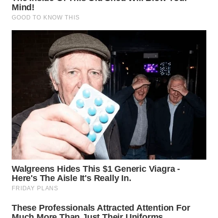
WN
MALUKU
WN
MALUT
WN
DAIRI
WN
DANAU
TOBA
WN
NIAS
WN
LANGKAT