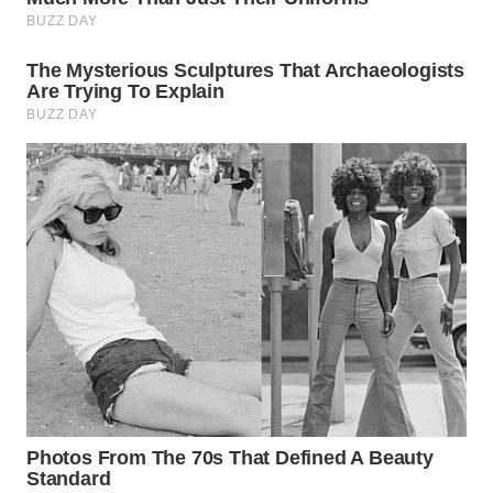
WN
TAPANULI
SELATAN
WN
TANJUNG
LESUNG
WN
KARO
WN
SIMALUNGUN
WN
LABUHANBATU