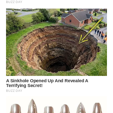
WN
TAPANULI
TENGAH
WN DELI
SERDANG
WN
TEBING
TINGGI
WN
PAKPAK
WN
KARAWANG
WN