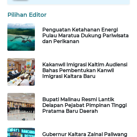
Wahana
Pilihan Editor
Media
Group
Penguatan Ketahanan Energi
Pulau Maratua Dukung Pariwisata
WAHANA
dan Perikanan
NEWS
WAHANA
Kakanwil Imigrasi Kaltim Audiensi
TANI
Bahas Pembentukan Kanwil
Imigrasi Kaltara Baru
WAHANA
ADVOKAT
Bupati Malinau Resmi Lantik
Delapan Pejabat Pimpinan Tinggi
WAHANA
Pratama Baru Daerah
INFRASTRUKTUR
WAHANA
Gubernur Kaltara Zainal Paliwang
KONSUMEN