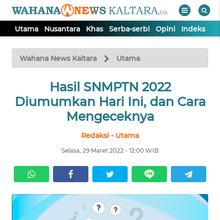
Utama
Nusantara
Khas
Serba-serbi
Opini
Indeks
WAHANA
Tutup
TV
Wahana News Kaltara
Utama
UTAMA
Hasil SNMPTN 2022
Diumumkan Hari Ini, dan Cara
NUSANTARA
Mengeceknya
Redaksi - Utama
KHAS
Selasa, 29 Maret 2022 - 12:00 WIB
SERBA-
SERBI
OPINI