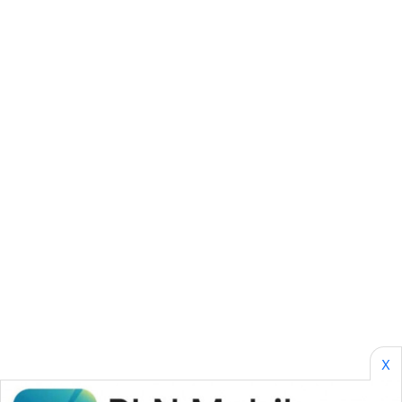
KARING
NEWS
JURNAL
MARITIM
HUMBANG
NEWS
GARONGGANG
NEWS
FISUELRI
ID
ENERGI
X
NEWS