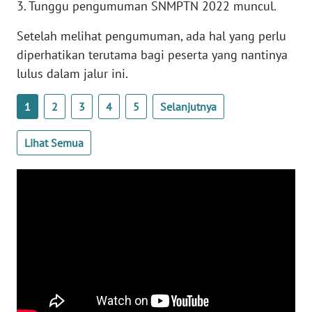
3. Tunggu pengumuman SNMPTN 2022 muncul.
Setelah melihat pengumuman, ada hal yang perlu
WN
SERAMBI
diperhatikan terutama bagi peserta yang nantinya
lulus dalam jalur ini.
WN
JAMBI
1
2
3
4
5
Selanjutnya
WN
Lihat Semua
SULTRA
WN
NTB
WN
SULTENG
WN
SULBAR