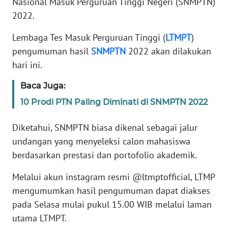
Nasional Masuk Perguruan Tinggi Negeri (SNMPTN)
REDAKSI
2022.
KARIR
Lembaga Tes Masuk Perguruan Tinggi (
LTMPT
)
pengumuman hasil
SNMPTN
2022 akan dilakukan
DISCLAIMER
hari ini.
Baca Juga:
Wahana
News
10 Prodi PTN Paling Diminati di SNMPTN 2022
Regional
Diketahui, SNMPTN biasa dikenal sebagai jalur
WN
undangan yang menyeleksi calon mahasiswa
SUMUT
berdasarkan prestasi dan portofolio akademik.
WN
Melalui akun instagram resmi @ltmptofficial, LTMP
JAKARTA
mengumumkan hasil pengumuman dapat diakses
pada Selasa mulai pukul 15.00 WIB melalui laman
WN
utama LTMPT.
JABAR