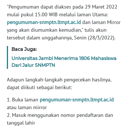
"Pengumuman dapat diakses pada 29 Maret 2022
WN
mulai pukul 15.00 WIB melalui laman Utama:
BANTEN
pengumuman-snmptn.ltmpt.ac.id
dan laman Mirror
yang akan diumumkan kemudian," tulis akun
WN
tersebut dalam unggahannya, Senin (28/3/2022).
NTT
Baca Juga:
WN
KEPRI
Universitas Jambi Menerima 1806 Mahasiswa
Dari Jalur SNMPTN
WN
Adapun langkah-langkah pengecekan hasilnya,
PAPUA
dapat diikuti sebagai berikut:
WN
1. Buka laman
pengumuman-snmptn.ltmpt.ac.id
PAPUA
BARAT
atau laman mirror
2. Masuk menggunakan nomor pendaftaran dan
WN
tanggal lahir
RIAU