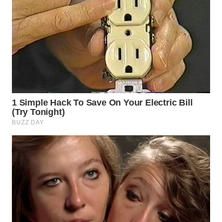
WN
SUMEDANG
WN
CIANJUR
WN
KEPULAUAN
SERIBU
WN
TANGERANG
WN
BINJAI
WN
CIREBON