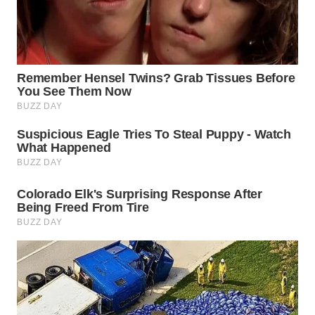
WN
INDRAMAYU
WN
KUNINGAN
WN
MAJALENGKA
WN
SUBANG
WN
SUKABUMI
WN
PURWAKARTA