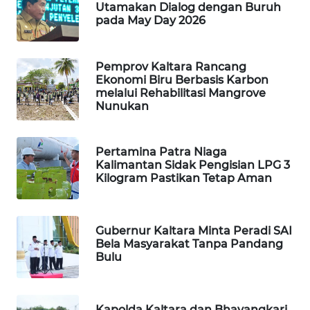
Utamakan Dialog dengan Buruh
pada May Day 2026
WAHANA
LISTRIK
Pemprov Kaltara Rancang
Ekonomi Biru Berbasis Karbon
WAHANA
melalui Rehabilitasi Mangrove
TRAVEL
Nunukan
WAHANA
TV
Pertamina Patra Niaga
Kalimantan Sidak Pengisian LPG 3
Kilogram Pastikan Tetap Aman
WAHANANEWS
ID
Gubernur Kaltara Minta Peradi SAI
WAHANANEWS
Bela Masyarakat Tanpa Pandang
CO ID
Bulu
WAHANANEWS
NET
Kapolda Kaltara dan Bhayangkari