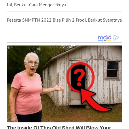
Ini, Berikut Cara Mengeceknya
WN
KALTARA
Peserta SNMPTN 2022 Bisa Pilih 2 Prodi, Berikut Syaratnya
WN
KALSEL
WN
KALTIM
WN
SULSEL
WN
GORONTALO
WN
SULUT