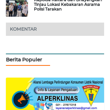
Tinjau Lokasi Kebakaran Asrama
Polisi Tarakan
WAHANA
SPORT
KOMENTAR
WAHANA
UMKM
WAHANA
SELEB
Berita Populer
WAHANA
PERSONA
WAHANA
OTOMOTIF
WAHANA
HEALTH