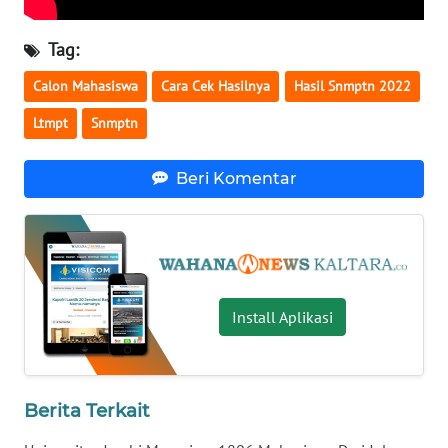
Tag:
WN
BABEL
Calon Mahasiswa
Cara Cek Hasilnya
Hasil Snmptn 2022
WN
Ltmpt
Snmptn
SUMBAR
Beri Komentar
WN
SUMSEL
WN
BENGKULU
Install Aplikasi
WN
LAMPUNG
Berita Terkait
WN
JATENG