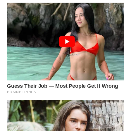
BEKASI
WN
BOGOR
WN
DEPOK
WN
TAPANULI
UTARA
WN
SAMOSIR
WN
PADANG
LAWAS