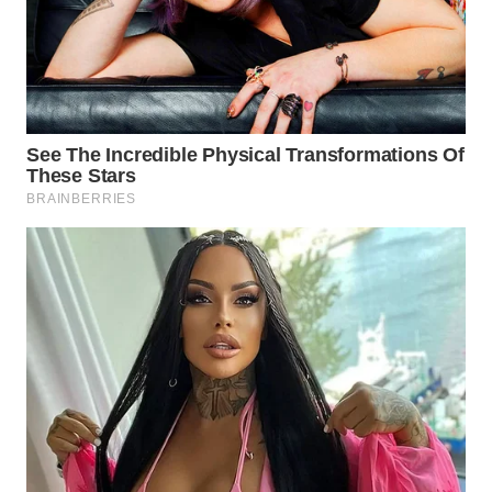
WN
TAPANULI
SELATAN
WN
TANJUNG
LESUNG
WN
KARO
WN
SIMALUNGUN
WN
LABUHANBATU