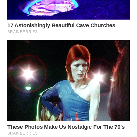
WN
INDRAMAYU
WN
KUNINGAN
WN
MAJALENGKA
WN
SUBANG
WN
SUKABUMI
WN
PURWAKARTA