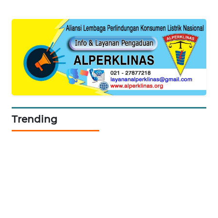
PORTAL
KONSUMEN
FORWAMKI
ALPERKLINAS
FORJASIDA
Trending
TAMBANG
NEWS
SITUNGIR
NEWS
SIDIKALANG
NEWS