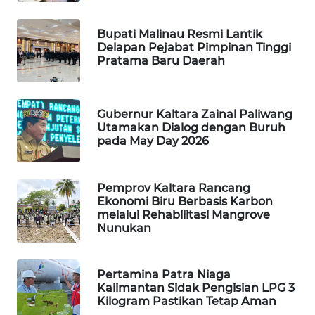
WAHANA
Bupati Malinau Resmi Lantik
DESA
Delapan Pejabat Pimpinan Tinggi
WISATA
Pratama Baru Daerah
LAPAK
WAHANA
Gubernur Kaltara Zainal Paliwang
Utamakan Dialog dengan Buruh
pada May Day 2026
Wahana
Network
Pemprov Kaltara Rancang
KONSUMEN
Ekonomi Biru Berbasis Karbon
LISTRIK
melalui Rehabilitasi Mangrove
Nunukan
MASYARAKAT
KELISTRIKAN
Pertamina Patra Niaga
Kalimantan Sidak Pengisian LPG 3
WALINKI
Kilogram Pastikan Tetap Aman
ID