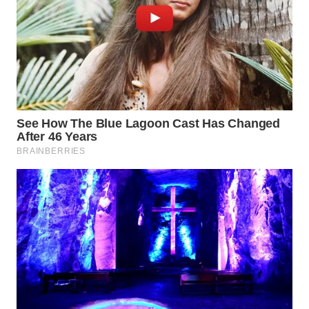
WN
SUMEDANG
WN
CIANJUR
WN
KEPULAUAN
SERIBU
WN
TANGERANG
WN
BINJAI
WN
CIREBON