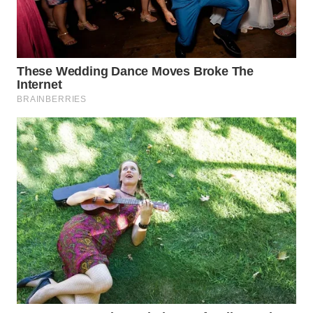
Wahana
Media
Group
WAHANA
NEWS
WAHANA
TANI
WAHANA
ADVOKAT
WAHANA
INFRASTRUKTUR
WAHANA
KONSUMEN