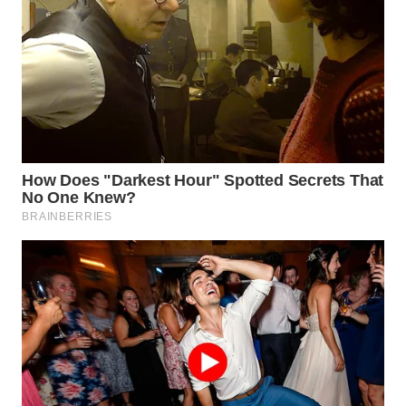
WN
NATUNA
WN
BINTAN
WN
MANDALIKA
WN
LIKUPANG
WN
LABUANBAJO
WN
BORNEO