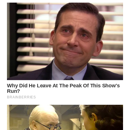
WN
PRIANGAN
TIMUR
WN
SEMARANG
WN
SOLO
WN
BOROBUDUR
WN
MADURA
WN
SURABAYA