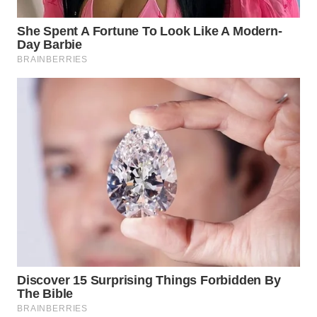
WN
TAPANULI
TENGAH
WN DELI
SERDANG
WN
TEBING
TINGGI
WN
PAKPAK
WN
KARAWANG
WN