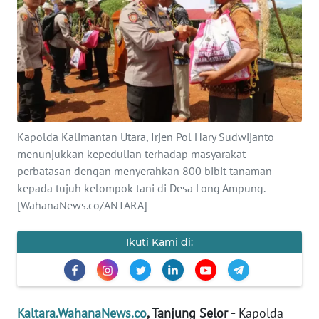
Informasi
INDEKS
BERITA
KONTAK
KAMI
Kapolda Kalimantan Utara, Irjen Pol Hary Sudwijanto
menunjukkan kepedulian terhadap masyarakat
INFO
IKLAN
perbatasan dengan menyerahkan 800 bibit tanaman
kepada tujuh kelompok tani di Desa Long Ampung.
[WahanaNews.co/ANTARA]
TENTANG
KAMI
Ikuti Kami di:
PEDOMAN
MEDIA
SIBER
Kaltara.WahanaNews.co
, Tanjung Selor -
Kapolda