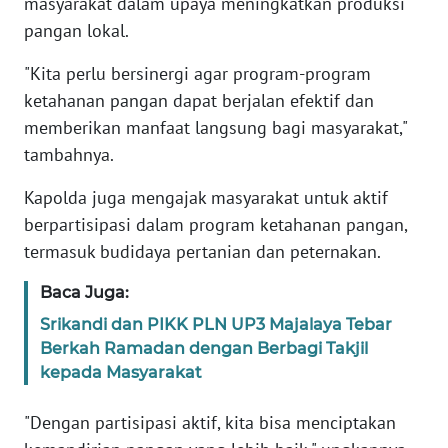
masyarakat dalam upaya meningkatkan produksi
pangan lokal.
WN
BANTEN
"Kita perlu bersinergi agar program-program
ketahanan pangan dapat berjalan efektif dan
WN
memberikan manfaat langsung bagi masyarakat,"
NTT
tambahnya.
WN
Kapolda juga mengajak masyarakat untuk aktif
KEPRI
berpartisipasi dalam program ketahanan pangan,
termasuk budidaya pertanian dan peternakan.
WN
PAPUA
Baca Juga:
Srikandi dan PIKK PLN UP3 Majalaya Tebar
WN
Berkah Ramadan dengan Berbagi Takjil
PAPUA
kepada Masyarakat
BARAT
"Dengan partisipasi aktif, kita bisa menciptakan
WN
RIAU