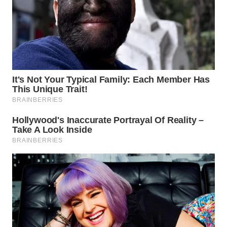
WN
MALUKU
WN
MALUT
WN
DAIRI
WN
DANAU
TOBA
WN
NIAS
WN
LANGKAT