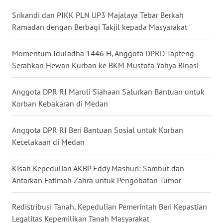
Srikandi dan PIKK PLN UP3 Majalaya Tebar Berkah
WN
Ramadan dengan Berbagi Takjil kepada Masyarakat
NUSANTARA
Momentum Iduladha 1446 H, Anggota DPRD Tapteng
WN
Serahkan Hewan Kurban ke BKM Mustofa Yahya Binasi
JOGJA
Anggota DPR RI Maruli Siahaan Salurkan Bantuan untuk
WN
Korban Kebakaran di Medan
JATIM
Anggota DPR RI Beri Bantuan Sosial untuk Korban
WN
Kecelakaan di Medan
BALI
Kisah Kepedulian AKBP Eddy Mashuri: Sambut dan
WN
KALBAR
Antarkan Fatimah Zahra untuk Pengobatan Tumor
WN
Redistribusi Tanah, Kepedulian Pemerintah Beri Kepastian
KALTENG
Legalitas Kepemilikan Tanah Masyarakat