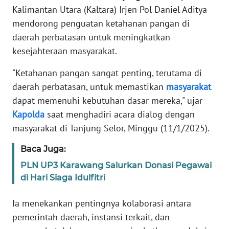
REDAKSI
Kalimantan Utara (Kaltara) Irjen Pol Daniel Aditya
mendorong penguatan ketahanan pangan di
KARIR
daerah perbatasan untuk meningkatkan
kesejahteraan masyarakat.
DISCLAIMER
"Ketahanan pangan sangat penting, terutama di
daerah perbatasan, untuk memastikan
masyarakat
Wahana
News
dapat memenuhi kebutuhan dasar mereka," ujar
Regional
Kapolda
saat menghadiri acara dialog dengan
masyarakat di Tanjung Selor, Minggu (11/1/2025).
WN
SUMUT
Baca Juga:
PLN UP3 Karawang Salurkan Donasi Pegawai
WN
di Hari Siaga Idulfitri
JAKARTA
Ia menekankan pentingnya kolaborasi antara
WN
pemerintah daerah, instansi terkait, dan
JABAR