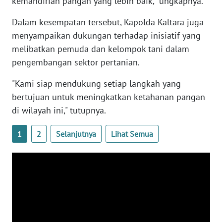
kemandirian pangan yang lebih baik," ungkapnya.
Dalam kesempatan tersebut, Kapolda Kaltara juga
WN
menyampaikan dukungan terhadap inisiatif yang
SERAMBI
melibatkan pemuda dan kelompok tani dalam
pengembangan sektor pertanian.
WN
JAMBI
"Kami siap mendukung setiap langkah yang
bertujuan untuk meningkatkan ketahanan pangan
WN
di wilayah ini," tutupnya.
SULTRA
1
2
Selanjutnya
Lihat Semua
WN
NTB
WN
SULTENG
WN
SULBAR