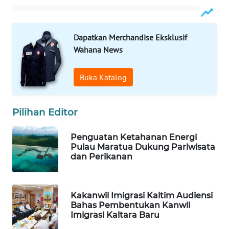
WAHANA
SPORT
Dapatkan Merchandise Eksklusif
Wahana News
WAHANA
UMKM
Buka Katalog
WAHANA
SELEB
Pilihan Editor
WAHANA
Penguatan Ketahanan Energi
PERSONA
Pulau Maratua Dukung Pariwisata
dan Perikanan
WAHANA
OTOMOTIF
Kakanwil Imigrasi Kaltim Audiensi
Bahas Pembentukan Kanwil
WAHANA
Imigrasi Kaltara Baru
HEALTH