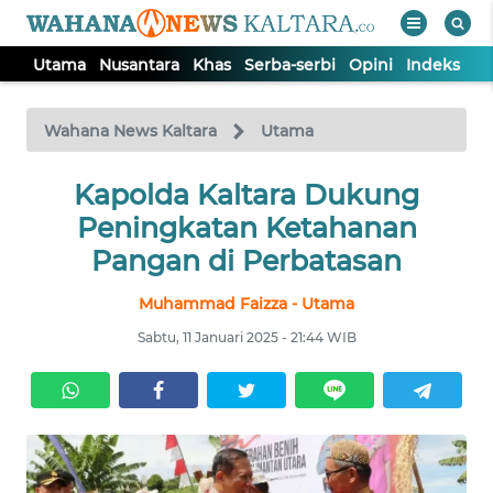
Utama
Nusantara
Khas
Serba-serbi
Opini
Indeks
WAHANA
Tutup
TV
Wahana News Kaltara
Utama
UTAMA
Kapolda Kaltara Dukung
Peningkatan Ketahanan
NUSANTARA
Pangan di Perbatasan
Muhammad Faizza - Utama
KHAS
Sabtu, 11 Januari 2025 - 21:44 WIB
SERBA-
SERBI
OPINI