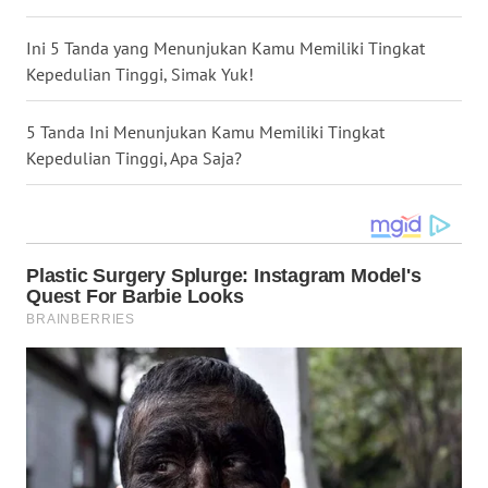
WN
Ini 5 Tanda yang Menunjukan Kamu Memiliki Tingkat
KALTARA
Kepedulian Tinggi, Simak Yuk!
WN
5 Tanda Ini Menunjukan Kamu Memiliki Tingkat
KALSEL
Kepedulian Tinggi, Apa Saja?
WN
KALTIM
WN
SULSEL
WN
GORONTALO
WN
SULUT