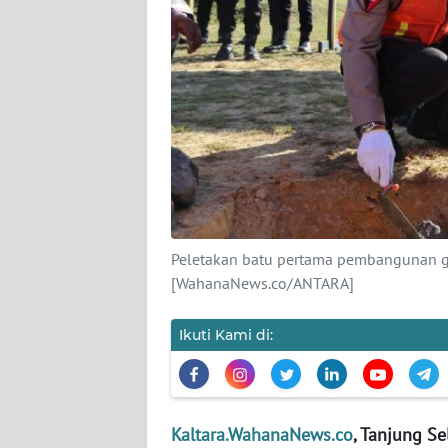
KARIR
DISCLAIMER
Wahana
News
Regional
WN
SUMUT
Peletakan batu pertama pembangunan g
[WahanaNews.co/ANTARA]
WN
JAKARTA
Ikuti Kami di:
WN
JABAR
Kaltara.WahanaNews.co
, Tanjung Se