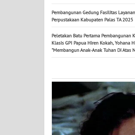
WN
KALTARA
Pembangunan Gedung Fasilitas Layana
Perpustakaan Kabupaten Palas TA 2025
WN
KALSEL
Peletakan Batu Pertama Pembangunan K
Klasis GPI Papua Hiren Kokah, Yohana 
WN
"Membangun Anak-Anak Tuhan Di Atas N
KALTIM
WN
SULSEL
WN
GORONTALO
WN
SULUT