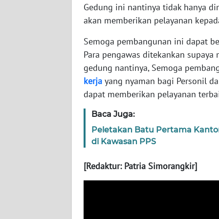
Gedung ini nantinya tidak hanya d
WN
akan memberikan pelayanan kepada
SERAMBI
Semoga pembangunan ini dapat berj
WN
Para pengawas ditekankan supaya 
JAMBI
gedung nantinya, Semoga pembang
kerja
yang nyaman bagi Personil da
WN
dapat memberikan pelayanan terba
SULTRA
Baca Juga:
WN
Peletakan Batu Pertama Kanto
NTB
di Kawasan PPS
WN
[Redaktur: Patria Simorangkir]
SULTENG
WN
SULBAR