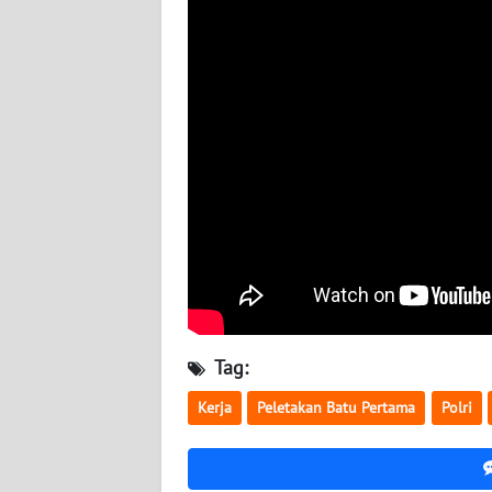
WN
BABEL
WN
SUMBAR
WN
SUMSEL
WN
BENGKULU
WN
Tag:
LAMPUNG
Kerja
Peletakan Batu Pertama
Polri
WN
JATENG