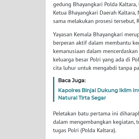
WN
gedung Bhayangkari Polda Kaltara, K
BANTEN
Ketua Bhayangkari Daerah Kaltara, 
sama melakukan prosesi tersebut, 
WN
NTT
Yayasan Kemala Bhayangkari merup
berperan aktif dalam membantu keg
WN
kemanusiaan dalam mencerdaskan 
KEPRI
keluarga besar Polri yang ada di Po
cita luhur untuk mengabdi tanpa p
WN
PAPUA
Baca Juga:
Kapolres Binjai Dukung Iklim In
WN
Natural Tirta Segar
PAPUA
BARAT
Peletakan batu pertama ini dihar
dalam mengembangkan kegiatan, te
WN
tugas Polri (Polda Kaltara).
RIAU