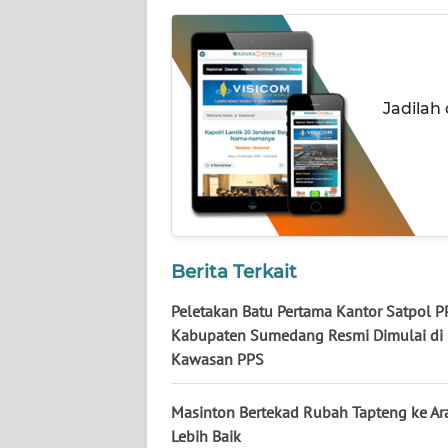
WN
NUSANTARA
WN
Jadilah
JOGJA
WN
JATIM
WN
BALI
Berita Terkait
Peletakan Batu Pertama Kantor Satpol P
WN
KALBAR
Kabupaten Sumedang Resmi Dimulai di
Kawasan PPS
WN
KALTENG
Masinton Bertekad Rubah Tapteng ke Ar
Lebih Baik