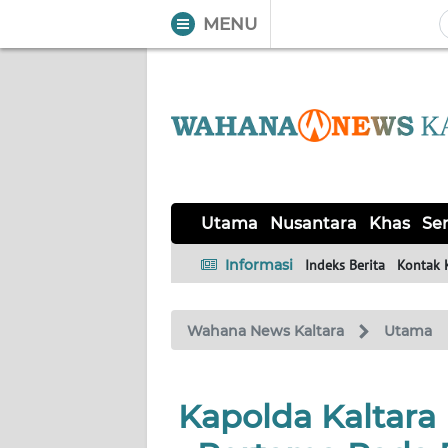
MENU
WAHANA
Tutup
TV
UTAMA
NUSANTARA
Utama
Nusantara
Khas
Ser
KHAS
Informasi
Indeks Berita
Kontak 
SERBA-
Wahana News Kaltara
Utama
SERBI
OPINI
Kapolda Kaltara
Informasi