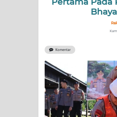
Pertama Pada
Bhaya
INDEKS
BERITA
Ra
KONTAK
Kami
KAMI
Komentar
INFO
IKLAN
TENTANG
KAMI
PEDOMAN
MEDIA
SIBER
REDAKSI