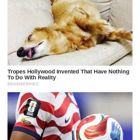
WN
TAPANULI
TENGAH
WN DELI
SERDANG
WN
TEBING
TINGGI
WN
PAKPAK
WN
KARAWANG
WN