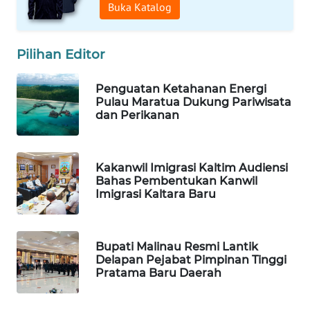
Buka Katalog
WAHANA
DESA
Pilihan Editor
WISATA
Penguatan Ketahanan Energi
LAPAK
Pulau Maratua Dukung Pariwisata
WAHANA
dan Perikanan
Wahana
Network
Kakanwil Imigrasi Kaltim Audiensi
Bahas Pembentukan Kanwil
KONSUMEN
Imigrasi Kaltara Baru
LISTRIK
MASYARAKAT
Bupati Malinau Resmi Lantik
KELISTRIKAN
Delapan Pejabat Pimpinan Tinggi
Pratama Baru Daerah
WALINKI
ID