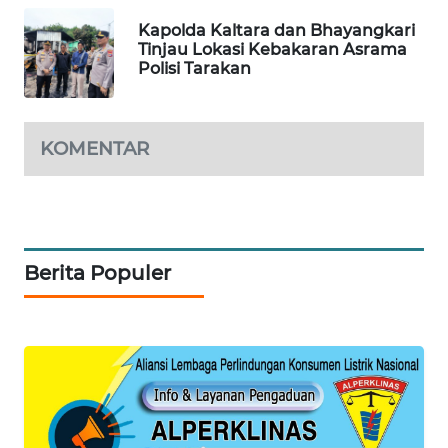
Kapolda Kaltara dan Bhayangkari
PORTAL
Tinjau Lokasi Kebakaran Asrama
KONSUMEN
Polisi Tarakan
FORWAMKI
KOMENTAR
ALPERKLINAS
FORJASIDA
Berita Populer
TAMBANG
NEWS
SITUNGIR
NEWS
SIDIKALANG
NEWS