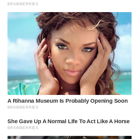
Wahana
Media
Group
WAHANA
NEWS
WAHANA
TANI
WAHANA
ADVOKAT
WAHANA
INFRASTRUKTUR
WAHANA
KONSUMEN