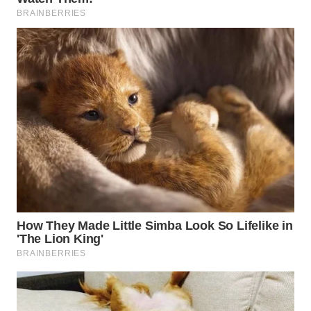
WN
TAPANULI
SELATAN
WN
TANJUNG
LESUNG
WN
KARO
WN
SIMALUNGUN
WN
LABUHANBATU