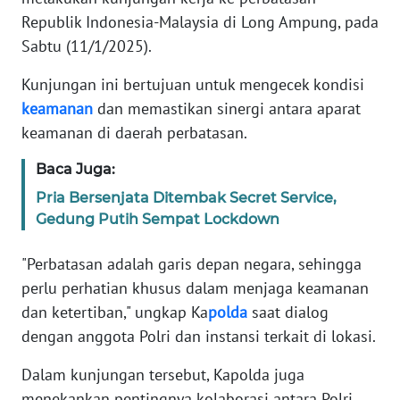
REDAKSI
Republik Indonesia-Malaysia di Long Ampung, pada
Sabtu (11/1/2025).
KARIR
Kunjungan ini bertujuan untuk mengecek kondisi
DISCLAIMER
keamanan
dan memastikan sinergi antara aparat
keamanan di daerah perbatasan.
Wahana
News
Baca Juga:
Regional
Pria Bersenjata Ditembak Secret Service,
Gedung Putih Sempat Lockdown
WN
SUMUT
"Perbatasan adalah garis depan negara, sehingga
perlu perhatian khusus dalam menjaga keamanan
WN
dan ketertiban," ungkap Ka
polda
saat dialog
JAKARTA
dengan anggota Polri dan instansi terkait di lokasi.
WN
Dalam kunjungan tersebut, Kapolda juga
JABAR
menekankan pentingnya kolaborasi antara Polri,