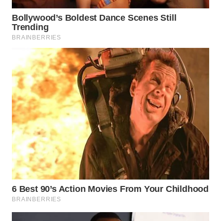
WN
SUMEDANG
WN
CIANJUR
WN
KEPULAUAN
SERIBU
WN
TANGERANG
WN
BINJAI
WN
CIREBON