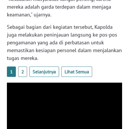
mereka adalah garda terdepan dalam menjaga
keamanan," ujarnya.
WN
SERAMBI
Sebagai bagian dari kegiatan tersebut, Kapolda
juga melakukan peninjauan langsung ke pos-pos
WN
pengamanan yang ada di perbatasan untuk
JAMBI
memastikan kesiapan personel dalam menjalankan
tugas mereka.
WN
SULTRA
1
2
Selanjutnya
Lihat Semua
WN
NTB
WN
SULTENG
WN
SULBAR