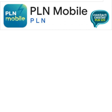
WAHANA MEDIA GROUP
|
|
|
WAHANA NEWS co
WAHANA TANI
WAHANA ADVOKAT
|
|
WAHANA INFRASTRUKTUR
WAHANA KONSUMEN
|
|
|
WAHANA LISTRIK
WAHANA TRAVEL
WAHANA TV
|
|
|
WAHANANEWS id
WAHANANEWS CO ID
WAHANANEWS NET