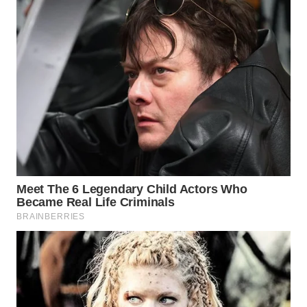
WAHANA
LISTRIK
WAHANA
TRAVEL
WAHANA
TV
WAHANANEWS
ID
WAHANANEWS
CO ID
WAHANANEWS
NET