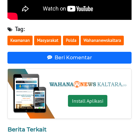
WN
BABEL
Tag:
WN
Keamanan
Masyarakat
Polda
Wahananewskaltara
SUMBAR
Beri Komentar
WN
SUMSEL
WN
BENGKULU
Install Aplikasi
WN
LAMPUNG
Berita Terkait
WN
JATENG