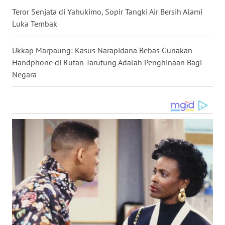
Teror Senjata di Yahukimo, Sopir Tangki Air Bersih Alami
WN
Luka Tembak
KALTARA
Ukkap Marpaung: Kasus Narapidana Bebas Gunakan
WN
Handphone di Rutan Tarutung Adalah Penghinaan Bagi
KALSEL
Negara
WN
KALTIM
WN
SULSEL
WN
GORONTALO
WN
SULUT