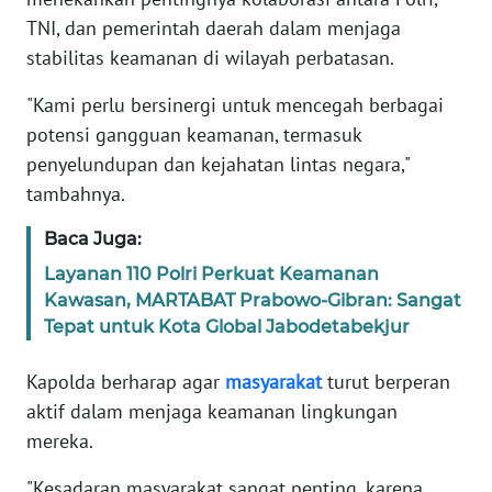
TNI, dan pemerintah daerah dalam menjaga
WN
stabilitas keamanan di wilayah perbatasan.
BANTEN
"Kami perlu bersinergi untuk mencegah berbagai
WN
potensi gangguan keamanan, termasuk
NTT
penyelundupan dan kejahatan lintas negara,"
tambahnya.
WN
KEPRI
Baca Juga:
Layanan 110 Polri Perkuat Keamanan
WN
Kawasan, MARTABAT Prabowo-Gibran: Sangat
PAPUA
Tepat untuk Kota Global Jabodetabekjur
WN
Kapolda berharap agar
masyarakat
turut berperan
PAPUA
aktif dalam menjaga keamanan lingkungan
BARAT
mereka.
WN
"Kesadaran masyarakat sangat penting, karena
RIAU