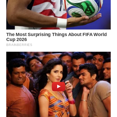
BEKASI
WN
BOGOR
WN
DEPOK
WN
TAPANULI
UTARA
WN
SAMOSIR
WN
PADANG
LAWAS