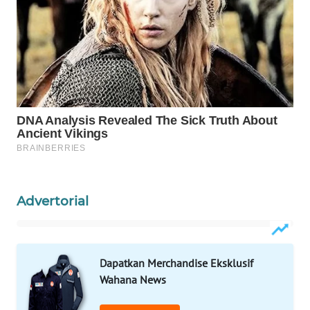
WAHANA
SPORT
WAHANA
UMKM
WAHANA
SELEB
WAHANA
PERSONA
Advertorial
WAHANA
OTOMOTIF
Dapatkan Merchandise Eksklusif
Wahana News
WAHANA
HEALTH