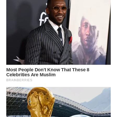
WN
INDRAMAYU
WN
KUNINGAN
WN
MAJALENGKA
WN
SUBANG
WN
SUKABUMI
WN
PURWAKARTA