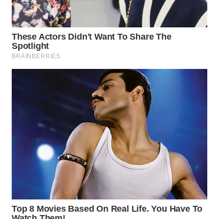
WN
MALUKU
WN
MALUT
WN
DAIRI
WN
DANAU
TOBA
WN
NIAS
WN
LANGKAT