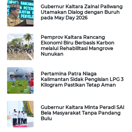
Gubernur Kaltara Zainal Paliwang
Utamakan Dialog dengan Buruh
MAWAKA
pada May Day 2026
ID
MARTABAT
Pemprov Kaltara Rancang
Ekonomi Biru Berbasis Karbon
NET
melalui Rehabilitasi Mangrove
Nunukan
PLN
WATCH
Pertamina Patra Niaga
Kalimantan Sidak Pengisian LPG 3
MKLI
Kilogram Pastikan Tetap Aman
LPKKI
Gubernur Kaltara Minta Peradi SAI
LKKI
Bela Masyarakat Tanpa Pandang
Bulu
KOPEKLIN