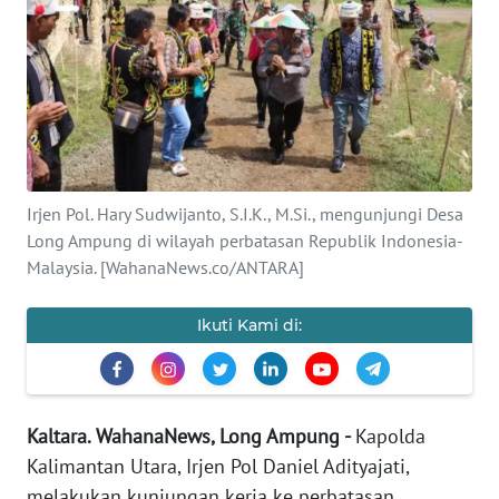
Informasi
INDEKS
BERITA
KONTAK
KAMI
Irjen Pol. Hary Sudwijanto, S.I.K., M.Si., mengunjungi Desa
Long Ampung di wilayah perbatasan Republik Indonesia-
INFO
IKLAN
Malaysia. [WahanaNews.co/ANTARA]
TENTANG
Ikuti Kami di:
KAMI
PEDOMAN
MEDIA
Kaltara. WahanaNews, Long Ampung -
Kapolda
SIBER
Kalimantan Utara, Irjen Pol Daniel Adityajati,
melakukan kunjungan kerja ke perbatasan