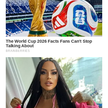
WN
PRIANGAN
TIMUR
WN
SEMARANG
WN
SOLO
WN
BOROBUDUR
WN
MADURA
WN
SURABAYA