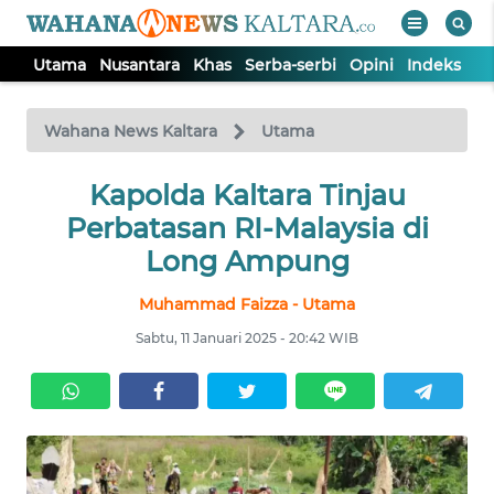
Utama
Nusantara
Khas
Serba-serbi
Opini
Indeks
WAHANA
Tutup
TV
Wahana News Kaltara
Utama
UTAMA
Kapolda Kaltara Tinjau
Perbatasan RI-Malaysia di
NUSANTARA
Long Ampung
Muhammad Faizza - Utama
KHAS
Sabtu, 11 Januari 2025 - 20:42 WIB
SERBA-
SERBI
OPINI