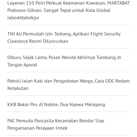
Layanan 110 Polri Perkuat Keamanan Kawasan, MARTABAT
Prabowo-Gibran: Sangat Tepat untuk Kota Global
WN
Jabodetabekjur
NUSANTARA
TNI AU Permudah Izin Terbang, Aplikasi Flight Security
WN
Clearance Resmi Diluncurkan
JOGJA
Diburu Sejak Lama, Pulan Wonda Akhirnya Tumbang di
WN
Tangan Aparat
JATIM
Patroli Jalan Kaki dan Pengobatan Warga, Cara ODC Redam
WN
BALI
Ketakutan
WN
KKB Bakar Pos di Nabire, Dua Nyawa Melayang
KALBAR
PAC Pemuda Pancasila Kecamatan Bandar Siap
WN
Pengamanan Perayaan Imlek
KALTENG