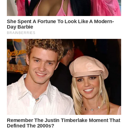
WN
NATUNA
WN
BINTAN
WN
MANDALIKA
WN
LIKUPANG
WN
LABUANBAJO
WN
BORNEO