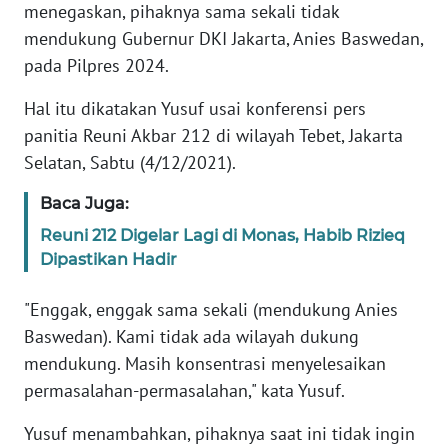
menegaskan, pihaknya sama sekali tidak
REDAKSI
mendukung Gubernur DKI Jakarta, Anies Baswedan,
pada Pilpres 2024.
KARIR
Hal itu dikatakan Yusuf usai konferensi pers
DISCLAIMER
panitia Reuni Akbar 212 di wilayah Tebet, Jakarta
Selatan, Sabtu (4/12/2021).
Wahana
News
Baca Juga:
Regional
Reuni 212 Digelar Lagi di Monas, Habib Rizieq
Dipastikan Hadir
WN
SUMUT
"Enggak, enggak sama sekali (mendukung Anies
Baswedan). Kami tidak ada wilayah dukung
WN
JAKARTA
mendukung. Masih konsentrasi menyelesaikan
permasalahan-permasalahan," kata Yusuf.
WN
JABAR
Yusuf menambahkan, pihaknya saat ini tidak ingin