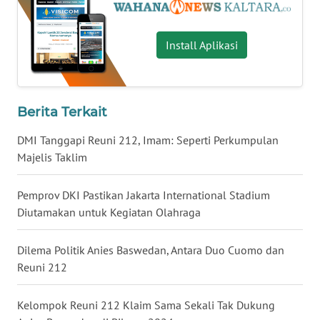
WN
Install Aplikasi
BABEL
WN
SUMBAR
Berita Terkait
DMI Tanggapi Reuni 212, Imam: Seperti Perkumpulan
WN
SUMSEL
Majelis Taklim
WN
Pemprov DKI Pastikan Jakarta International Stadium
BENGKULU
Diutamakan untuk Kegiatan Olahraga
WN
Dilema Politik Anies Baswedan, Antara Duo Cuomo dan
LAMPUNG
Reuni 212
WN
Kelompok Reuni 212 Klaim Sama Sekali Tak Dukung
JATENG