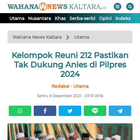
Utama
Nusantara
Khas
Serba-serbi
Opini
Indeks
WAHANA
Tutup
TV
Wahana News Kaltara
Utama
UTAMA
Kelompok Reuni 212 Pastikan
Tak Dukung Anies di Pilpres
NUSANTARA
2024
Redaksi - Utama
KHAS
Senin, 6 Desember 2021 - 07:31 WIB
SERBA-
SERBI
OPINI