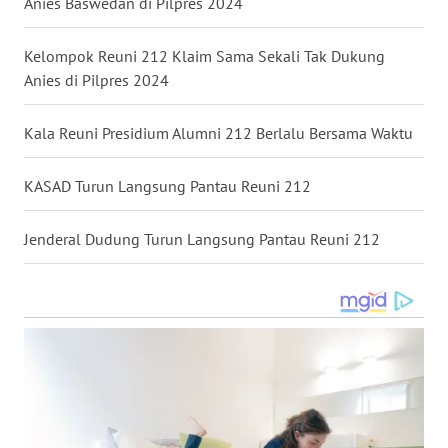
Anies Baswedan di Pilpres 2024
WN
Kelompok Reuni 212 Klaim Sama Sekali Tak Dukung
NUSANTARA
Anies di Pilpres 2024
WN
Kala Reuni Presidium Alumni 212 Berlalu Bersama Waktu
JOGJA
KASAD Turun Langsung Pantau Reuni 212
WN
JATIM
Jenderal Dudung Turun Langsung Pantau Reuni 212
WN
BALI
WN
KALBAR
WN
KALTENG