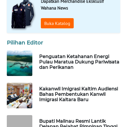
Dapatkan Merchandise Eksklusif
Wahana News
WAHANA
SPORT
Buka Katalog
WAHANA
UMKM
Pilihan Editor
WAHANA
Penguatan Ketahanan Energi
SELEB
Pulau Maratua Dukung Pariwisata
dan Perikanan
WAHANA
PERSONA
Kakanwil Imigrasi Kaltim Audiensi
Bahas Pembentukan Kanwil
WAHANA
Imigrasi Kaltara Baru
OTOMOTIF
WAHANA
Bupati Malinau Resmi Lantik
HEALTH
Delapan Pejabat Pimpinan Tinggi