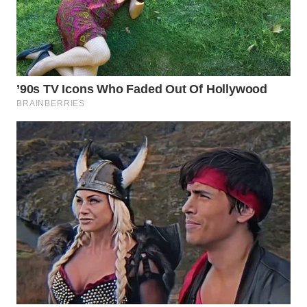
WN
NATUNA
WN
BINTAN
WN
MANDALIKA
WN
LIKUPANG
WN
LABUANBAJO
WN
BORNEO