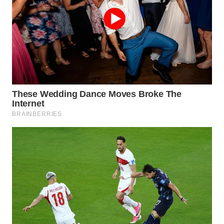
BEKASI
WN
BOGOR
WN
DEPOK
WN
TAPANULI
UTARA
WN
SAMOSIR
WN
PADANG
LAWAS