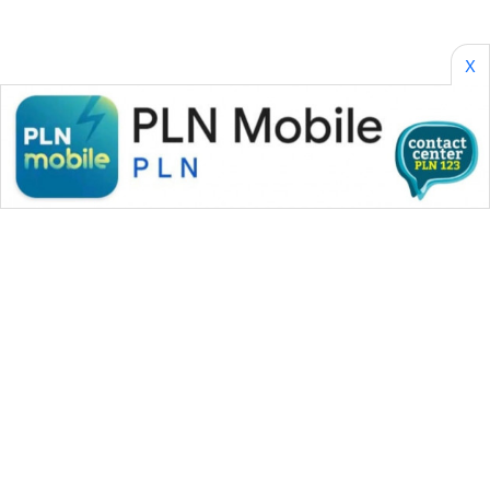
X
WAHANA MEDIA GROUP
|
|
|
WAHANA NEWS co
WAHANA TANI
WAHANA ADVOKAT