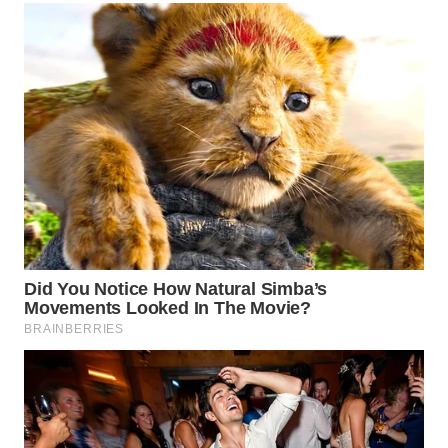
WN
TAPANULI
TENGAH
WN DELI
SERDANG
WN
TEBING
TINGGI
WN
PAKPAK
WN
KARAWANG
WN