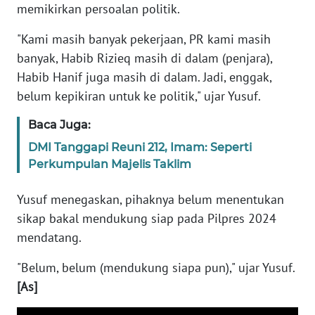
memikirkan persoalan politik.
WN
"Kami masih banyak pekerjaan, PR kami masih
BANTEN
banyak, Habib Rizieq masih di dalam (penjara),
Habib Hanif juga masih di dalam. Jadi, enggak,
WN
NTT
belum kepikiran untuk ke politik," ujar Yusuf.
Baca Juga:
WN
KEPRI
DMI Tanggapi Reuni 212, Imam: Seperti
Perkumpulan Majelis Taklim
WN
PAPUA
Yusuf menegaskan, pihaknya belum menentukan
sikap bakal mendukung siap pada Pilpres 2024
WN
mendatang.
PAPUA
BARAT
"Belum, belum (mendukung siapa pun)," ujar Yusuf.
[As]
WN
RIAU