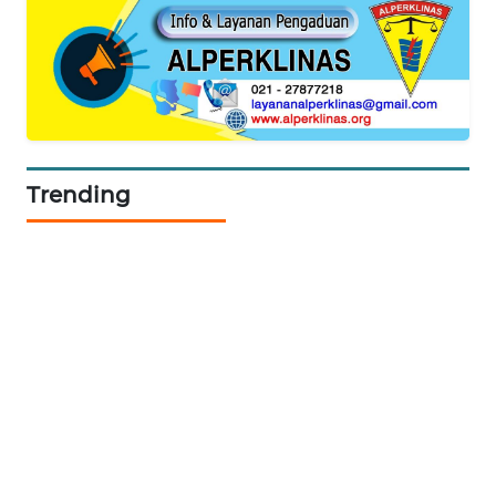
PORTAL
KONSUMEN
FORWAMKI
ALPERKLINAS
Trending
FORJASIDA
TAMBANG
NEWS
SITUNGIR
NEWS
SIDIKALANG
NEWS