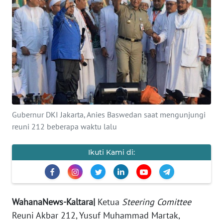
Informasi
INDEKS
BERITA
KONTAK
KAMI
INFO
Gubernur DKI Jakarta, Anies Baswedan saat mengunjungi
IKLAN
reuni 212 beberapa waktu lalu
TENTANG
Ikuti Kami di:
KAMI
PEDOMAN
MEDIA
WahanaNews-Kaltara|
Ketua
Steering Comittee
SIBER
Reuni Akbar 212, Yusuf Muhammad Martak,