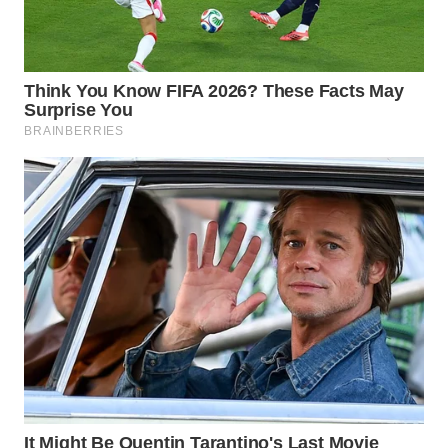
WN
SUMEDANG
WN
CIANJUR
WN
KEPULAUAN
SERIBU
WN
TANGERANG
WN
BINJAI
WN
CIREBON