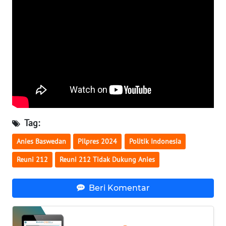
WN
SERAMBI
WN
JAMBI
WN
SULTRA
Tag:
WN
Anies Baswedan
Pilpres 2024
Politik Indonesia
NTB
Reuni 212
Reuni 212 Tidak Dukung Anies
WN
SULTENG
Beri Komentar
WN
SULBAR