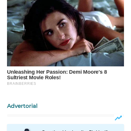
WAHANA
LISTRIK
WAHANA
TRAVEL
WAHANA
TV
WAHANANEWS
ID
WAHANANEWS
Advertorial
CO ID
WAHANANEWS
NET