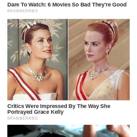
Wahana
Media
Group
WAHANA
NEWS
WAHANA
TANI
WAHANA
ADVOKAT
WAHANA
INFRASTRUKTUR
WAHANA
KONSUMEN