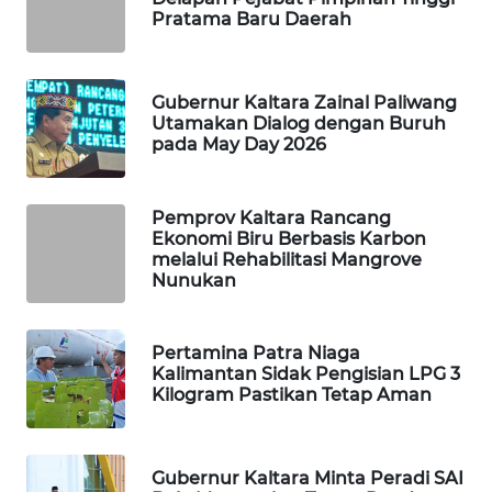
Pratama Baru Daerah
WAHANA
DESA
WISATA
Gubernur Kaltara Zainal Paliwang
Utamakan Dialog dengan Buruh
pada May Day 2026
LAPAK
WAHANA
Pemprov Kaltara Rancang
Wahana
Ekonomi Biru Berbasis Karbon
Network
melalui Rehabilitasi Mangrove
Nunukan
KONSUMEN
LISTRIK
Pertamina Patra Niaga
Kalimantan Sidak Pengisian LPG 3
MASYARAKAT
Kilogram Pastikan Tetap Aman
KELISTRIKAN
WALINKI
Gubernur Kaltara Minta Peradi SAI
ID