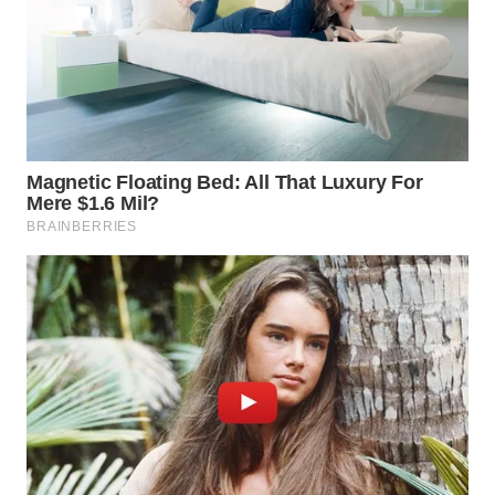
WN
KALTARA
WN
KALSEL
WN
KALTIM
WN
SULSEL
WN
GORONTALO
WN
SULUT