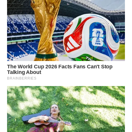
WN
PRIANGAN
TIMUR
WN
SEMARANG
WN
SOLO
WN
BOROBUDUR
WN
MADURA
WN
SURABAYA