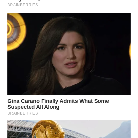
WN
INDRAMAYU
WN
KUNINGAN
WN
MAJALENGKA
WN
SUBANG
WN
SUKABUMI
WN
PURWAKARTA