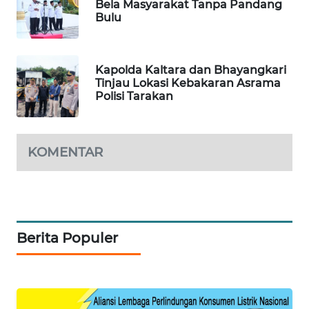
Bela Masyarakat Tanpa Pandang
Bulu
MAWAKA
ID
Kapolda Kaltara dan Bhayangkari
Tinjau Lokasi Kebakaran Asrama
MARTABAT
Polisi Tarakan
NET
PLN
KOMENTAR
WATCH
MKLI
LPKKI
Berita Populer
LKKI
KOPEKLIN