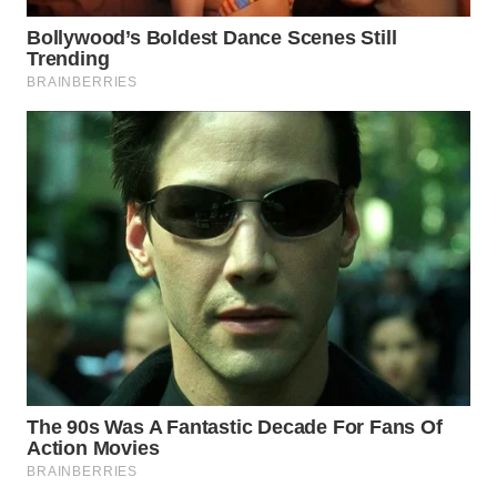
WN
TAPANULI
SELATAN
WN
TANJUNG
LESUNG
WN
KARO
WN
SIMALUNGUN
WN
LABUHANBATU