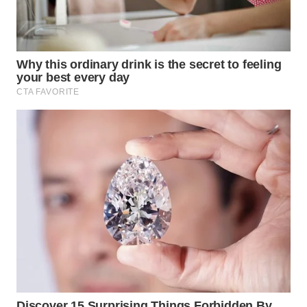
WN
TAPANULI
TENGAH
WN DELI
SERDANG
WN
TEBING
TINGGI
WN
PAKPAK
WN
KARAWANG
WN