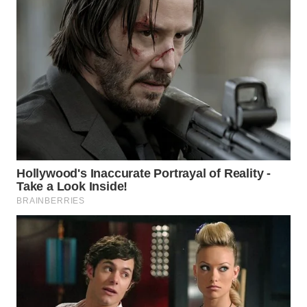
WN
SUMEDANG
WN
CIANJUR
WN
KEPULAUAN
SERIBU
WN
TANGERANG
WN
BINJAI
WN
CIREBON