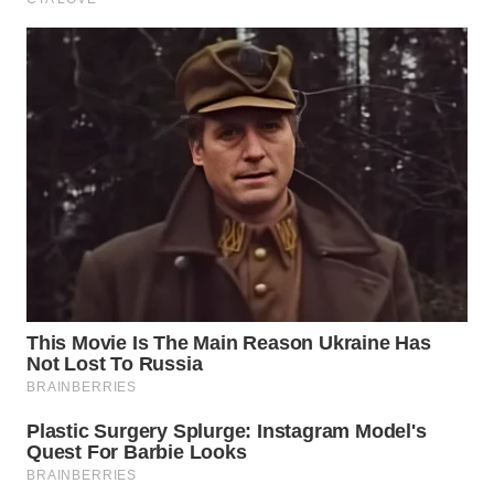
WN
NATUNA
WN
BINTAN
WN
MANDALIKA
WN
LIKUPANG
WN
LABUANBAJO
WN
BORNEO