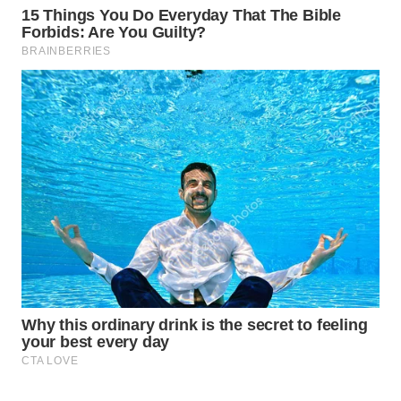
WAHANA
LISTRIK
WAHANA
TRAVEL
WAHANA
TV
WAHANANEWS
ID
WAHANANEWS
CO ID
WAHANANEWS
NET