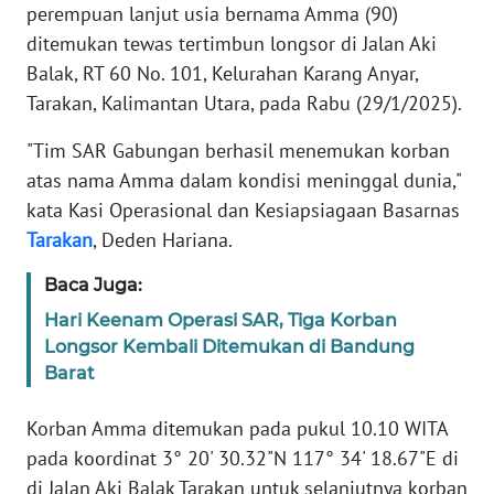
perempuan lanjut usia bernama Amma (90)
REDAKSI
ditemukan tewas tertimbun longsor di Jalan Aki
Balak, RT 60 No. 101, Kelurahan Karang Anyar,
KARIR
Tarakan, Kalimantan Utara, pada Rabu (29/1/2025).
DISCLAIMER
"Tim SAR Gabungan berhasil menemukan korban
atas nama Amma dalam kondisi meninggal dunia,"
Wahana
News
kata Kasi Operasional dan Kesiapsiagaan Basarnas
Regional
Tarakan
, Deden Hariana.
Baca Juga:
WN
SUMUT
Hari Keenam Operasi SAR, Tiga Korban
Longsor Kembali Ditemukan di Bandung
WN
Barat
JAKARTA
Korban Amma ditemukan pada pukul 10.10 WITA
WN
pada koordinat 3° 20' 30.32"N 117° 34' 18.67"E di
JABAR
di Jalan Aki Balak Tarakan untuk selanjutnya korban