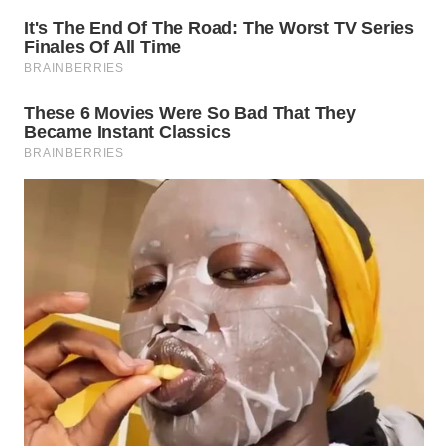
Wahana
Media
Group
WAHANA
NEWS
WAHANA
TANI
WAHANA
ADVOKAT
WAHANA
INFRASTRUKTUR
WAHANA
KONSUMEN