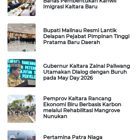
Bahas Pembentukan Kanwil
Imigrasi Kaltara Baru
WAHANA
DESA
WISATA
Bupati Malinau Resmi Lantik
Delapan Pejabat Pimpinan Tinggi
LAPAK
Pratama Baru Daerah
WAHANA
Wahana
Gubernur Kaltara Zainal Paliwang
Network
Utamakan Dialog dengan Buruh
pada May Day 2026
KONSUMEN
LISTRIK
Pemprov Kaltara Rancang
Ekonomi Biru Berbasis Karbon
MASYARAKAT
melalui Rehabilitasi Mangrove
Nunukan
KELISTRIKAN
WALINKI
Pertamina Patra Niaga
ID