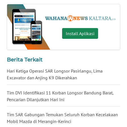
WN
NUSANTARA
Install Aplikasi
WN
JOGJA
WN
Berita Terkait
JATIM
Hari Ketiga Operasi SAR Longsor Pasirlangu, Lima
WN
Excavator dan Anjing K9 Dikerahkan
BALI
Tim DVI Identifikasi 11 Korban Longsor Bandung Barat,
WN
Pencarian Dilanjutkan Hari Ini
KALBAR
Tim SAR Gabungan Temukan Seluruh Korban Kecelakaan
WN
Mobil Mazda di Merangin-Kerinci
KALTENG