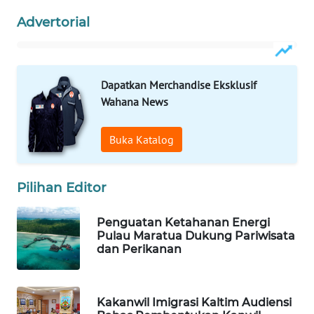
Advertorial
WAHANA
SPORT
WAHANA
Dapatkan Merchandise Eksklusif
UMKM
Wahana News
WAHANA
Buka Katalog
SELEB
WAHANA
Pilihan Editor
PERSONA
Penguatan Ketahanan Energi
Pulau Maratua Dukung Pariwisata
WAHANA
dan Perikanan
OTOMOTIF
WAHANA
Kakanwil Imigrasi Kaltim Audiensi
HEALTH