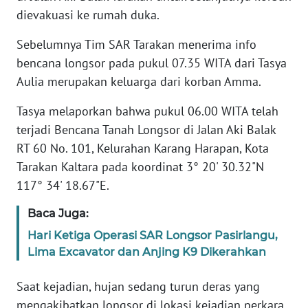
dievakuasi ke rumah duka.
WN
BANTEN
Sebelumnya Tim SAR Tarakan menerima info
bencana longsor pada pukul 07.35 WITA dari Tasya
WN
Aulia merupakan keluarga dari korban Amma.
NTT
Tasya melaporkan bahwa pukul 06.00 WITA telah
WN
terjadi Bencana Tanah Longsor di Jalan Aki Balak
KEPRI
RT 60 No. 101, Kelurahan Karang Harapan, Kota
Tarakan Kaltara pada koordinat 3° 20' 30.32"N
WN
117° 34' 18.67"E.
PAPUA
Baca Juga:
WN
Hari Ketiga Operasi SAR Longsor Pasirlangu,
PAPUA
Lima Excavator dan Anjing K9 Dikerahkan
BARAT
Saat kejadian, hujan sedang turun deras yang
WN
mengakibatkan longsor di lokasi kejadian perkara
RIAU