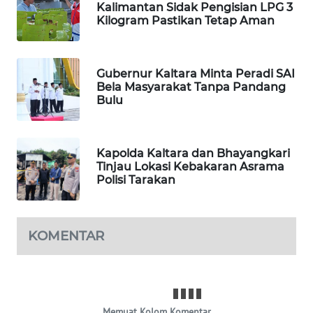
Kalimantan Sidak Pengisian LPG 3
Kilogram Pastikan Tetap Aman
MAWAKA
ID
Gubernur Kaltara Minta Peradi SAI
Bela Masyarakat Tanpa Pandang
MARTABAT
Bulu
NET
PLN
Kapolda Kaltara dan Bhayangkari
WATCH
Tinjau Lokasi Kebakaran Asrama
Polisi Tarakan
MKLI
LPKKI
KOMENTAR
LKKI
KOPEKLIN
Memuat Kolom Komentar