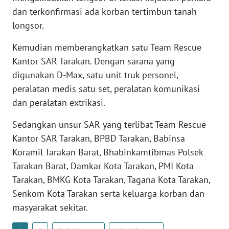
dan terkonfirmasi ada korban tertimbun tanah
longsor.
WN
SERAMBI
Kemudian memberangkatkan satu Team Rescue
Kantor SAR Tarakan. Dengan sarana yang
WN
digunakan D-Max, satu unit truk personel,
JAMBI
peralatan medis satu set, peralatan komunikasi
dan peralatan extrikasi.
WN
SULTRA
Sedangkan unsur SAR yang terlibat Team Rescue
Kantor SAR Tarakan, BPBD Tarakan, Babinsa
WN
NTB
Koramil Tarakan Barat, Bhabinkamtibmas Polsek
Tarakan Barat, Damkar Kota Tarakan, PMI Kota
WN
Tarakan, BMKG Kota Tarakan, Tagana Kota Tarakan,
SULTENG
Senkom Kota Tarakan serta keluarga korban dan
masyarakat sekitar.
WN
SULBAR