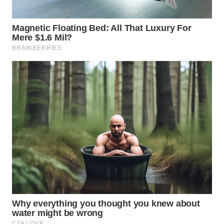
WN
PRIANGAN
TIMUR
WN
SEMARANG
WN
SOLO
WN
BOROBUDUR
WN
MADURA
WN
SURABAYA