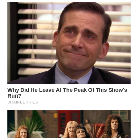
WN
MALUKU
WN
MALUT
WN
DAIRI
WN
DANAU
TOBA
WN
NIAS
WN
LANGKAT