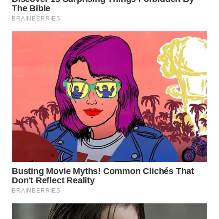
BEKASI
WN
BOGOR
WN
DEPOK
WN
TAPANULI
UTARA
WN
SAMOSIR
WN
PADANG
LAWAS