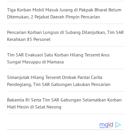
Tiga Korban Mobil Masuk Jurang di Pakpak Bharat Belum
WN
Ditemukan, 2 Pejabat Daerah Pimpin Pencarian
KALTARA
Pencarian Korban Longsor di Subang Dilanjutkan, Tim SAR
WN
Kerahkan 85 Personel
KALSEL
Tim SAR Evakuasi Satu Korban Hilang Terseret Arus
WN
KALTIM
Sungai Masuppu di Mamasa
WN
Simanjutak Hilang Terseret Ombak Pantai Carita
SULSEL
Pandeglang, Tim SAR Gabungan Lakukan Pencarian
WN
Bakamla RI Serta Tim SAR Gabungan Selamatkan Korban
GORONTALO
Mati Mesin di Selat Nerong
WN
SULUT