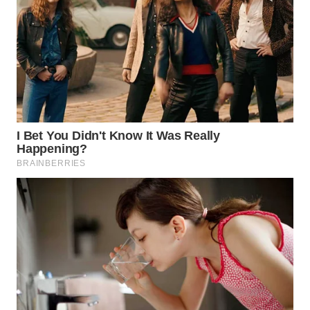
WN
TAPANULI
SELATAN
WN
TANJUNG
LESUNG
WN
KARO
WN
SIMALUNGUN
WN
LABUHANBATU