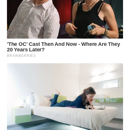
WN
INDRAMAYU
WN
KUNINGAN
WN
MAJALENGKA
WN
SUBANG
WN
SUKABUMI
WN
PURWAKARTA