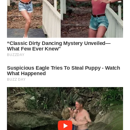
WN
NATUNA
WN
BINTAN
WN
MANDALIKA
WN
LIKUPANG
WN
LABUANBAJO
WN
BORNEO