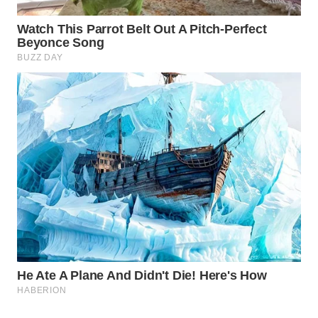
WAHANA
LISTRIK
WAHANA
TRAVEL
WAHANA
TV
WAHANANEWS
ID
WAHANANEWS
CO ID
WAHANANEWS
NET