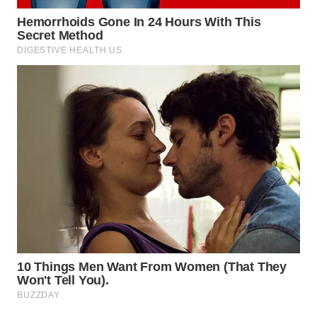
WN
SUMEDANG
WN
CIANJUR
WN
KEPULAUAN
SERIBU
WN
TANGERANG
WN
BINJAI
WN
CIREBON