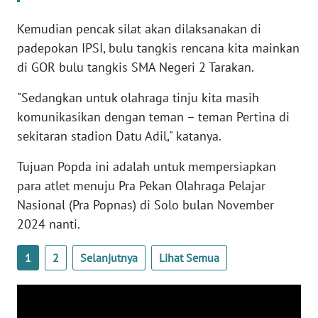
Kemudian pencak silat akan dilaksanakan di
WN
padepokan IPSI, bulu tangkis rencana kita mainkan
SERAMBI
di GOR bulu tangkis SMA Negeri 2 Tarakan.
WN
"Sedangkan untuk olahraga tinju kita masih
JAMBI
komunikasikan dengan teman – teman Pertina di
sekitaran stadion Datu Adil," katanya.
WN
SULTRA
Tujuan Popda ini adalah untuk mempersiapkan
para atlet menuju Pra Pekan Olahraga Pelajar
WN
Nasional (Pra Popnas) di Solo bulan November
NTB
2024 nanti.
WN
1
2
Selanjutnya
Lihat Semua
SULTENG
WN
SULBAR