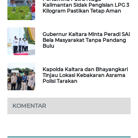
Kalimantan Sidak Pengisian LPG 3
Kilogram Pastikan Tetap Aman
MAWAKA
ID
Gubernur Kaltara Minta Peradi SAI
MARTABAT
Bela Masyarakat Tanpa Pandang
NET
Bulu
PLN
WATCH
Kapolda Kaltara dan Bhayangkari
Tinjau Lokasi Kebakaran Asrama
Polisi Tarakan
MKLI
LPKKI
KOMENTAR
LKKI
KOPEKLIN