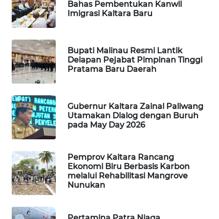
Bahas Pembentukan Kanwil
Imigrasi Kaltara Baru
WAHANA
DESA
WISATA
Bupati Malinau Resmi Lantik
Delapan Pejabat Pimpinan Tinggi
LAPAK
Pratama Baru Daerah
WAHANA
Wahana
Gubernur Kaltara Zainal Paliwang
Network
Utamakan Dialog dengan Buruh
pada May Day 2026
KONSUMEN
LISTRIK
Pemprov Kaltara Rancang
Ekonomi Biru Berbasis Karbon
MASYARAKAT
melalui Rehabilitasi Mangrove
KELISTRIKAN
Nunukan
WALINKI
Pertamina Patra Niaga
ID