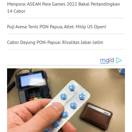
Menpora: ASEAN Para Games 2022 Bakal Pertandingkan
14 Cabor
WN
KALTARA
Puji Arena Tenis PON Papua, Atlet: Mirip US Open!
WN
KALSEL
Cabor Dayung PON-Papua: Rivalitas Jabar-Jatim
WN
KALTIM
WN
SULSEL
WN
GORONTALO
WN
SULUT