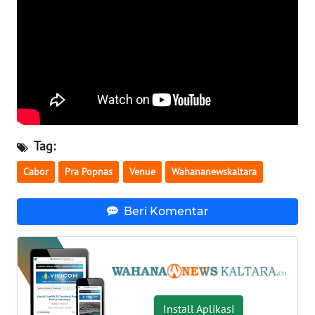
WN
BABEL
WN
SUMBAR
WN
Tag:
SUMSEL
Cabor
Pra Popnas
Venue
Wahananewskaltara
WN
BENGKULU
Beri Komentar
WN
LAMPUNG
WN
Install Aplikasi
JATENG