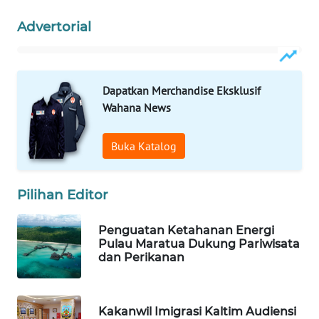
Advertorial
WAHANA
SPORT
WAHANA
Dapatkan Merchandise Eksklusif
UMKM
Wahana News
WAHANA
Buka Katalog
SELEB
WAHANA
Pilihan Editor
PERSONA
Penguatan Ketahanan Energi
WAHANA
Pulau Maratua Dukung Pariwisata
OTOMOTIF
dan Perikanan
WAHANA
HEALTH
Kakanwil Imigrasi Kaltim Audiensi