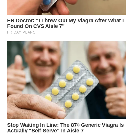
WN
MALUKU
WN
MALUT
WN
DAIRI
WN
DANAU
TOBA
WN
NIAS
WN
LANGKAT