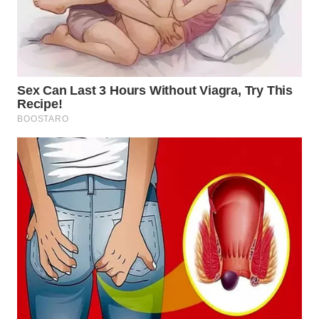
BEKASI
WN
BOGOR
WN
DEPOK
WN
TAPANULI
UTARA
WN
SAMOSIR
WN
PADANG
LAWAS