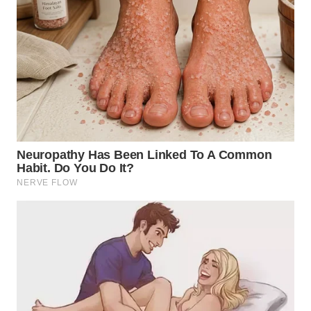
WN
TAPANULI
TENGAH
WN DELI
SERDANG
WN
TEBING
TINGGI
WN
PAKPAK
WN
KARAWANG
WN