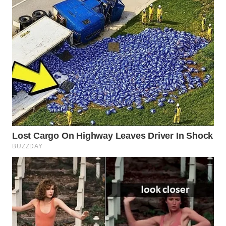
WN
PRIANGAN
TIMUR
WN
SEMARANG
WN
SOLO
WN
BOROBUDUR
WN
MADURA
WN
SURABAYA