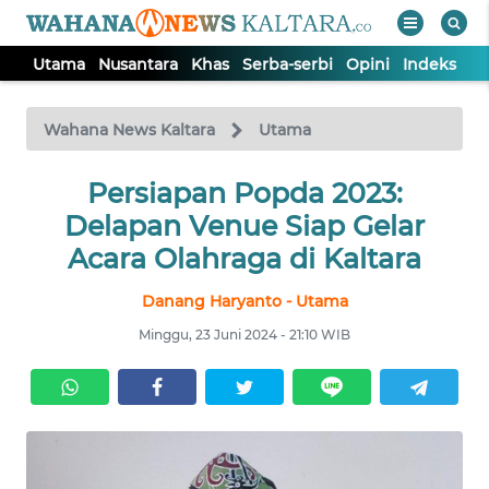
Utama
Nusantara
Khas
Serba-serbi
Opini
Indeks
WAHANA
Tutup
TV
Wahana News Kaltara
Utama
UTAMA
Persiapan Popda 2023:
Delapan Venue Siap Gelar
NUSANTARA
Acara Olahraga di Kaltara
Danang Haryanto - Utama
KHAS
Minggu, 23 Juni 2024 - 21:10 WIB
SERBA-
SERBI
OPINI