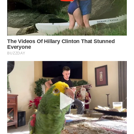
Wahana
Media
Group
WAHANA
NEWS
WAHANA
TANI
WAHANA
ADVOKAT
WAHANA
INFRASTRUKTUR
WAHANA
KONSUMEN