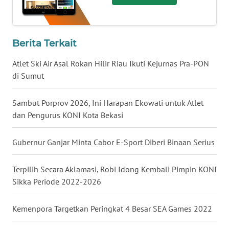
WN
NUSANTARA
Berita Terkait
WN
Atlet Ski Air Asal Rokan Hilir Riau Ikuti Kejurnas Pra-PON
JOGJA
di Sumut
WN
Sambut Porprov 2026, Ini Harapan Ekowati untuk Atlet
JATIM
dan Pengurus KONI Kota Bekasi
WN
Gubernur Ganjar Minta Cabor E-Sport Diberi Binaan Serius
BALI
Terpilih Secara Aklamasi, Robi Idong Kembali Pimpin KONI
WN
Sikka Periode 2022-2026
KALBAR
Kemenpora Targetkan Peringkat 4 Besar SEA Games 2022
WN
KALTENG