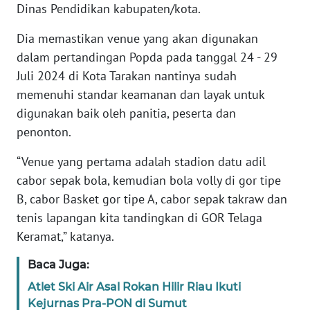
Dinas Pendidikan kabupaten/kota.
WN
Dia memastikan venue yang akan digunakan
BANTEN
dalam pertandingan Popda pada tanggal 24 - 29
Juli 2024 di Kota Tarakan nantinya sudah
WN
NTT
memenuhi standar keamanan dan layak untuk
digunakan baik oleh panitia, peserta dan
WN
penonton.
KEPRI
“Venue yang pertama adalah stadion datu adil
WN
cabor sepak bola, kemudian bola volly di gor tipe
PAPUA
B, cabor Basket gor tipe A, cabor sepak takraw dan
tenis lapangan kita tandingkan di GOR Telaga
WN
Keramat,” katanya.
PAPUA
BARAT
Baca Juga:
Atlet Ski Air Asal Rokan Hilir Riau Ikuti
WN
Kejurnas Pra-PON di Sumut
RIAU