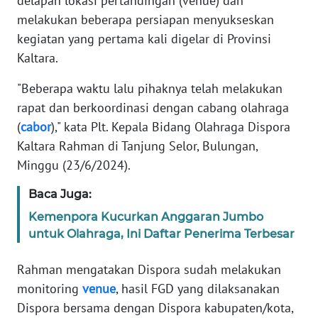
delapan lokasi pertandingan (venue) dan
REDAKSI
melakukan beberapa persiapan menyukseskan
kegiatan yang pertama kali digelar di Provinsi
KARIR
Kaltara.
DISCLAIMER
"Beberapa waktu lalu pihaknya telah melakukan
rapat dan berkoordinasi dengan cabang olahraga
Wahana
(
cabor
)," kata Plt. Kepala Bidang Olahraga Dispora
News
Kaltara Rahman di Tanjung Selor, Bulungan,
Regional
Minggu (23/6/2024).
WN
Baca Juga:
SUMUT
Kemenpora Kucurkan Anggaran Jumbo
untuk Olahraga, Ini Daftar Penerima Terbesar
WN
JAKARTA
Rahman mengatakan Dispora sudah melakukan
monitoring
venue
, hasil FGD yang dilaksanakan
WN
JABAR
Dispora bersama dengan Dispora kabupaten/kota,