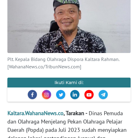
Informasi
INDEKS
BERITA
KONTAK
KAMI
Plt. Kepala Bidang Olahraga Dispora Kaltara Rahman.
[WahanaNews.co/TribunNews.com]
INFO
IKLAN
Ikuti Kami di:
TENTANG
KAMI
PEDOMAN
Kaltara.WahanaNews.co
, Tarakan -
Dinas Pemuda
MEDIA
dan Olahraga Menjelang Pekan Olahraga Pelajar
SIBER
Daerah (Popda) pada Juli 2023 sudah menyiapkan