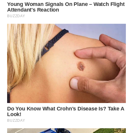
WN
INDRAMAYU
WN
KUNINGAN
WN
MAJALENGKA
WN
SUBANG
WN
SUKABUMI
WN
PURWAKARTA