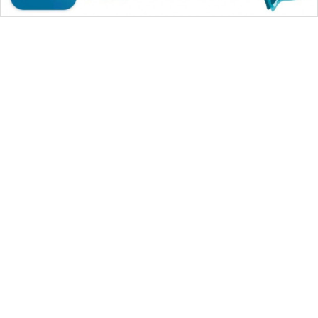
WAHANA MEDIA GROUP
|
|
|
WAHANA NEWS co
WAHANA TANI
WAHANA ADVOKAT
|
|
WAHANA INFRASTRUKTUR
WAHANA KONSUMEN
|
|
|
WAHANA LISTRIK
WAHANA TRAVEL
WAHANA TV
|
|
|
WAHANANEWS id
WAHANANEWS CO ID
WAHANANEWS NET
|
|
|
WAHANA SPORT ID
Wahana UMKM
Wahana Seleb
|
|
|
Wahana Persona
Wahana Otomotif
Wahana Health
|
Wahana Desa Wisata
Lapak Wahana