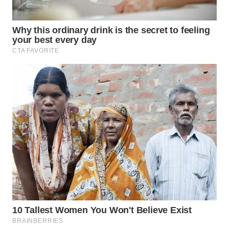
Wahana
Media
Group
WAHANA
NEWS
WAHANA
TANI
WAHANA
ADVOKAT
WAHANA
INFRASTRUKTUR
WAHANA
KONSUMEN