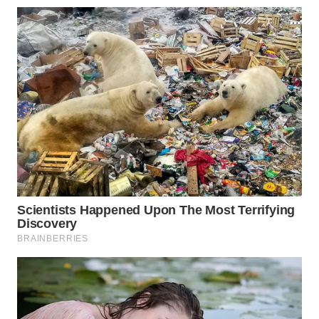
WAHANA
LISTRIK
WAHANA
TRAVEL
WAHANA
TV
WAHANANEWS
ID
WAHANANEWS
CO ID
WAHANANEWS
NET