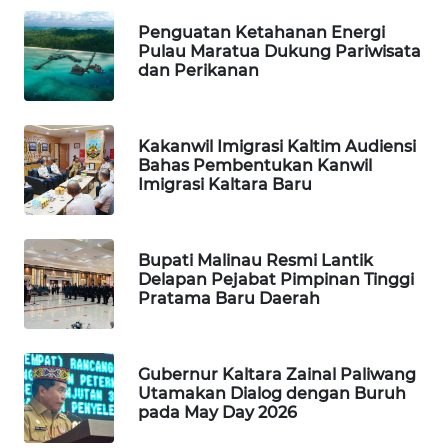
Penguatan Ketahanan Energi
Pulau Maratua Dukung Pariwisata
MAWAKA
dan Perikanan
ID
MARTABAT
Kakanwil Imigrasi Kaltim Audiensi
NET
Bahas Pembentukan Kanwil
Imigrasi Kaltara Baru
PLN
WATCH
Bupati Malinau Resmi Lantik
MKLI
Delapan Pejabat Pimpinan Tinggi
Pratama Baru Daerah
LPKKI
Gubernur Kaltara Zainal Paliwang
LKKI
Utamakan Dialog dengan Buruh
pada May Day 2026
KOPEKLIN