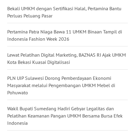
Bekali UMKM dengan Sertifikasi Halal, Pertamina Bantu
WN
Perluas Peluang Pasar
NUSANTARA
Pertamina Patra Niaga Bawa 11 UMKM Binaan Tampil di
WN
Indonesia Fashion Week 2026
JOGJA
Lewat Pelatihan Digital Marketing, BAZNAS RI Ajak UMKM
WN
Kota Bekasi Kuasai Digitalisasi
JATIM
PLN UIP Sulawesi Dorong Pemberdayaan Ekonomi
WN
Masyarakat melalui Pengembangan UMKM Mebel di
BALI
Pohuwato
WN
Wakil Bupati Sumedang Hadiri Gebyar Legalitas dan
KALBAR
Pelatihan Keamanan Pangan UMKM Bersama Bursa Efek
Indonesia
WN
KALTENG