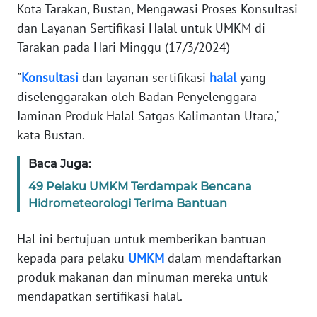
Kota Tarakan, Bustan, Mengawasi Proses Konsultasi
REDAKSI
dan Layanan Sertifikasi Halal untuk UMKM di
Tarakan pada Hari Minggu (17/3/2024)
KARIR
"
Konsultasi
dan layanan sertifikasi
halal
yang
DISCLAIMER
diselenggarakan oleh Badan Penyelenggara
Jaminan Produk Halal Satgas Kalimantan Utara,"
Wahana
News
kata Bustan.
Regional
Baca Juga:
WN
49 Pelaku UMKM Terdampak Bencana
SUMUT
Hidrometeorologi Terima Bantuan
WN
Hal ini bertujuan untuk memberikan bantuan
JAKARTA
kepada para pelaku
UMKM
dalam mendaftarkan
produk makanan dan minuman mereka untuk
WN
mendapatkan sertifikasi halal.
JABAR