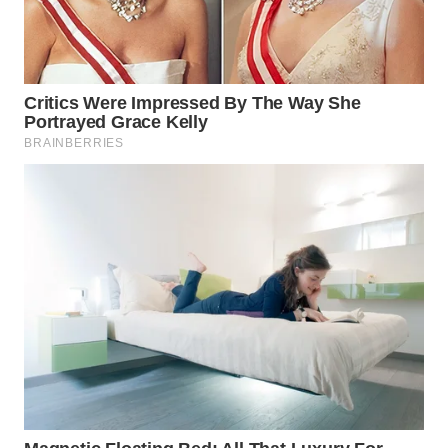
WN
SUMEDANG
WN
CIANJUR
WN
KEPULAUAN
SERIBU
WN
TANGERANG
WN
BINJAI
WN
CIREBON