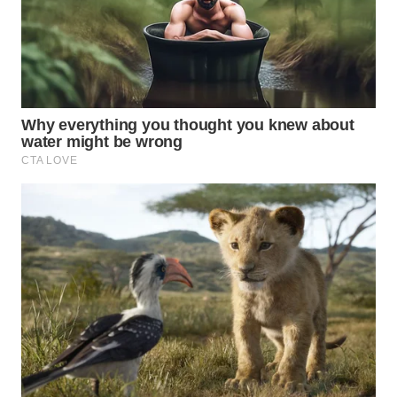
WN
MALUKU
WN
MALUT
WN
DAIRI
WN
DANAU
TOBA
WN
NIAS
WN
LANGKAT