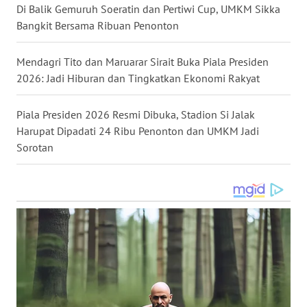
Di Balik Gemuruh Soeratin dan Pertiwi Cup, UMKM Sikka
Bangkit Bersama Ribuan Penonton
WN
KALTARA
Mendagri Tito dan Maruarar Sirait Buka Piala Presiden
2026: Jadi Hiburan dan Tingkatkan Ekonomi Rakyat
WN
KALSEL
Piala Presiden 2026 Resmi Dibuka, Stadion Si Jalak
WN
Harupat Dipadati 24 Ribu Penonton dan UMKM Jadi
KALTIM
Sorotan
WN
SULSEL
WN
GORONTALO
WN
SULUT