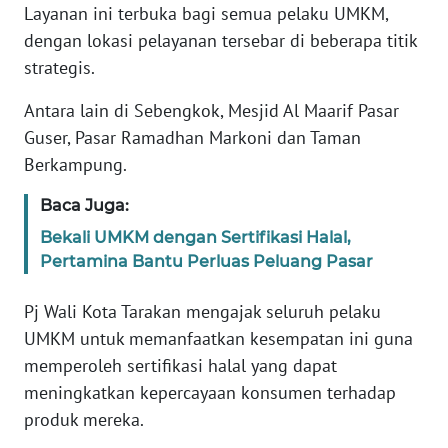
Layanan ini terbuka bagi semua pelaku UMKM,
WN
dengan lokasi pelayanan tersebar di beberapa titik
BANTEN
strategis.
WN
Antara lain di Sebengkok, Mesjid Al Maarif Pasar
NTT
Guser, Pasar Ramadhan Markoni dan Taman
Berkampung.
WN
KEPRI
Baca Juga:
Bekali UMKM dengan Sertifikasi Halal,
WN
Pertamina Bantu Perluas Peluang Pasar
PAPUA
Pj Wali Kota Tarakan mengajak seluruh pelaku
WN
UMKM untuk memanfaatkan kesempatan ini guna
PAPUA
memperoleh sertifikasi halal yang dapat
BARAT
meningkatkan kepercayaan konsumen terhadap
produk mereka.
WN
RIAU