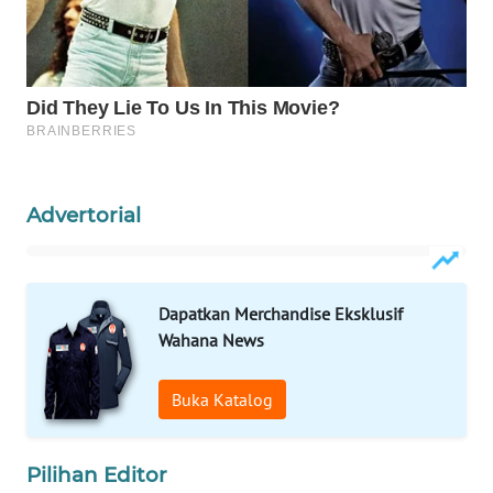
WAHANA
DESA
WISATA
LAPAK
WAHANA
Advertorial
Wahana
Network
KONSUMEN
Dapatkan Merchandise Eksklusif
LISTRIK
Wahana News
MASYARAKAT
Buka Katalog
KELISTRIKAN
WALINKI
Pilihan Editor
ID