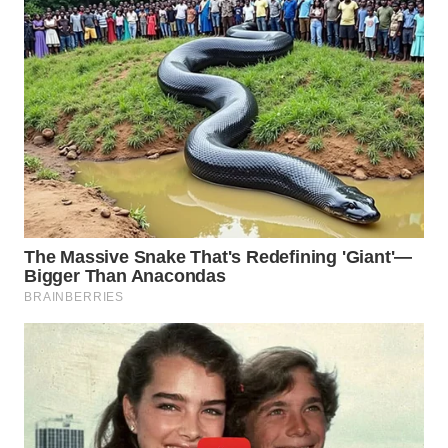
WN
PRIANGAN
TIMUR
WN
SEMARANG
WN
SOLO
WN
BOROBUDUR
WN
MADURA
WN
SURABAYA