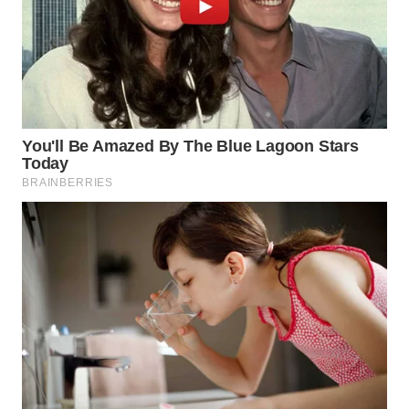
WN
NATUNA
WN
BINTAN
WN
MANDALIKA
WN
LIKUPANG
WN
LABUANBAJO
WN
BORNEO