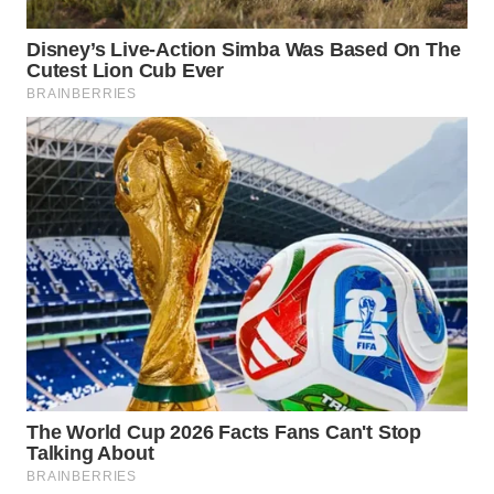
WN
TAPANULI
SELATAN
WN
TANJUNG
LESUNG
WN
KARO
WN
SIMALUNGUN
WN
LABUHANBATU