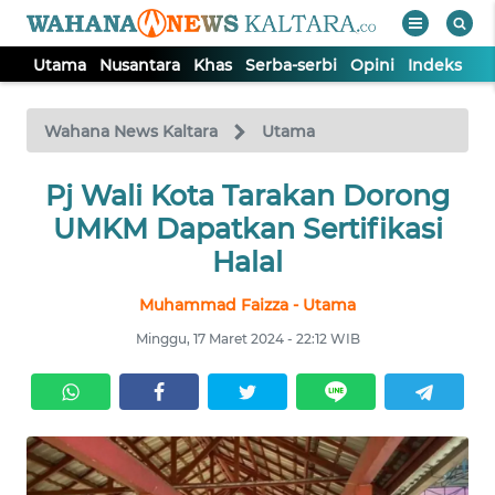
Utama
Nusantara
Khas
Serba-serbi
Opini
Indeks
WAHANA
Tutup
TV
Wahana News Kaltara
Utama
UTAMA
Pj Wali Kota Tarakan Dorong
UMKM Dapatkan Sertifikasi
NUSANTARA
Halal
Muhammad Faizza - Utama
KHAS
Minggu, 17 Maret 2024 - 22:12 WIB
SERBA-
SERBI
OPINI