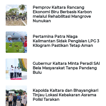
Pemprov Kaltara Rancang
PORTAL
Ekonomi Biru Berbasis Karbon
KONSUMEN
melalui Rehabilitasi Mangrove
Nunukan
FORWAMKI
Pertamina Patra Niaga
ALPERKLINAS
Kalimantan Sidak Pengisian LPG 3
Kilogram Pastikan Tetap Aman
FORJASIDA
Gubernur Kaltara Minta Peradi SAI
TAMBANG
Bela Masyarakat Tanpa Pandang
NEWS
Bulu
SITUNGIR
NEWS
Kapolda Kaltara dan Bhayangkari
Tinjau Lokasi Kebakaran Asrama
SIDIKALANG
Polisi Tarakan
NEWS