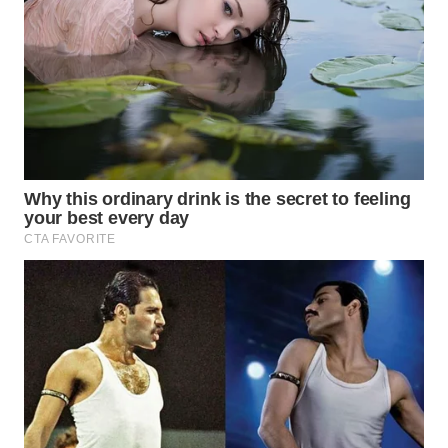
WAHANA
SPORT
WAHANA
UMKM
WAHANA
SELEB
WAHANA
PERSONA
WAHANA
OTOMOTIF
WAHANA
HEALTH