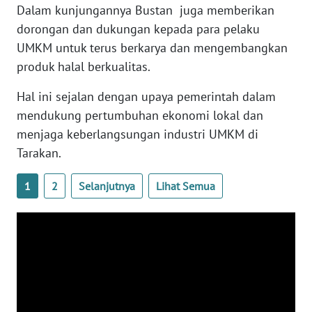
Dalam kunjungannya Bustan juga memberikan
dorongan dan dukungan kepada para pelaku
WN
UMKM untuk terus berkarya dan mengembangkan
SERAMBI
produk halal berkualitas.
WN
Hal ini sejalan dengan upaya pemerintah dalam
JAMBI
mendukung pertumbuhan ekonomi lokal dan
menjaga keberlangsungan industri UMKM di
WN
Tarakan.
SULTRA
1
2
Selanjutnya
Lihat Semua
WN
NTB
WN
SULTENG
WN
SULBAR