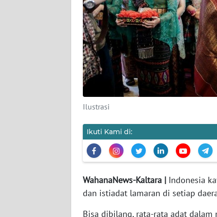
KARIR
DISCLAIMER
Wahana
News
Regional
Ilustrasi
WN
SUMUT
Ikuti Kami di:
WN
JAKARTA
WahanaNews-Kaltara |
Indonesia ka
WN
dan istiadat lamaran di setiap daer
JABAR
Bisa dibilang, rata-rata adat dala