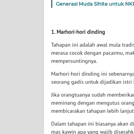
Generasi Muda Sihite untuk NK
WN
SERAMBI
WN
1. Marhori-hori dinding
JAMBI
Tahapan ini adalah awal mula trad
WN
merasa cocok dengan pacarmu, mak
SULTRA
mempersuntingnya.
Marhori-hori dinding ini sebenarn
WN
NTB
seorang gadis untuk dijadikan istr
Jika orangtuanya sudah memberikan
WN
meminang dengan mengutus orang 
SULTENG
membicarakan tahapan lebih lanjut 
WN
Dalam tahapan ini biasanya akan di
SULBAR
mas kawin apa yang wajib diserahk