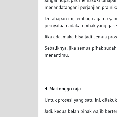
Jangan lupa, pas memasuki tahapan
WN
menandatangani perjanjian pra nik
KALTARA
Di tahapan ini, lembaga agama y
WN
pernyataan adakah pihak yang gak 
KALSEL
Jika ada, maka bisa jadi semua pro
WN
Sebaliknya, jika semua pihak sudah
KALTIM
menantimu.
WN
SULSEL
WN
GORONTALO
4. Martonggo raja
Untuk prosesi yang satu ini, dilak
WN
SULUT
Jadi, kedua belah pihak wajib ber