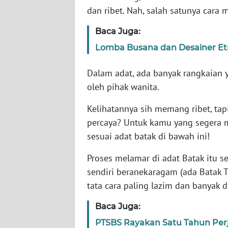
WN
dan ribet. Nah, salah satunya cara
BANTEN
Baca Juga:
WN
Lomba Busana dan Desainer Etni
NTT
Dalam adat, ada banyak rangkaian y
WN
oleh pihak wanita.
KEPRI
Kelihatannya sih memang ribet, tapi 
WN
percaya? Untuk kamu yang segera 
PAPUA
sesuai adat batak di bawah ini!
WN
Proses melamar di adat Batak itu
PAPUA
sendiri beranekaragam (ada Batak To
BARAT
tata cara paling lazim dan banyak 
WN
Baca Juga:
RIAU
PTSBS Rayakan Satu Tahun Per