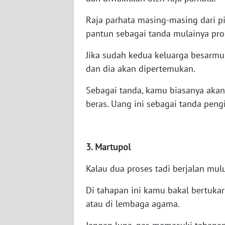
WN
Raja parhata masing-masing dari p
NUSANTARA
pantun sebagai tanda mulainya pro
WN
Jika sudah kedua keluarga besarm
JOGJA
dan dia akan dipertemukan.
WN
Sebagai tanda, kamu biasanya akan 
JATIM
beras. Uang ini sebagai tanda peng
WN
BALI
3. Martupol
WN
Kalau dua proses tadi berjalan mu
KALBAR
Di tahapan ini kamu bakal bertuka
WN
atau di lembaga agama.
KALTENG