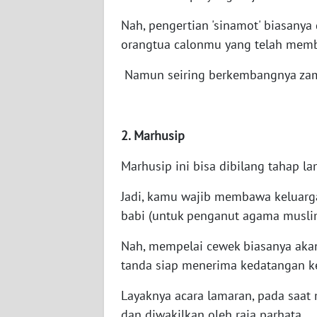
WN
Nah, pengertian 'sinamot' biasanya
BABEL
orangtua calonmu yang telah memb
WN
Namun seiring berkembangnya zama
SUMBAR
WN
2. Marhusip
SUMSEL
Marhusip ini bisa dibilang tahap l
WN
BENGKULU
Jadi, kamu wajib membawa keluarg
babi (untuk penganut agama muslim
WN
LAMPUNG
Nah, mempelai cewek biasanya akan
tanda siap menerima kedatangan k
WN
JATENG
Layaknya acara lamaran, pada saat
dan diwakilkan oleh raja parhata.