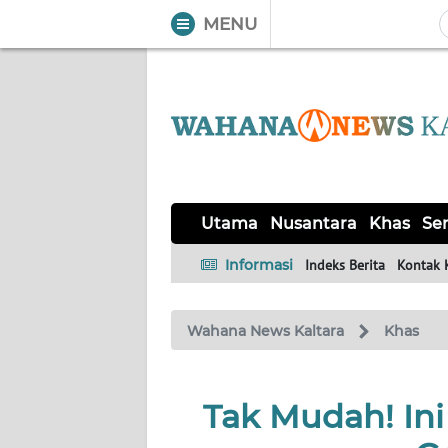
MENU
WAHANA
Tutup
TV
UTAMA
NUSANTARA
Utama
Nusantara
Khas
Ser
KHAS
Informasi
Indeks Berita
Kontak 
SERBA-
Wahana News Kaltara
Khas
SERBI
OPINI
Tak Mudah! Ini
Informasi