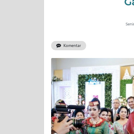
G
INDEKS
BERITA
Seni
KONTAK
KAMI
Komentar
INFO
IKLAN
TENTANG
KAMI
PEDOMAN
MEDIA
SIBER
REDAKSI