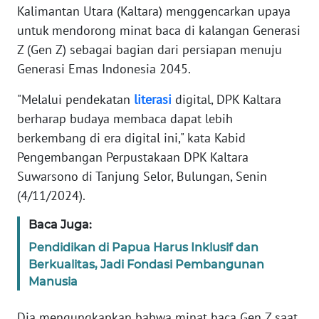
REDAKSI
Kalimantan Utara (Kaltara) menggencarkan upaya
untuk mendorong minat baca di kalangan Generasi
KARIR
Z (Gen Z) sebagai bagian dari persiapan menuju
Generasi Emas Indonesia 2045.
DISCLAIMER
"Melalui pendekatan
literasi
digital, DPK Kaltara
berharap budaya membaca dapat lebih
Wahana
News
berkembang di era digital ini," kata Kabid
Regional
Pengembangan Perpustakaan DPK Kaltara
Suwarsono di Tanjung Selor, Bulungan, Senin
WN
(4/11/2024).
SUMUT
Baca Juga:
WN
Pendidikan di Papua Harus Inklusif dan
JAKARTA
Berkualitas, Jadi Fondasi Pembangunan
Manusia
WN
JABAR
Dia mengungkapkan bahwa minat baca Gen Z saat