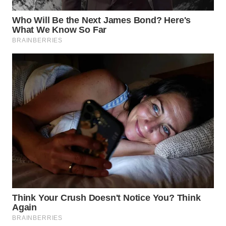
WN
PRIANGAN
TIMUR
WN
SEMARANG
WN
SOLO
WN
BOROBUDUR
WN
MADURA
WN
SURABAYA