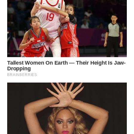
WN
MALUKU
WN
MALUT
WN
DAIRI
WN
DANAU
TOBA
WN
NIAS
WN
LANGKAT