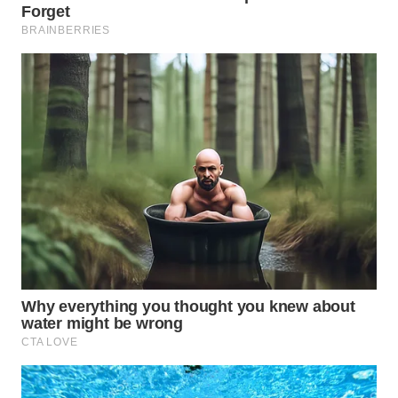
WN
TAPANULI
TENGAH
WN DELI
SERDANG
WN
TEBING
TINGGI
WN
PAKPAK
WN
KARAWANG
WN