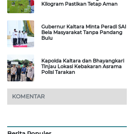
Kilogram Pastikan Tetap Aman
PORTAL
KONSUMEN
Gubernur Kaltara Minta Peradi SAI
Bela Masyarakat Tanpa Pandang
FORWAMKI
Bulu
ALPERKLINAS
Kapolda Kaltara dan Bhayangkari
FORJASIDA
Tinjau Lokasi Kebakaran Asrama
Polisi Tarakan
TAMBANG
NEWS
KOMENTAR
SITUNGIR
NEWS
SIDIKALANG
NEWS
Berita Populer