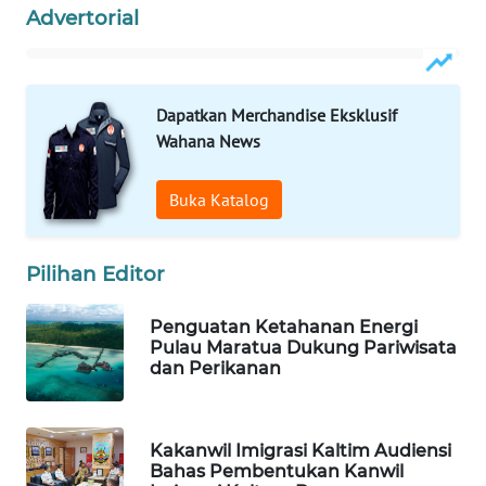
Advertorial
WAHANA
DESA
WISATA
Dapatkan Merchandise Eksklusif
Wahana News
LAPAK
WAHANA
Buka Katalog
Wahana
Network
Pilihan Editor
KONSUMEN
LISTRIK
Penguatan Ketahanan Energi
Pulau Maratua Dukung Pariwisata
dan Perikanan
MASYARAKAT
KELISTRIKAN
Kakanwil Imigrasi Kaltim Audiensi
WALINKI
Bahas Pembentukan Kanwil
ID