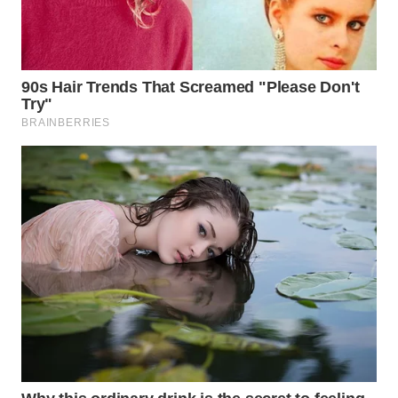
WAHANA
LISTRIK
WAHANA
TRAVEL
WAHANA
TV
WAHANANEWS
ID
WAHANANEWS
CO ID
WAHANANEWS
NET