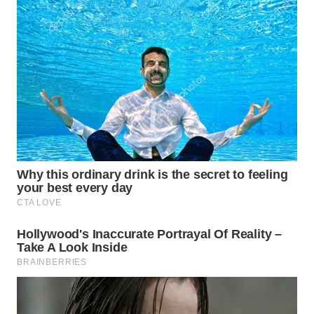
BEKASI
WN
BOGOR
WN
DEPOK
WN
TAPANULI
UTARA
WN
SAMOSIR
WN
PADANG
LAWAS