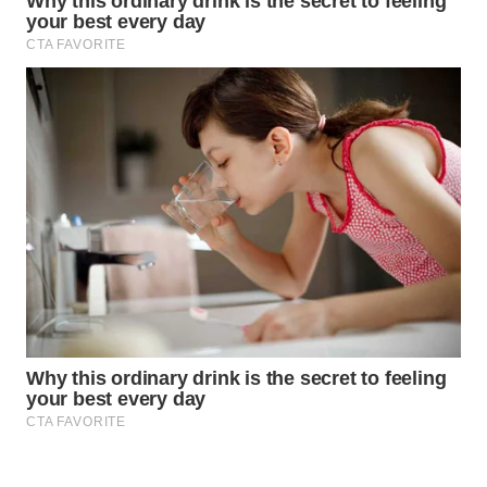
WAHANA
SPORT
WAHANA
UMKM
WAHANA
SELEB
WAHANA
PERSONA
WAHANA
OTOMOTIF
WAHANA
HEALTH