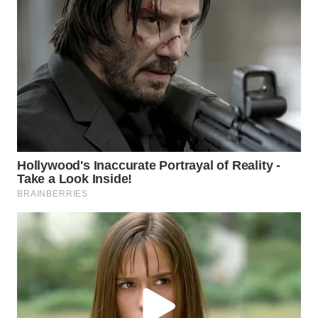
WN
SUMEDANG
WN
CIANJUR
WN
KEPULAUAN
SERIBU
WN
TANGERANG
WN
BINJAI
WN
CIREBON