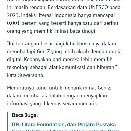
ini masih rendah. Berdasarkan data UNESCO pada
WN
2023, indeks literasi Indonesia hanya mencapai
BANTEN
0,001 persen, yang berarti hanya satu dari seribu
orang yang memiliki minat baca tinggi.
WN
NTT
“Ini tantangan besar bagi kita, khususnya dalam
menghadapi Gen Z yang lebih akrab dengan dunia
WN
digital. Kebanyakan dari mereka lebih memilih
KEPRI
teknologi sebagai alat komunikasi dan hiburan,”
kata Suwarsono.
WN
PAPUA
Menurutnya kunci untuk menarik minat Gen Z
dalam membaca adalah dengan menyajikan
WN
PAPUA
informasi yang dikemas secara menarik.
BARAT
Baca Juga:
WN
ITB, Litara Foundation, dan Pinjam Pustaka
RIAU