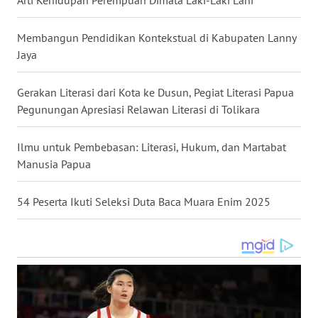
WN
Membangun Pendidikan Kontekstual di Kabupaten Lanny
KALTARA
Jaya
WN
Gerakan Literasi dari Kota ke Dusun, Pegiat Literasi Papua
KALSEL
Pegunungan Apresiasi Relawan Literasi di Tolikara
WN
‎Ilmu untuk Pembebasan: Literasi, Hukum, dan Martabat
KALTIM
Manusia Papua
WN
SULSEL
54 Peserta Ikuti Seleksi Duta Baca Muara Enim 2025
WN
GORONTALO
WN
SULUT