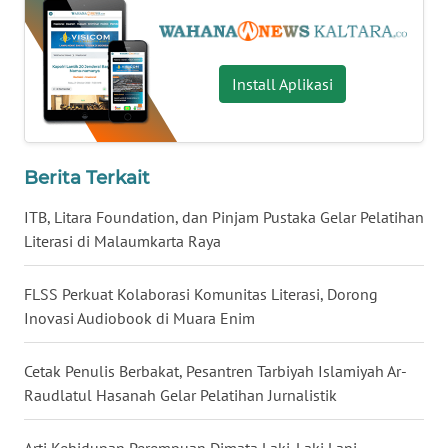
WN
NUSANTARA
Install Aplikasi
WN
JOGJA
Berita Terkait
WN
JATIM
ITB, Litara Foundation, dan Pinjam Pustaka Gelar Pelatihan
Literasi di Malaumkarta Raya
WN
BALI
FLSS Perkuat Kolaborasi Komunitas Literasi, Dorong
Inovasi Audiobook di Muara Enim
WN
KALBAR
Cetak Penulis Berbakat, Pesantren Tarbiyah Islamiyah Ar-
Raudlatul Hasanah Gelar Pelatihan Jurnalistik
WN
KALTENG
Arti Kehidupan Perempuan Dimata Laki-Laki Lani