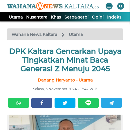
Utama
Nusantara
Khas
Serba-serbi
Opini
Indeks
WAHANA
Tutup
TV
Wahana News Kaltara
Utama
UTAMA
DPK Kaltara Gencarkan Upaya
Tingkatkan Minat Baca
NUSANTARA
Generasi Z Menuju 2045
Danang Haryanto - Utama
KHAS
Selasa, 5 November 2024 - 13:42 WIB
SERBA-
SERBI
OPINI