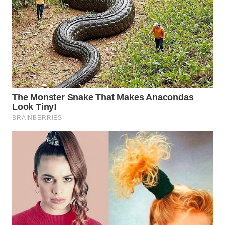
Wahana
Media
Group
WAHANA
NEWS
WAHANA
TANI
WAHANA
ADVOKAT
WAHANA
INFRASTRUKTUR
WAHANA
KONSUMEN