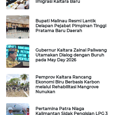
Imigrasi Kaltara Baru
MAWAKA
ID
Bupati Malinau Resmi Lantik
Delapan Pejabat Pimpinan Tinggi
Pratama Baru Daerah
MARTABAT
NET
Gubernur Kaltara Zainal Paliwang
PLN
Utamakan Dialog dengan Buruh
WATCH
pada May Day 2026
MKLI
Pemprov Kaltara Rancang
Ekonomi Biru Berbasis Karbon
LPKKI
melalui Rehabilitasi Mangrove
Nunukan
LKKI
Pertamina Patra Niaga
KOPEKLIN
Kalimantan Sidak Pengisian LPG 3