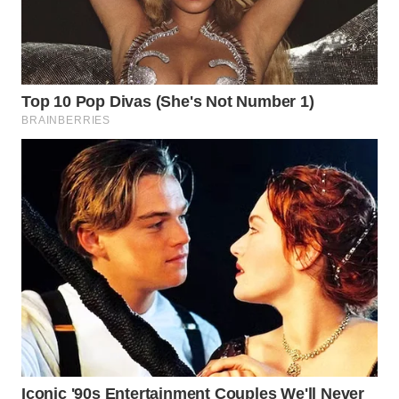
WN
TAPANULI
SELATAN
WN
TANJUNG
LESUNG
WN
KARO
WN
SIMALUNGUN
WN
LABUHANBATU