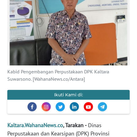
Informasi
INDEKS
BERITA
KONTAK
KAMI
INFO
Kabid Pengembangan Perpustakaan DPK Kaltara
IKLAN
Suwarsono. [WahanaNews.co/Antara]
TENTANG
Ikuti Kami di:
KAMI
PEDOMAN
MEDIA
SIBER
Kaltara.WahanaNews.co
, Tarakan -
Dinas
Perpustakaan dan Kearsipan (DPK) Provinsi