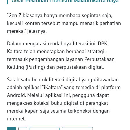
Gelar Pelatihan Literasi di Malaumkarta Raya
“Gen Z biasanya hanya membaca sepintas saja,
WN
SERAMBI
kecuali konten tersebut mampu menarik perhatian
mereka,” jelasnya.
WN
JAMBI
Dalam mengatasi rendahnya literasi ini, DPK
Kaltara telah menerapkan berbagai strategi,
WN
termasuk pengembangan layanan Perpustakaan
SULTRA
Keliling (Pusling) dan perpustakaan digital.
Salah satu bentuk literasi digital yang ditawarkan
WN
NTB
adalah aplikasi “iKaltara” yang tersedia di platform
Android. Melalui aplikasi ini, pengguna dapat
WN
mengakses koleksi buku digital di perangkat
SULTENG
mereka kapan saja selama terkoneksi dengan
internet.
WN
SULBAR