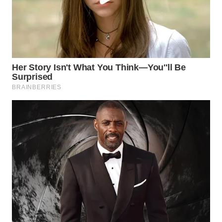
WN
INDRAMAYU
WN
KUNINGAN
WN
MAJALENGKA
WN
SUBANG
WN
SUKABUMI
WN
PURWAKARTA