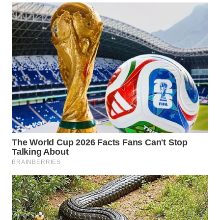
WN
NATUNA
WN
BINTAN
WN
MANDALIKA
WN
LIKUPANG
WN
LABUANBAJO
WN
BORNEO