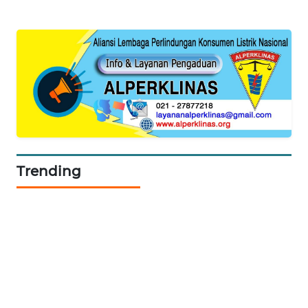
KARING
NEWS
JURNAL
MARITIM
HUMBANG
NEWS
Trending
GARONGGANG
NEWS
FISUELRI
ID
ENERGI
NEWS