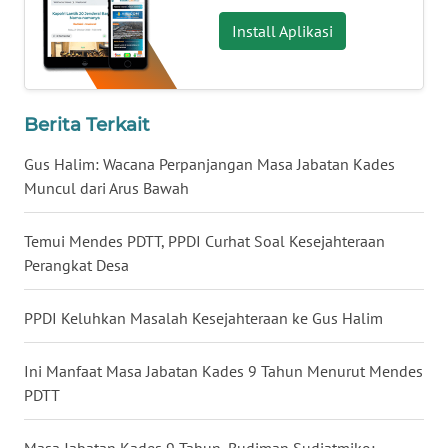
Install Aplikasi
WN
KALTARA
WN
Berita Terkait
KALSEL
Gus Halim: Wacana Perpanjangan Masa Jabatan Kades
Muncul dari Arus Bawah
WN
KALTIM
Temui Mendes PDTT, PPDI Curhat Soal Kesejahteraan
WN
Perangkat Desa
SULSEL
PPDI Keluhkan Masalah Kesejahteraan ke Gus Halim
WN
GORONTALO
Ini Manfaat Masa Jabatan Kades 9 Tahun Menurut Mendes
PDTT
WN
SULUT
Masa Jabatan Kades 9 Tahun, Budiman Sudjatmiko: