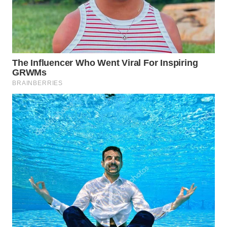
WN
INDRAMAYU
WN
KUNINGAN
WN
MAJALENGKA
WN
SUBANG
WN
SUKABUMI
WN
PURWAKARTA