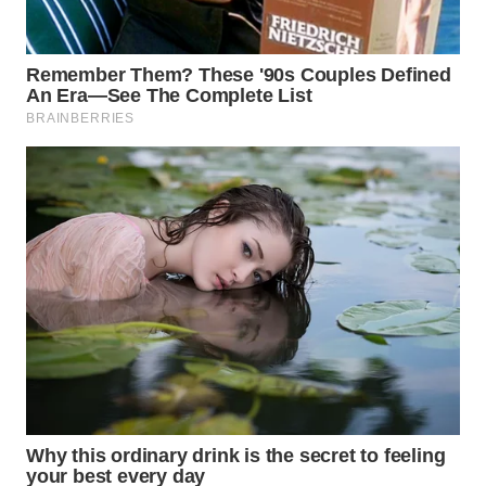
WAHANA
SPORT
WAHANA
UMKM
WAHANA
SELEB
WAHANA
PERSONA
WAHANA
OTOMOTIF
WAHANA
HEALTH