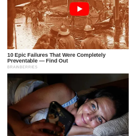
Wahana
Media
Group
WAHANA
NEWS
WAHANA
TANI
WAHANA
ADVOKAT
WAHANA
INFRASTRUKTUR
WAHANA
KONSUMEN