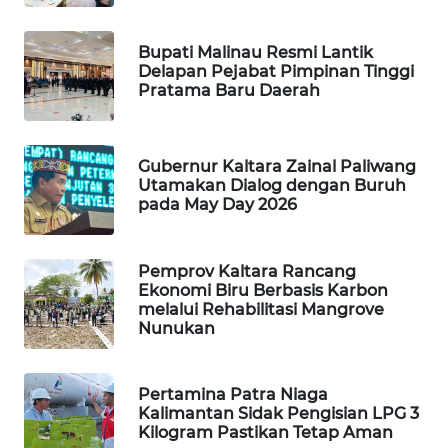
PORTAL
Bupati Malinau Resmi Lantik
KONSUMEN
Delapan Pejabat Pimpinan Tinggi
Pratama Baru Daerah
FORWAMKI
ALPERKLINAS
Gubernur Kaltara Zainal Paliwang
Utamakan Dialog dengan Buruh
pada May Day 2026
FORJASIDA
Pemprov Kaltara Rancang
TAMBANG
Ekonomi Biru Berbasis Karbon
NEWS
melalui Rehabilitasi Mangrove
Nunukan
SITUNGIR
NEWS
Pertamina Patra Niaga
Kalimantan Sidak Pengisian LPG 3
SIDIKALANG
Kilogram Pastikan Tetap Aman
NEWS