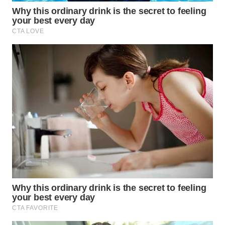
WN
PRIANGAN
TIMUR
WN
SEMARANG
WN
SOLO
WN
BOROBUDUR
WN
MADURA
WN
SURABAYA