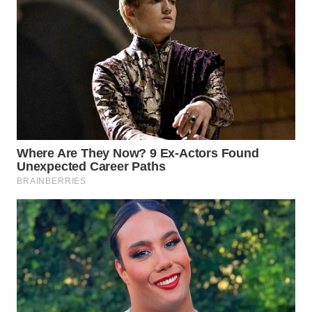
WN
SUMEDANG
WN
CIANJUR
WN
KEPULAUAN
SERIBU
WN
TANGERANG
WN
BINJAI
WN
CIREBON