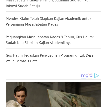
Jokowi Sudah Setuju
WN
MALUKU
Mendes Klaim Telah Siapkan Kajian Akademik untuk
Perpanjang Masa Jabatan Kades
WN
MALUT
Perjuangkan Masa Jabatan Kades 9 Tahun, Gus Halim:
Sudah Kita Siapkan Kajian Akademiknya
WN
DAIRI
Gus Halim Tegaskan Penyusunan Program untuk Desa
Wajib Berbasis Data
WN
DANAU
TOBA
WN
NIAS
WN
LANGKAT