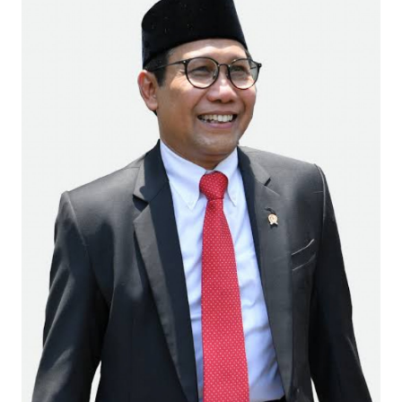
Informasi
INDEKS
BERITA
KONTAK
KAMI
INFO
IKLAN
TENTANG
KAMI
PEDOMAN
MEDIA
SIBER