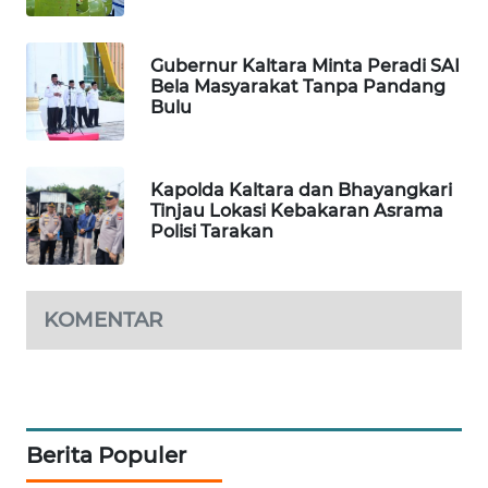
SIBARAGAS
Gubernur Kaltara Minta Peradi SAI
NEWS
Bela Masyarakat Tanpa Pandang
Bulu
METRO
SIANTAR
NEWS
Kapolda Kaltara dan Bhayangkari
Tinjau Lokasi Kebakaran Asrama
Polisi Tarakan
METRO
MEDAN
NEWS
KOMENTAR
METRO
JAKARTA
NEWS
KRT
Berita Populer
NEWS