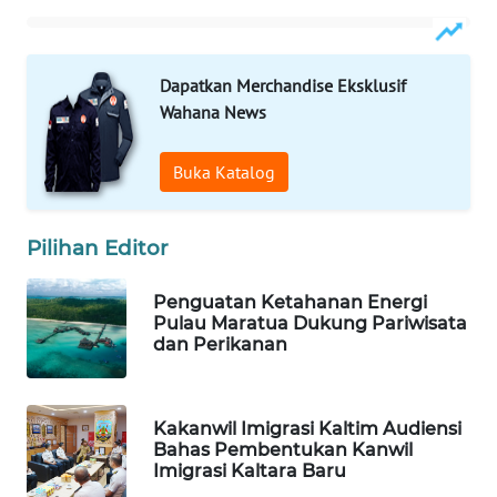
MAWAKA
ID
Dapatkan Merchandise Eksklusif
Wahana News
MARTABAT
NET
Buka Katalog
PLN
Pilihan Editor
WATCH
Penguatan Ketahanan Energi
MKLI
Pulau Maratua Dukung Pariwisata
dan Perikanan
LPKKI
LKKI
Kakanwil Imigrasi Kaltim Audiensi
Bahas Pembentukan Kanwil
Imigrasi Kaltara Baru
KOPEKLIN