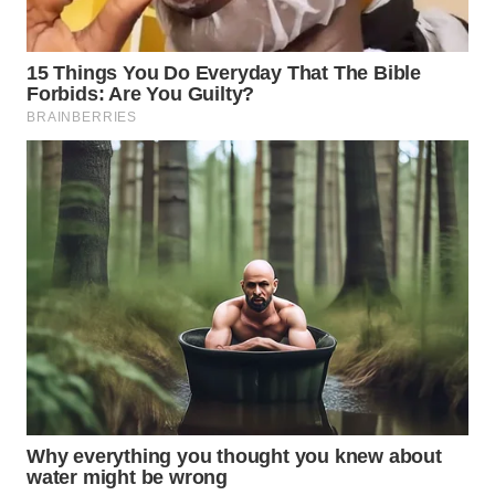
WN
TAPANULI
TENGAH
WN DELI
SERDANG
WN
TEBING
TINGGI
WN
PAKPAK
WN
KARAWANG
WN