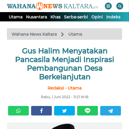
Utama
Nusantara
Khas
Serba-serbi
Opini
Indeks
WAHANA
Tutup
TV
Wahana News Kaltara
Utama
UTAMA
Gus Halim Menyatakan
Pancasila Menjadi Inspirasi
NUSANTARA
Pembangunan Desa
Berkelanjutan
KHAS
Redaksi - Utama
Rabu, 1 Juni 2022 - 11:21 WIB
SERBA-
SERBI
OPINI