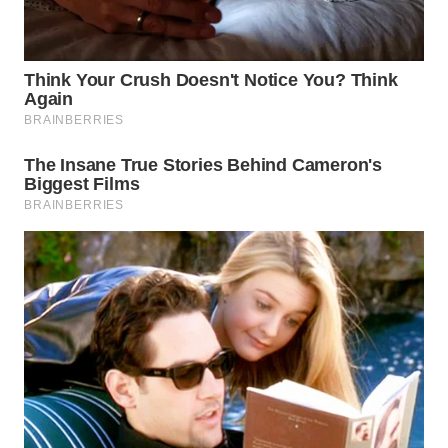
WAHANA
LISTRIK
WAHANA
TRAVEL
WAHANA
TV
WAHANANEWS
ID
WAHANANEWS
CO ID
WAHANANEWS
NET