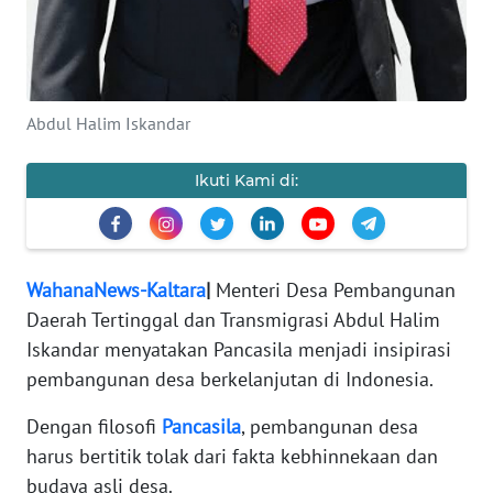
REDAKSI
KARIR
Abdul Halim Iskandar
DISCLAIMER
Ikuti Kami di:
Wahana
News
Regional
WN
WahanaNews-Kaltara
|
Menteri Desa Pembangunan
SUMUT
Daerah Tertinggal dan Transmigrasi Abdul Halim
Iskandar menyatakan Pancasila menjadi insipirasi
WN
pembangunan desa berkelanjutan di Indonesia.
JAKARTA
Dengan filosofi
Pancasila
, pembangunan desa
WN
harus bertitik tolak dari fakta kebhinnekaan dan
JABAR
budaya asli desa.