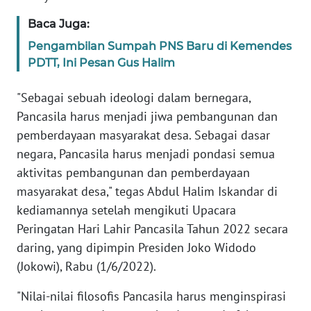
Baca Juga:
WN
BANTEN
Pengambilan Sumpah PNS Baru di Kemendes
PDTT, Ini Pesan Gus Halim
WN
NTT
"Sebagai sebuah ideologi dalam bernegara,
Pancasila harus menjadi jiwa pembangunan dan
WN
pemberdayaan masyarakat desa. Sebagai dasar
KEPRI
negara, Pancasila harus menjadi pondasi semua
aktivitas pembangunan dan pemberdayaan
WN
masyarakat desa," tegas Abdul Halim Iskandar di
PAPUA
kediamannya setelah mengikuti Upacara
Peringatan Hari Lahir Pancasila Tahun 2022 secara
WN
PAPUA
daring, yang dipimpin Presiden Joko Widodo
BARAT
(Jokowi), Rabu (1/6/2022).
"Nilai-nilai filosofis Pancasila harus menginspirasi
WN
RIAU