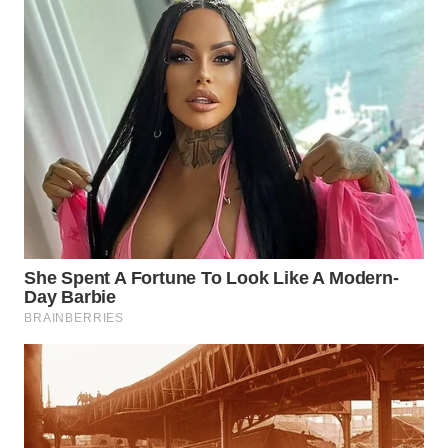
WN
NATUNA
WN
BINTAN
WN
MANDALIKA
WN
LIKUPANG
WN
LABUANBAJO
WN
BORNEO