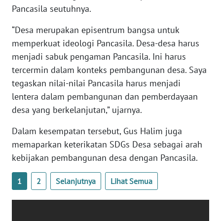
Pancasila seutuhnya.
WN
“Desa merupakan episentrum bangsa untuk
BABEL
memperkuat ideologi Pancasila. Desa-desa harus
menjadi sabuk pengaman Pancasila. Ini harus
WN
tercermin dalam konteks pembangunan desa. Saya
SUMBAR
tegaskan nilai-nilai Pancasila harus menjadi
lentera dalam pembangunan dan pemberdayaan
WN
SUMSEL
desa yang berkelanjutan,” ujarnya.
Dalam kesempatan tersebut, Gus Halim juga
WN
memaparkan keterikatan SDGs Desa sebagai arah
BENGKULU
kebijakan pembangunan desa dengan Pancasila.
WN
LAMPUNG
1
2
Selanjutnya
Lihat Semua
WN
JATENG