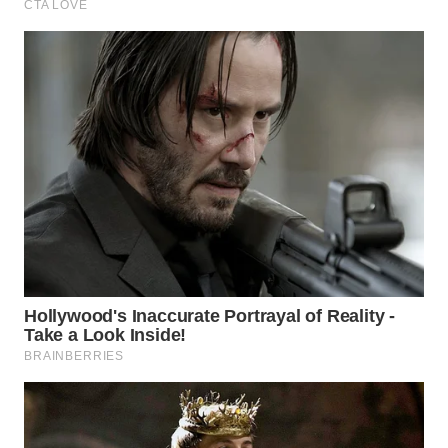
BEKASI
WN
BOGOR
WN
DEPOK
WN
TAPANULI
UTARA
WN
SAMOSIR
WN
PADANG
LAWAS