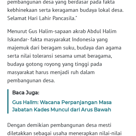
pembangunan desa yang berdasar pada fakta
kebhinekaan serta keragaman budaya lokal desa.
WN
Selamat Hari Lahir Pancasila."
SERAMBI
Menurut Gus Halim-sapaan akrab Abdul Halim
WN
Iskandar- fakta masyarakat Indonesia yang
JAMBI
majemuk dari beragam suku, budaya dan agama
serta nilai toleransi sesama umat beragama,
WN
budaya gotong royong yang tinggi pada
SULTRA
masyarakat harus menjadi ruh dalam
pembangunan desa.
WN
NTB
Baca Juga:
Gus Halim: Wacana Perpanjangan Masa
WN
Jabatan Kades Muncul dari Arus Bawah
SULTENG
Dengan demikian pembangunan desa mesti
WN
diletakkan sebagai usaha menerapkan nilai-nilai
SULBAR