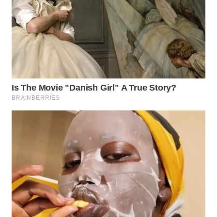
WN
TAPANULI
SELATAN
WN
TANJUNG
LESUNG
WN
KARO
WN
SIMALUNGUN
WN
LABUHANBATU