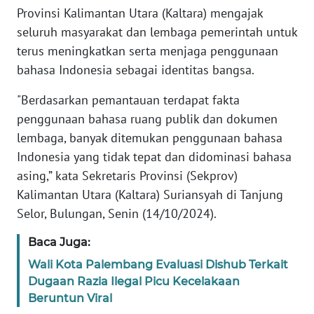
REDAKSI
Provinsi Kalimantan Utara (Kaltara) mengajak
seluruh masyarakat dan lembaga pemerintah untuk
KARIR
terus meningkatkan serta menjaga penggunaan
bahasa Indonesia sebagai identitas bangsa.
DISCLAIMER
"Berdasarkan pemantauan terdapat fakta
penggunaan bahasa ruang publik dan dokumen
Wahana
News
lembaga, banyak ditemukan penggunaan bahasa
Regional
Indonesia yang tidak tepat dan didominasi bahasa
asing,” kata Sekretaris Provinsi (Sekprov)
WN
Kalimantan Utara (Kaltara) Suriansyah di Tanjung
SUMUT
Selor, Bulungan, Senin (14/10/2024).
WN
Baca Juga:
JAKARTA
Wali Kota Palembang Evaluasi Dishub Terkait
Dugaan Razia Ilegal Picu Kecelakaan
WN
Beruntun Viral
JABAR