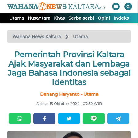
Utama
Nusantara
Khas
Serba-serbi
Opini
Indeks
WAHANA
Tutup
TV
Wahana News Kaltara
Utama
UTAMA
Pemerintah Provinsi Kaltara
Ajak Masyarakat dan Lembaga
NUSANTARA
Jaga Bahasa Indonesia sebagai
Identitas
KHAS
Danang Haryanto - Utama
Selasa, 15 Oktober 2024 - 07:59 WIB
SERBA-
SERBI
OPINI