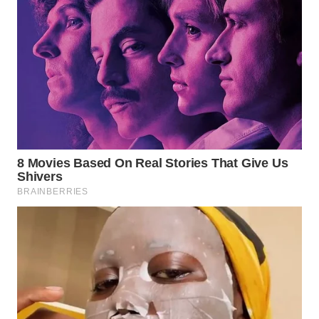
WAHANA
LISTRIK
WAHANA
TRAVEL
WAHANA
TV
WAHANANEWS
ID
WAHANANEWS
CO ID
WAHANANEWS
NET