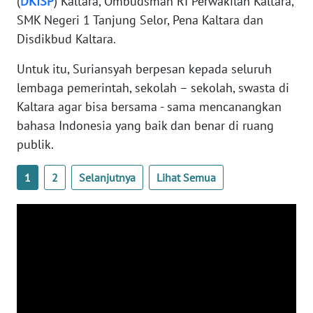
(
DKISP
) Kaltara, Ombudsman RI Perwakilan Kaltara,
SMK Negeri 1 Tanjung Selor, Pena Kaltara dan
WN
Disdikbud Kaltara.
BABEL
Untuk itu, Suriansyah berpesan kepada seluruh
WN
lembaga pemerintah, sekolah – sekolah, swasta di
SUMBAR
Kaltara agar bisa bersama - sama mencanangkan
bahasa Indonesia yang baik dan benar di ruang
WN
publik.
SUMSEL
1
2
Selanjutnya
Lihat Semua
WN
BENGKULU
WN
LAMPUNG
WN
JATENG