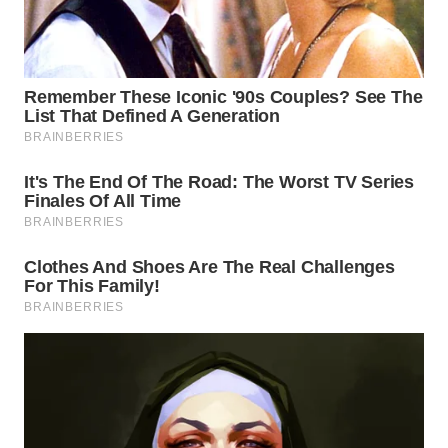
WN
INDRAMAYU
WN
KUNINGAN
WN
MAJALENGKA
WN
SUBANG
WN
SUKABUMI
WN
PURWAKARTA