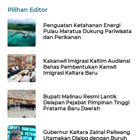
Pilihan Editor
WAHANA
DESA
Penguatan Ketahanan Energi
WISATA
Pulau Maratua Dukung Pariwisata
dan Perikanan
LAPAK
WAHANA
Kakanwil Imigrasi Kaltim Audiensi
Wahana
Bahas Pembentukan Kanwil
Network
Imigrasi Kaltara Baru
KONSUMEN
LISTRIK
Bupati Malinau Resmi Lantik
Delapan Pejabat Pimpinan Tinggi
Pratama Baru Daerah
MASYARAKAT
KELISTRIKAN
Gubernur Kaltara Zainal Paliwang
WALINKI
Utamakan Dialog dengan Buruh
ID