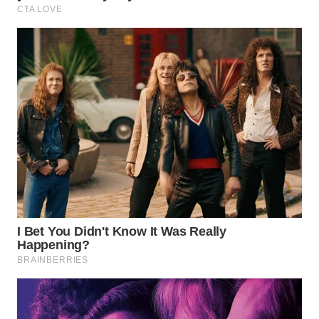
Wahana
Media
Group
WAHANA
NEWS
WAHANA
TANI
WAHANA
ADVOKAT
WAHANA
INFRASTRUKTUR
WAHANA
KONSUMEN