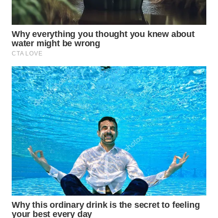
WN
NATUNA
WN
BINTAN
WN
MANDALIKA
WN
LIKUPANG
WN
LABUANBAJO
WN
BORNEO