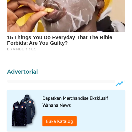
WAHANA
SPORT
WAHANA
UMKM
WAHANA
SELEB
Advertorial
WAHANA
PERSONA
Dapatkan Merchandise Eksklusif
WAHANA
Wahana News
OTOMOTIF
Buka Katalog
WAHANA
HEALTH