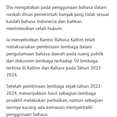
Dia mengatakan pada penggunaan bahasa dalam
WN
naskah dinas pemerintah banyak yang tidak sesuai
BANTEN
kaidah bahasa Indonesia dan bahkan
menimbulkan celah hukum.
WN
NTT
Ia menyebutkan Kantor Bahasa Kaltim telah
melaksanakan pembinaan lembaga dalam
WN
pengutamaan bahasa daerah pada ruang publik
KEPRI
dan dokumen lembaga terhadap 50 lembaga
WN
terbina di Kaltim dan Kaltara pada Tahun 2022-
PAPUA
2024.
Setelah pembinaan lembaga sejak tahun 2022-
WN
PAPUA
2024, menunjukkan hasil sebagian lembaga
BARAT
proaktif melakukan perbaikan, namun sebagian
lainnya kurang ada kemauan memperbaiki
WN
penggunaan bahasa.
RIAU