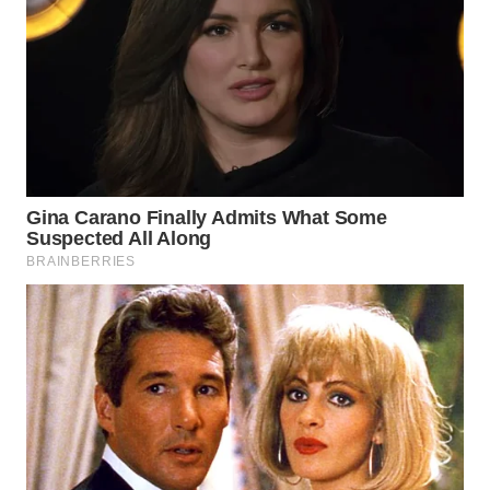
WN
SUMEDANG
WN
CIANJUR
WN
KEPULAUAN
SERIBU
WN
TANGERANG
WN
BINJAI
WN
CIREBON