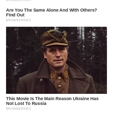
WN
TAPANULI
TENGAH
WN DELI
SERDANG
WN
TEBING
TINGGI
WN
PAKPAK
WN
KARAWANG
WN