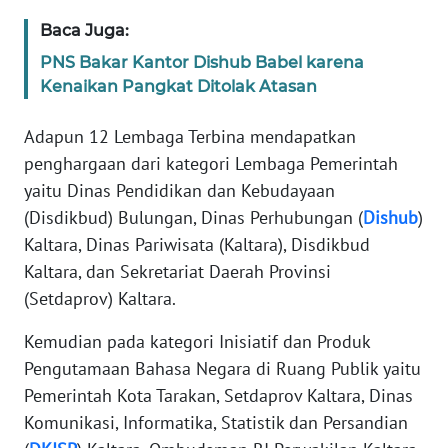
Baca Juga:
WN
PNS Bakar Kantor Dishub Babel karena
SERAMBI
Kenaikan Pangkat Ditolak Atasan
WN
Adapun 12 Lembaga Terbina mendapatkan
JAMBI
penghargaan dari kategori Lembaga Pemerintah
yaitu Dinas Pendidikan dan Kebudayaan
WN
(Disdikbud) Bulungan, Dinas Perhubungan (
Dishub
)
SULTRA
Kaltara, Dinas Pariwisata (Kaltara), Disdikbud
Kaltara, dan Sekretariat Daerah Provinsi
WN
NTB
(Setdaprov) Kaltara.
Kemudian pada kategori Inisiatif dan Produk
WN
Pengutamaan Bahasa Negara di Ruang Publik yaitu
SULTENG
Pemerintah Kota Tarakan, Setdaprov Kaltara, Dinas
Komunikasi, Informatika, Statistik dan Persandian
WN
SULBAR