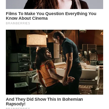
WN
TAPANULI
SELATAN
WN
TANJUNG
LESUNG
WN
KARO
WN
SIMALUNGUN
WN
LABUHANBATU