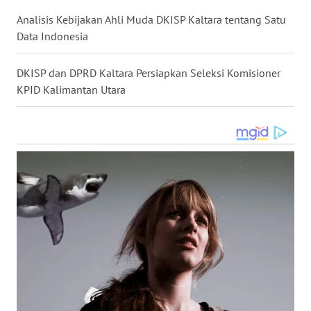
Analisis Kebijakan Ahli Muda DKISP Kaltara tentang Satu
WN
Data Indonesia
MALUKU
DKISP dan DPRD Kaltara Persiapkan Seleksi Komisioner
WN
KPID Kalimantan Utara
MALUT
WN
DAIRI
WN
DANAU
TOBA
WN
NIAS
WN
LANGKAT