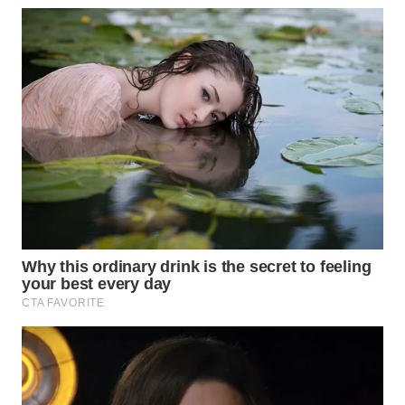
BEKASI
WN
BOGOR
WN
DEPOK
WN
TAPANULI
UTARA
WN
SAMOSIR
WN
PADANG
LAWAS