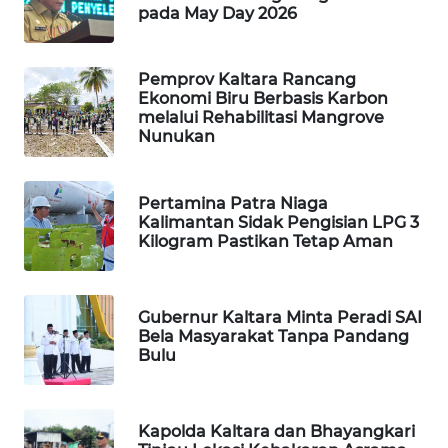
pada May Day 2026
MAWAKA
ID
Pemprov Kaltara Rancang
Ekonomi Biru Berbasis Karbon
melalui Rehabilitasi Mangrove
MARTABAT
Nunukan
NET
PLN
Pertamina Patra Niaga
WATCH
Kalimantan Sidak Pengisian LPG 3
Kilogram Pastikan Tetap Aman
MKLI
Gubernur Kaltara Minta Peradi SAI
LPKKI
Bela Masyarakat Tanpa Pandang
Bulu
LKKI
Kapolda Kaltara dan Bhayangkari
KOPEKLIN