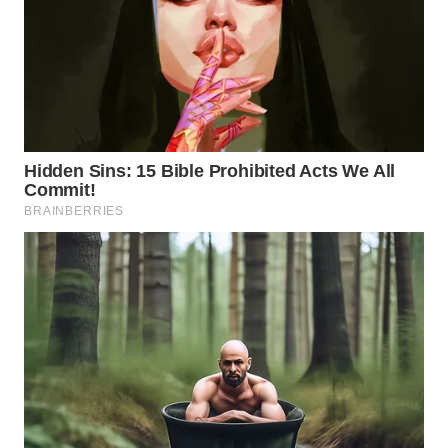
WN
PRIANGAN
TIMUR
WN
SEMARANG
WN
SOLO
WN
BOROBUDUR
WN
MADURA
WN
SURABAYA