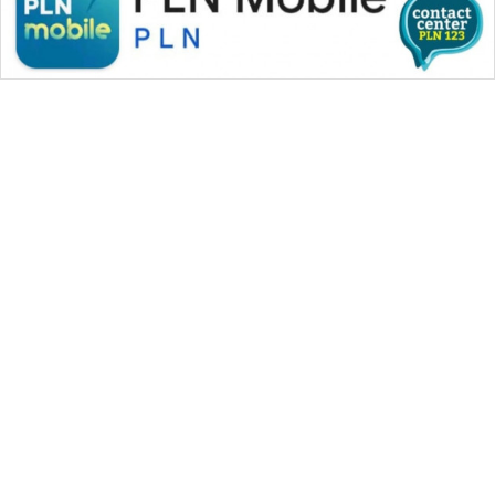
WAHANA MEDIA GROUP
|
|
|
WAHANA NEWS co
WAHANA TANI
WAHANA ADVOKAT
|
|
WAHANA INFRASTRUKTUR
WAHANA KONSUMEN
|
|
|
WAHANA LISTRIK
WAHANA TRAVEL
WAHANA TV
|
|
|
WAHANANEWS id
WAHANANEWS CO ID
WAHANANEWS NET
|
|
|
WAHANA SPORT ID
Wahana UMKM
Wahana Seleb
|
|
|
Wahana Persona
Wahana Otomotif
Wahana Health