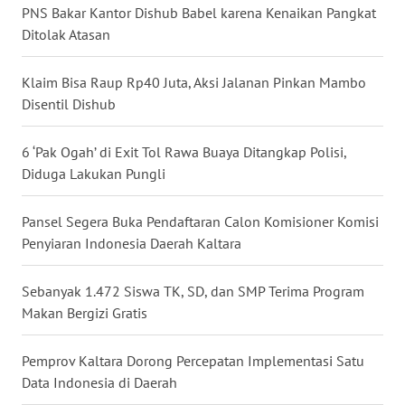
PNS Bakar Kantor Dishub Babel karena Kenaikan Pangkat
Ditolak Atasan
WN
KALTARA
Klaim Bisa Raup Rp40 Juta, Aksi Jalanan Pinkan Mambo
WN
Disentil Dishub
KALSEL
6 ‘Pak Ogah’ di Exit Tol Rawa Buaya Ditangkap Polisi,
WN
Diduga Lakukan Pungli
KALTIM
Pansel Segera Buka Pendaftaran Calon Komisioner Komisi
WN
Penyiaran Indonesia Daerah Kaltara
SULSEL
Sebanyak 1.472 Siswa TK, SD, dan SMP Terima Program
WN
Makan Bergizi Gratis
GORONTALO
Pemprov Kaltara Dorong Percepatan Implementasi Satu
WN
Data Indonesia di Daerah
SULUT