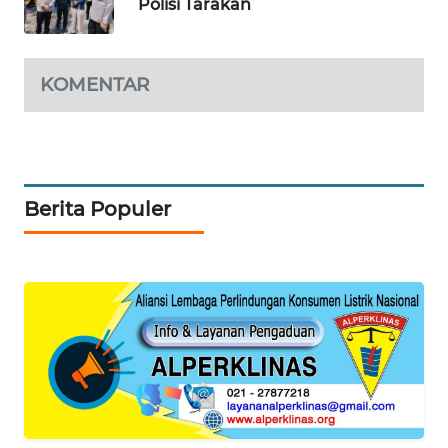
Polisi Tarakan
KARING
NEWS
KOMENTAR
JURNAL
MARITIM
HUMBANG
NEWS
Berita Populer
GARONGGANG
NEWS
FISUELRI
ID
ENERGI
NEWS