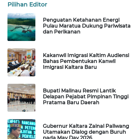
Pilihan Editor
PORTAL
KONSUMEN
Penguatan Ketahanan Energi
Pulau Maratua Dukung Pariwisata
dan Perikanan
FORWAMKI
ALPERKLINAS
Kakanwil Imigrasi Kaltim Audiensi
Bahas Pembentukan Kanwil
Imigrasi Kaltara Baru
FORJASIDA
TAMBANG
Bupati Malinau Resmi Lantik
NEWS
Delapan Pejabat Pimpinan Tinggi
Pratama Baru Daerah
SITUNGIR
NEWS
Gubernur Kaltara Zainal Paliwang
SIDIKALANG
Utamakan Dialog dengan Buruh
NEWS
pada May Day 2026