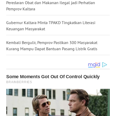
Peredaran Obat dan Makanan Ilegal jadi Perhatian
WN
Pemprov Kaltara
TAPANULI
TENGAH
Gubernur Kaltara Minta TPAKD Tingkatkan Literasi
Keuangan Masyarakat
WN DELI
SERDANG
Kembali Bergulir, Pemprov Pastikan 300 Masyarakat
WN
Kurang Mampu Dapat Bantuan Pasang Listrik Gratis
TEBING
TINGGI
WN
PAKPAK
WN
KARAWANG
WN