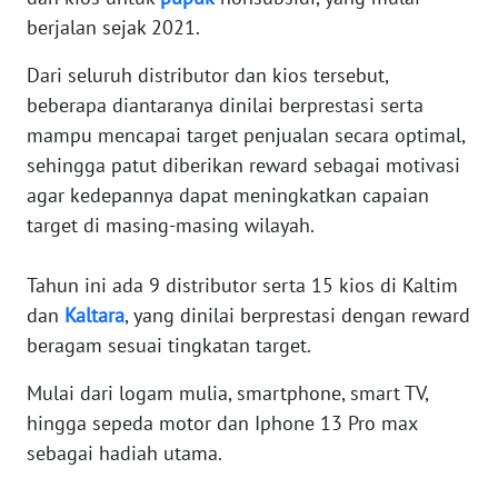
berjalan sejak 2021.
WN
BANTEN
Dari seluruh distributor dan kios tersebut,
beberapa diantaranya dinilai berprestasi serta
WN
mampu mencapai target penjualan secara optimal,
NTT
sehingga patut diberikan reward sebagai motivasi
agar kedepannya dapat meningkatkan capaian
WN
target di masing-masing wilayah.
KEPRI
Tahun ini ada 9 distributor serta 15 kios di Kaltim
WN
PAPUA
dan
Kaltara
, yang dinilai berprestasi dengan reward
beragam sesuai tingkatan target.
WN
PAPUA
Mulai dari logam mulia, smartphone, smart TV,
BARAT
hingga sepeda motor dan Iphone 13 Pro max
sebagai hadiah utama.
WN
RIAU