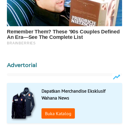
MAWAKA
ID
MARTABAT
NET
PLN
WATCH
Advertorial
MKLI
Dapatkan Merchandise Eksklusif
LPKKI
Wahana News
LKKI
Buka Katalog
KOPEKLIN