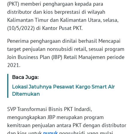
(PKT) memberi penghargaan kepada para
REDAKSI
distributor dan kios berprestasi di wilayah
Kalimantan Timur dan Kalimantan Utara, selasa,
KARIR
(10/5/2022) di Kantor Pusat PKT.
DISCLAIMER
Penerima penghargaan dinilai berhasil Mencapai
target penjualan nonsubsidi retail, sesuai program
Wahana
News
Join Business Plan (JBP) Retail Manajemen periode
Regional
2021.
Baca Juga:
WN
SUMUT
Lokasi Jatuhnya Pesawat Kargo Smart Air
Ditemukan
WN
JAKARTA
SVP Transformasi Bisnis PKT Indardi,
mengungkapkan JBP merupakan program
WN
kemitraan penjualan antara PKT dengan distributor
JABAR
dan kios untuk
pupuk
nonsubsidi, yang mulai