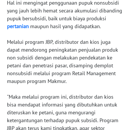
Hal ini mengingat penggunaan pupuk nonsubsidi
yang jauh lebih hemat secara akumulasi dibanding
WN
pupuk bersubsidi, baik untuk biaya produksi
BABEL
pertanian
maupun hasil yang didapatkan.
WN
SUMBAR
Melalui program JBP, distributor dan kios juga
dapat mendorong peningkatan penjualan produk
WN
non subsidi dengan melakukan pendekatan ke
SUMSEL
petani dan penetrasi pasar, disamping demplot
nonsubsidi melalui program Retail Management
WN
maupun program Makmur.
BENGKULU
"Maka melalui program ini, distributor dan kios
WN
bisa mendapat informasi yang dibutuhkan untuk
LAMPUNG
diteruskan ke petani, guna mengurangi
ketergantungan terhadap pupuk subsidi. Program
WN
JATENG
JBP akan terus kami tingkatkan, agar sektor