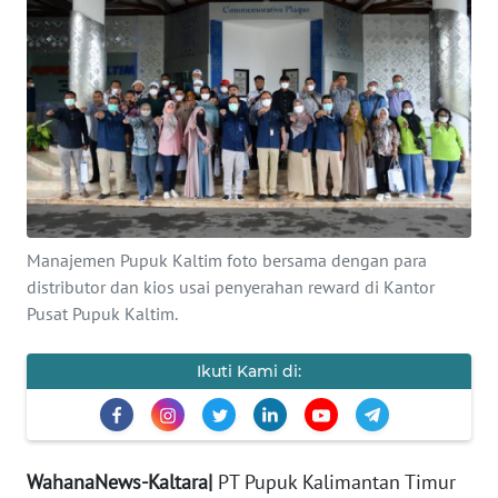
Informasi
INDEKS
BERITA
KONTAK
KAMI
INFO
Manajemen Pupuk Kaltim foto bersama dengan para
IKLAN
distributor dan kios usai penyerahan reward di Kantor
Pusat Pupuk Kaltim.
TENTANG
KAMI
Ikuti Kami di:
PEDOMAN
MEDIA
SIBER
WahanaNews-Kaltara|
PT Pupuk Kalimantan Timur