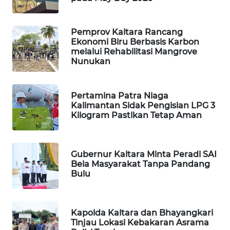
SIBARAGAS
Pemprov Kaltara Rancang
NEWS
Ekonomi Biru Berbasis Karbon
melalui Rehabilitasi Mangrove
METRO
Nunukan
SIANTAR
NEWS
Pertamina Patra Niaga
Kalimantan Sidak Pengisian LPG 3
METRO
Kilogram Pastikan Tetap Aman
MEDAN
NEWS
Gubernur Kaltara Minta Peradi SAI
METRO
Bela Masyarakat Tanpa Pandang
JAKARTA
Bulu
NEWS
KRT
Kapolda Kaltara dan Bhayangkari
NEWS
Tinjau Lokasi Kebakaran Asrama