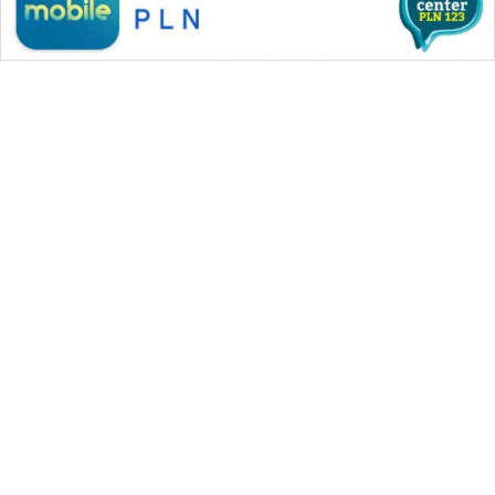
WAHANA MEDIA GROUP
|
|
|
WAHANA NEWS co
WAHANA TANI
WAHANA ADVOKAT
|
|
WAHANA INFRASTRUKTUR
WAHANA KONSUMEN
|
|
|
WAHANA LISTRIK
WAHANA TRAVEL
WAHANA TV
|
|
|
WAHANANEWS id
WAHANANEWS CO ID
WAHANANEWS NET
|
|
|
WAHANA SPORT ID
Wahana UMKM
Wahana Seleb
|
|
|
Wahana Persona
Wahana Otomotif
Wahana Health