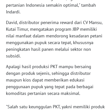
pertanian Indonesia semakin optimal," tambah
WN
Indardi.
NUSANTARA
David, distributor penerima reward dari CV Mansu,
Kutai Timur, mengatakan program JBP memiliki
WN
JOGJA
nilai manfaat dalam mendorong kesadaran petani
menggunakan pupuk secara tepat, khususnya
WN
peningkatan hasil panen melalui sektor non
JATIM
subsidi.
WN
Apalagi hasil produksi PKT mampu bersaing
BALI
dengan produk sejenis, sehingga distributor
maupun kios dapat memberikan edukasi
WN
penggunaan pupuk yang tepat pada berbagai
KALBAR
komoditas pertanian secara maksimal.
WN
"Salah satu keunggulan PKT, yakni memiliki produk
KALTENG