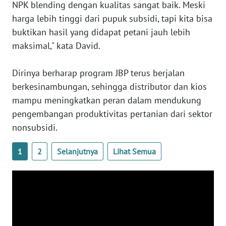
NPK blending dengan kualitas sangat baik. Meski
harga lebih tinggi dari pupuk subsidi, tapi kita bisa
WN
KALTARA
buktikan hasil yang didapat petani jauh lebih
maksimal," kata David.
WN
KALSEL
Dirinya berharap program JBP terus berjalan
berkesinambungan, sehingga distributor dan kios
WN
mampu meningkatkan peran dalam mendukung
KALTIM
pengembangan produktivitas pertanian dari sektor
nonsubsidi.
WN
SULSEL
1
2
Selanjutnya
Lihat Semua
WN
GORONTALO
WN
SULUT