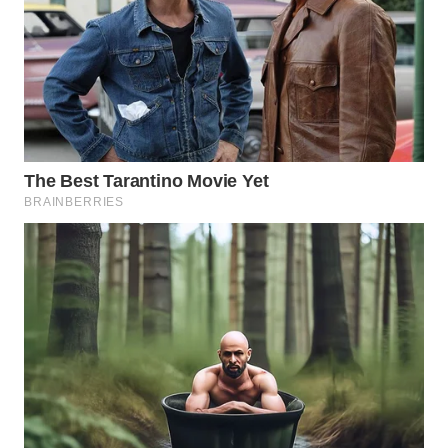
BEKASI
WN
BOGOR
WN
DEPOK
WN
TAPANULI
UTARA
WN
SAMOSIR
WN
PADANG
LAWAS