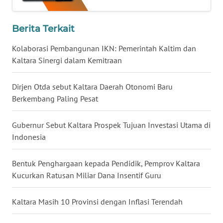
WN
Berita Terkait
TAPANULI
SELATAN
Kolaborasi Pembangunan IKN: Pemerintah Kaltim dan
Kaltara Sinergi dalam Kemitraan
WN
TANJUNG
Dirjen Otda sebut Kaltara Daerah Otonomi Baru
LESUNG
Berkembang Paling Pesat
WN
Gubernur Sebut Kaltara Prospek Tujuan Investasi Utama di
KARO
Indonesia
WN
Bentuk Penghargaan kepada Pendidik, Pemprov Kaltara
SIMALUNGUN
Kucurkan Ratusan Miliar Dana Insentif Guru
WN
Kaltara Masih 10 Provinsi dengan Inflasi Terendah
LABUHANBATU