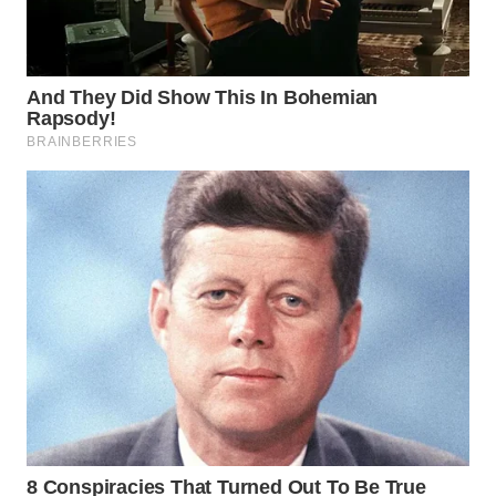
Wahana
Media
Group
WAHANA
NEWS
WAHANA
TANI
WAHANA
ADVOKAT
WAHANA
INFRASTRUKTUR
WAHANA
KONSUMEN