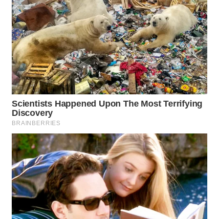
WAHANA
DESA
WISATA
LAPAK
WAHANA
Wahana
Network
KONSUMEN
LISTRIK
MASYARAKAT
KELISTRIKAN
WALINKI
ID