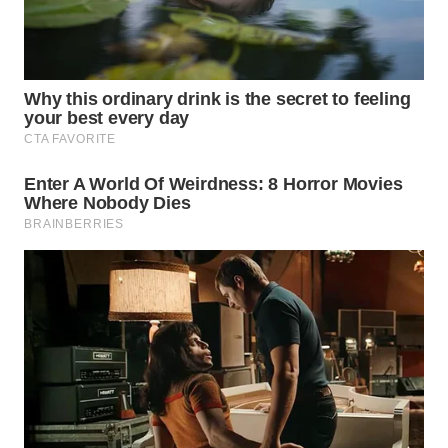
WN
NATUNA
WN
BINTAN
WN
MANDALIKA
WN
LIKUPANG
WN
LABUANBAJO
WN
BORNEO