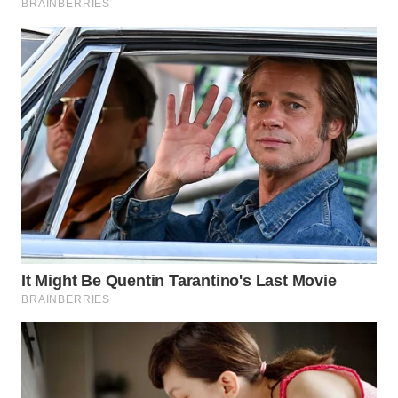
WN
INDRAMAYU
WN
KUNINGAN
WN
MAJALENGKA
WN
SUBANG
WN
SUKABUMI
WN
PURWAKARTA