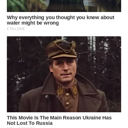
WN
SUMEDANG
WN
CIANJUR
WN
KEPULAUAN
SERIBU
WN
TANGERANG
WN
BINJAI
WN
CIREBON