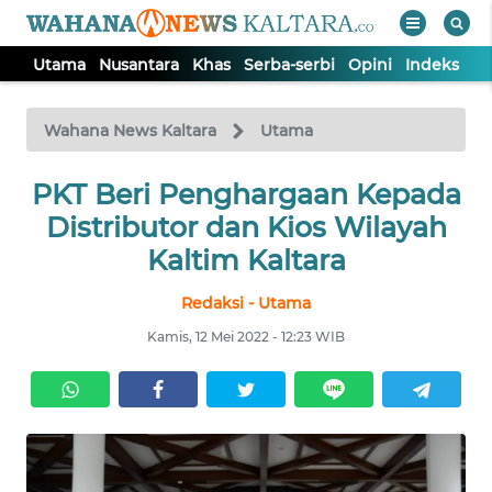
Utama
Nusantara
Khas
Serba-serbi
Opini
Indeks
WAHANA
Tutup
TV
Wahana News Kaltara
Utama
UTAMA
PKT Beri Penghargaan Kepada
Distributor dan Kios Wilayah
NUSANTARA
Kaltim Kaltara
Redaksi - Utama
KHAS
Kamis, 12 Mei 2022 - 12:23 WIB
SERBA-
SERBI
OPINI