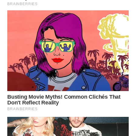
WAHANA
LISTRIK
WAHANA
TRAVEL
WAHANA
TV
WAHANANEWS
ID
WAHANANEWS
CO ID
WAHANANEWS
NET