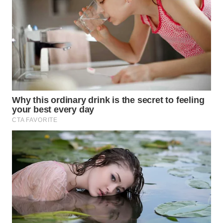
WN
PRIANGAN
TIMUR
WN
SEMARANG
WN
SOLO
WN
BOROBUDUR
WN
MADURA
WN
SURABAYA