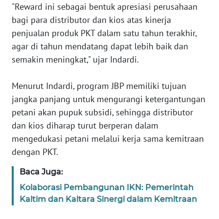
"Reward ini sebagai bentuk apresiasi perusahaan
bagi para distributor dan kios atas kinerja
WN
penjualan produk PKT dalam satu tahun terakhir,
SERAMBI
agar di tahun mendatang dapat lebih baik dan
semakin meningkat," ujar Indardi.
WN
JAMBI
Menurut Indardi, program JBP memiliki tujuan
WN
jangka panjang untuk mengurangi ketergantungan
SULTRA
petani akan pupuk subsidi, sehingga distributor
dan kios diharap turut berperan dalam
WN
mengedukasi petani melalui kerja sama kemitraan
NTB
dengan PKT.
WN
Baca Juga:
SULTENG
Kolaborasi Pembangunan IKN: Pemerintah
Kaltim dan Kaltara Sinergi dalam Kemitraan
WN
SULBAR