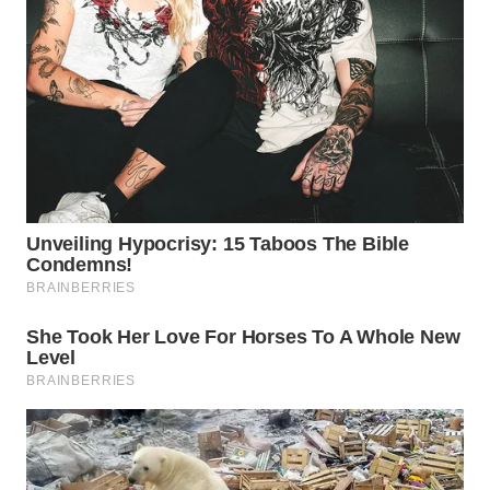
WAHANA
SPORT
WAHANA
UMKM
WAHANA
SELEB
WAHANA
PERSONA
WAHANA
OTOMOTIF
WAHANA
HEALTH