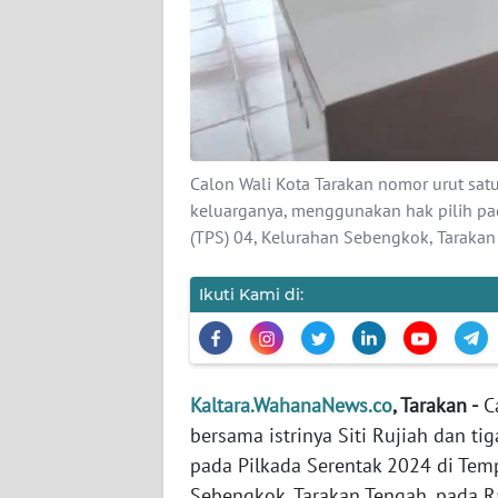
KARIR
DISCLAIMER
Wahana
News
Calon Wali Kota Tarakan nomor urut satu,
Regional
keluarganya, menggunakan hak pilih pa
(TPS) 04, Kelurahan Sebengkok, Taraka
WN
SUMUT
Ikuti Kami di:
WN
JAKARTA
Kaltara.WahanaNews.co
, Tarakan -
Ca
WN
bersama istrinya Siti Rujiah dan t
JABAR
pada Pilkada Serentak 2024 di Tem
Sebengkok, Tarakan Tengah, pada R