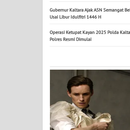
WN
Gubernur Kaltara Ajak ASN Semangat Be
KALTARA
Usai Libur Idulfitri 1446 H
WN
KALSEL
Operasi Ketupat Kayan 2025 Polda Kalt
Polres Resmi Dimulai
WN
KALTIM
WN
SULSEL
WN
GORONTALO
WN
SULUT