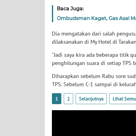
WN
Baca Juga:
SERAMBI
Ombudsman Kaget, Gas Asal Mal
WN
Dia mengatakan dari salah pengus
JAMBI
dilaksanakan di My Hotel di Tarakan
WN
"Jadi saya kira ada beberapa titik
SULTRA
penghitungan suara di setiap TPS bi
WN
Diharapkan sebelum Rabu sore suda
NTB
TPS. Sebelum C-1 sampai di kelura
WN
1
2
Selanjutnya
Lihat Sem
SULTENG
WN
SULBAR