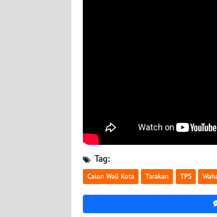
WN
BABEL
WN
SUMBAR
WN
SUMSEL
WN
BENGKULU
WN
Tag:
LAMPUNG
Calon Wali Kota
Tarakan
TPS
Waha
WN
JATENG