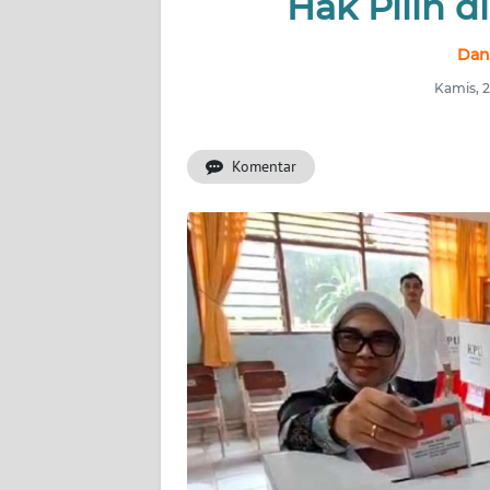
Hak Pilih 
INDEKS
Dan
BERITA
Kamis, 
KONTAK
KAMI
Komentar
INFO
IKLAN
TENTANG
KAMI
PEDOMAN
MEDIA
SIBER
REDAKSI