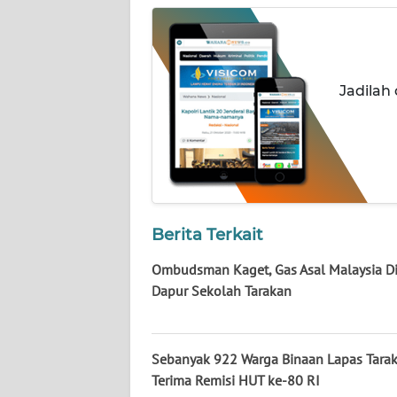
WN
NUSANTARA
WN
Jadilah
JOGJA
WN
JATIM
WN
BALI
Berita Terkait
Ombudsman Kaget, Gas Asal Malaysia Di
WN
Dapur Sekolah Tarakan
KALBAR
WN
Sebanyak 922 Warga Binaan Lapas Tara
KALTENG
Terima Remisi HUT ke-80 RI