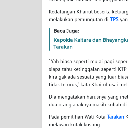
WN
BANTEN
Kedatangan Khairul beserta keluar
melakukan pemungutan di
TPS
yan
WN
NTT
Baca Juga:
Kapolda Kaltara dan Bhayangkar
WN
Tarakan
KEPRI
"Yah biasa seperti mulai pagi sepe
WN
siapa tahu ketinggalan seperti KTP d
PAPUA
kira gak ada sesuatu yang luar bia
tidak terurus," kata Khairul usai 
WN
PAPUA
Dia mengatakan harusnya yang me
BARAT
dua orang anaknya masih kuliah di 
WN
Pada pemilihan Wali Kota
Tarakan
K
RIAU
melawan kotak kosong.