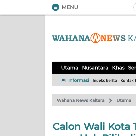
MENU
WAHANA
Tutup
TV
UTAMA
NUSANTARA
Utama
Nusantara
Khas
Ser
KHAS
Informasi
Indeks Berita
Kontak 
SERBA-
Wahana News Kaltara
Utama
SERBI
OPINI
Calon Wali Kota
Informasi