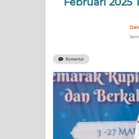
Februari 2025 T
INDEKS
BERITA
Dan
KONTAK
Senin
KAMI
Komentar
INFO
IKLAN
TENTANG
KAMI
PEDOMAN
MEDIA
SIBER
REDAKSI