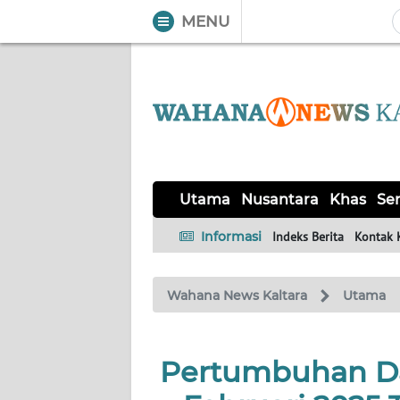
MENU
WAHANA
Tutup
TV
UTAMA
NUSANTARA
Utama
Nusantara
Khas
Ser
KHAS
Informasi
Indeks Berita
Kontak 
SERBA-
Wahana News Kaltara
Utama
SERBI
OPINI
Pertumbuhan Da
Informasi