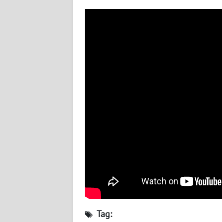
WN
BABEL
WN
SUMBAR
WN
SUMSEL
WN
BENGKULU
WN
LAMPUNG
WN
JATENG
Tag: