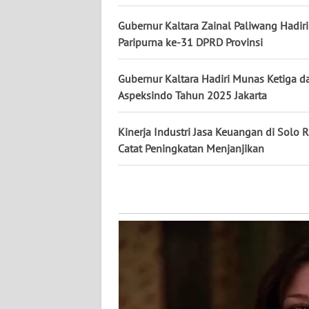
WN
KALTARA
Gubernur Kaltara Zainal Paliwang Hadir
Paripurna ke-31 DPRD Provinsi
WN
KALSEL
Gubernur Kaltara Hadiri Munas Ketiga 
Aspeksindo Tahun 2025 Jakarta
WN
KALTIM
Kinerja Industri Jasa Keuangan di Solo 
Catat Peningkatan Menjanjikan
WN
SULSEL
WN
GORONTALO
WN
SULUT