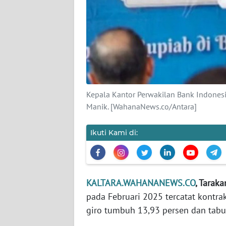
KARIR
DISCLAIMER
Wahana
News
Regional
Kepala Kantor Perwakilan Bank Indonesi
Manik. [WahanaNews.co/Antara]
WN
SUMUT
Ikuti Kami di:
WN
JAKARTA
KALTARA.WAHANANEWS.CO
, Taraka
WN
pada Februari 2025 tercatat kontra
JABAR
giro tumbuh 13,93 persen dan tab