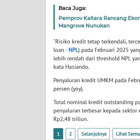
WN
Baca Juga:
SERAMBI
Pemprov Kaltara Rancang Ekonom
Mangrove Nunukan
WN
JAMBI
"Risiko kredit tetap terkendali, te
loan -
NPL
) pada Februari 2025 yang
WN
lebih rendah dari threshold NPL ya
SULTRA
kata Hasiando.
WN
Penyaluran kredit UMKM pada Febru
NTB
persen (yoy).
WN
Total nominal kredit outstanding p
SULTENG
penyaluran terbesar kepada sektor
Rp2,48 triliun.
WN
SULBAR
1
2
Selanjutnya
Lihat Sem