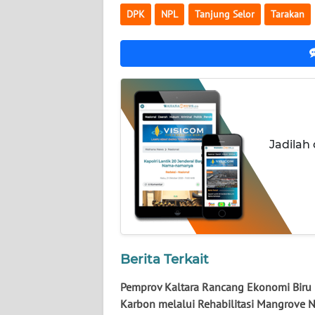
WN
DPK
NPL
Tanjung Selor
Tarakan
NUSANTARA
WN
JOGJA
WN
JATIM
Jadilah
WN
BALI
WN
KALBAR
Berita Terkait
WN
Pemprov Kaltara Rancang Ekonomi Biru 
KALTENG
Karbon melalui Rehabilitasi Mangrove