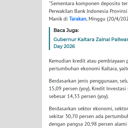
WN
"Sementara komponen deposito terko
BANTEN
Perwakilan Bank Indonesia Provinsi
Manik di
Tarakan
, Minggu (20/4/202
WN
NTT
Baca Juga:
Gubernur Kaltara Zainal Pali
WN
Day 2026
KEPRI
Kemudian kredit atau pembiayaan 
WN
pertumbuhan ekonomi Kaltara, yaitu
PAPUA
Berdasarkan jenis penggunaan, selu
WN
15,09 persen (yoy), Kredit Investas
PAPUA
sebesar 14,33 persen (yoy).
BARAT
Berdasarkan sektor ekonomi, sekto
WN
sekitar 30,70 persen ada pertumbuh
RIAU
dengan pangsa 20,98 persen alami