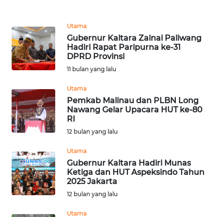
REDAKSI
Utama
KARIR
Gubernur Kaltara Zainal Paliwang
Hadiri Rapat Paripurna ke-31
DPRD Provinsi
DISCLAIMER
11 bulan yang lalu
Wahana
Utama
News
Regional
Pemkab Malinau dan PLBN Long
Nawang Gelar Upacara HUT ke-80
RI
WN
12 bulan yang lalu
SUMUT
Utama
WN
Gubernur Kaltara Hadiri Munas
JAKARTA
Ketiga dan HUT Aspeksindo Tahun
2025 Jakarta
12 bulan yang lalu
WN
JABAR
Utama