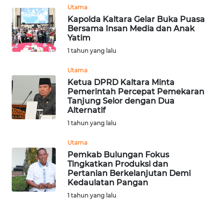
Utama
Kapolda Kaltara Gelar Buka Puasa
WN
Bersama Insan Media dan Anak
NUSANTARA
Yatim
1 tahun yang lalu
WN
JOGJA
Utama
Ketua DPRD Kaltara Minta
Pemerintah Percepat Pemekaran
WN
Tanjung Selor dengan Dua
JATIM
Alternatif
1 tahun yang lalu
WN
BALI
Utama
Pemkab Bulungan Fokus
Tingkatkan Produksi dan
WN
Pertanian Berkelanjutan Demi
KALBAR
Kedaulatan Pangan
1 tahun yang lalu
WN
KALTENG