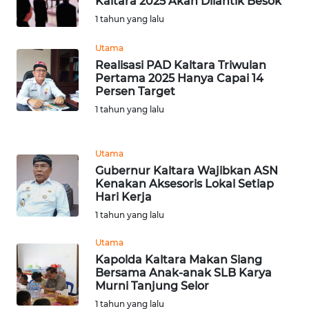
Kaltara 2025 Akan Dilantik Besok
1 tahun yang lalu
WN
Utama
SERAMBI
Realisasi PAD Kaltara Triwulan
Pertama 2025 Hanya Capai 14
WN
Persen Target
JAMBI
1 tahun yang lalu
WN
SULTRA
Utama
Gubernur Kaltara Wajibkan ASN
Kenakan Aksesoris Lokal Setiap
WN
Hari Kerja
NTB
1 tahun yang lalu
WN
Utama
SULTENG
Kapolda Kaltara Makan Siang
Bersama Anak-anak SLB Karya
Murni Tanjung Selor
WN
SULBAR
1 tahun yang lalu