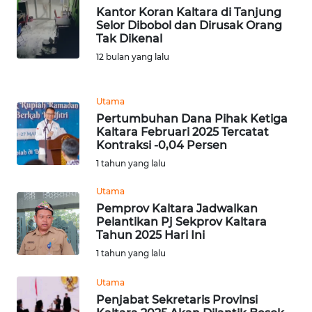
Kantor Koran Kaltara di Tanjung
WN
Selor Dibobol dan Dirusak Orang
BANTEN
Tak Dikenal
12 bulan yang lalu
WN
NTT
Utama
Pertumbuhan Dana Pihak Ketiga
WN
Kaltara Februari 2025 Tercatat
KEPRI
Kontraksi -0,04 Persen
1 tahun yang lalu
WN
Utama
PAPUA
Pemprov Kaltara Jadwalkan
Pelantikan Pj Sekprov Kaltara
WN
Tahun 2025 Hari Ini
PAPUA
1 tahun yang lalu
BARAT
Utama
WN
Penjabat Sekretaris Provinsi
RIAU