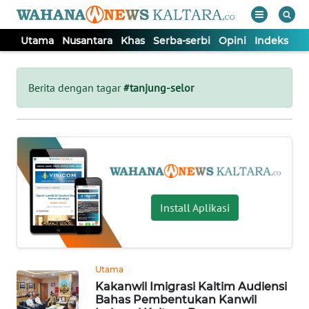
Utama
Nusantara
Khas
Serba-serbi
Opini
Indeks
WAHANA
Tutup
TV
Berita dengan tagar
#tanjung-selor
UTAMA
NUSANTARA
KHAS
Install Aplikasi
SERBA-
SERBI
Utama
Kakanwil Imigrasi Kaltim Audiensi
OPINI
Bahas Pembentukan Kanwil