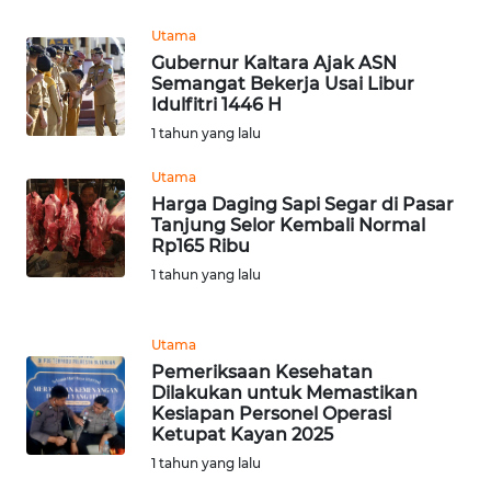
Utama
WN
Gubernur Kaltara Ajak ASN
BABEL
Semangat Bekerja Usai Libur
Idulfitri 1446 H
WN
1 tahun yang lalu
SUMBAR
Utama
Harga Daging Sapi Segar di Pasar
WN
Tanjung Selor Kembali Normal
SUMSEL
Rp165 Ribu
1 tahun yang lalu
WN
BENGKULU
Utama
Pemeriksaan Kesehatan
WN
Dilakukan untuk Memastikan
LAMPUNG
Kesiapan Personel Operasi
Ketupat Kayan 2025
WN
1 tahun yang lalu
JATENG