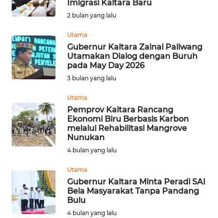
Imigrasi Kaltara Baru
Informasi
2 bulan yang lalu
INDEKS
Utama
BERITA
Gubernur Kaltara Zainal Paliwang
Utamakan Dialog dengan Buruh
pada May Day 2026
KONTAK
3 bulan yang lalu
KAMI
Utama
INFO
Pemprov Kaltara Rancang
IKLAN
Ekonomi Biru Berbasis Karbon
melalui Rehabilitasi Mangrove
Nunukan
TENTANG
4 bulan yang lalu
KAMI
Utama
PEDOMAN
Gubernur Kaltara Minta Peradi SAI
MEDIA
Bela Masyarakat Tanpa Pandang
SIBER
Bulu
4 bulan yang lalu