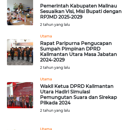
BEKASI
Pemerintah Kabupaten Malinau
Sesuaikan Visi, Misi Bupati dengan
WN
RPJMD 2025-2029
BOGOR
2 tahun yang lalu
Utama
WN
DEPOK
Rapat Paripurna Pengucapan
Sumpah Pimpinan DPRD
Kalimantan Utara Masa Jabatan
WN
2024-2029
TAPANULI
2 tahun yang lalu
UTARA
Utama
WN
Wakil Ketua DPRD Kalimantan
Utara Hadiri Simulasi
SAMOSIR
Pemungutan Suara dan Sirekap
Pilkada 2024
WN
2 tahun yang lalu
PADANG
LAWAS
Utama