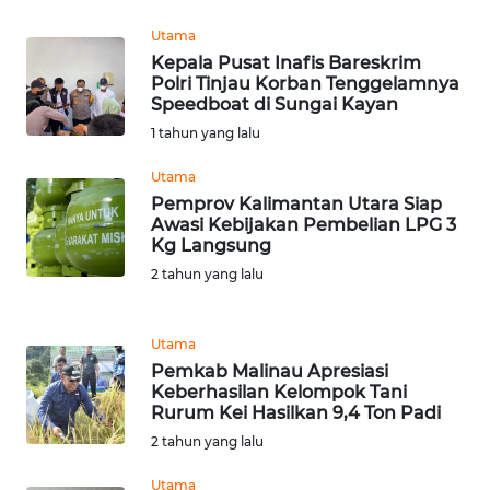
WN
Utama
TAPANULI
Kepala Pusat Inafis Bareskrim
TENGAH
Polri Tinjau Korban Tenggelamnya
Speedboat di Sungai Kayan
WN DELI
1 tahun yang lalu
SERDANG
Utama
WN
Pemprov Kalimantan Utara Siap
Awasi Kebijakan Pembelian LPG 3
TEBING
Kg Langsung
TINGGI
2 tahun yang lalu
WN
PAKPAK
Utama
Pemkab Malinau Apresiasi
WN
Keberhasilan Kelompok Tani
KARAWANG
Rurum Kei Hasilkan 9,4 Ton Padi
2 tahun yang lalu
WN
Utama