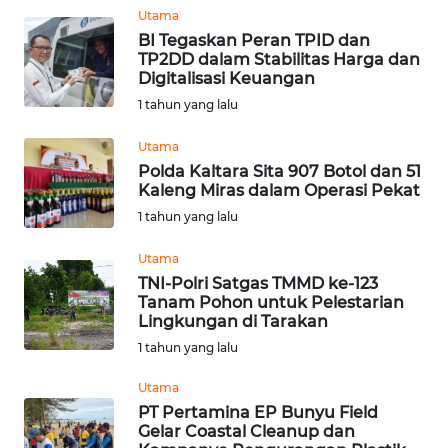
Utama
WN
BI Tegaskan Peran TPID dan
TP2DD dalam Stabilitas Harga dan
KALTARA
Digitalisasi Keuangan
1 tahun yang lalu
WN
KALSEL
Utama
Polda Kaltara Sita 907 Botol dan 51
WN
Kaleng Miras dalam Operasi Pekat
KALTIM
1 tahun yang lalu
Utama
WN
SULSEL
TNI-Polri Satgas TMMD ke-123
Tanam Pohon untuk Pelestarian
Lingkungan di Tarakan
WN
1 tahun yang lalu
GORONTALO
Utama
WN
PT Pertamina EP Bunyu Field
SULUT
Gelar Coastal Cleanup dan