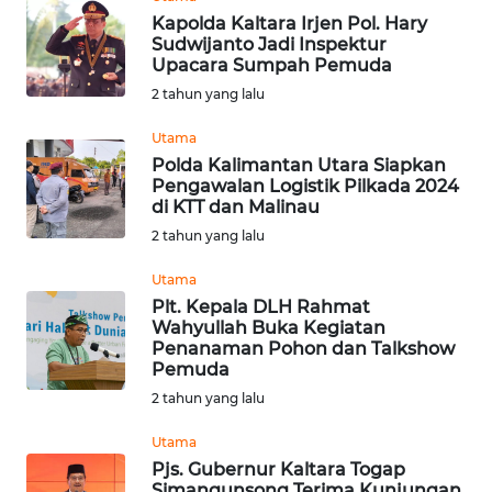
WN
Kapolda Kaltara Irjen Pol. Hary
SUMEDANG
Sudwijanto Jadi Inspektur
Upacara Sumpah Pemuda
2 tahun yang lalu
WN
CIANJUR
Utama
Polda Kalimantan Utara Siapkan
WN
Pengawalan Logistik Pilkada 2024
KEPULAUAN
di KTT dan Malinau
SERIBU
2 tahun yang lalu
Utama
WN
Plt. Kepala DLH Rahmat
TANGERANG
Wahyullah Buka Kegiatan
Penanaman Pohon dan Talkshow
WN
Pemuda
BINJAI
2 tahun yang lalu
Utama
WN
Pjs. Gubernur Kaltara Togap
CIREBON
Simangunsong Terima Kunjungan