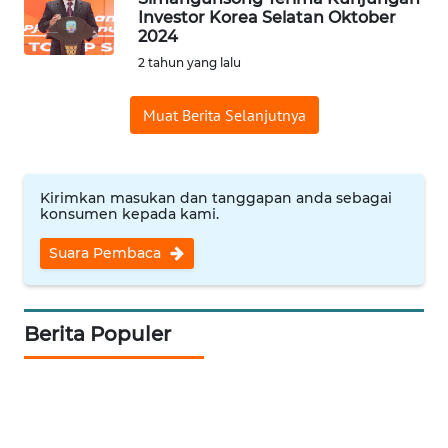
Investor Korea Selatan Oktober
WN
2024
INDRAMAYU
2 tahun yang lalu
WN
Muat Berita Selanjutnya
KUNINGAN
WN
Kirimkan masukan dan tanggapan anda sebagai
MAJALENGKA
konsumen kepada kami.
Suara Pembaca
WN
SUBANG
WN
Berita Populer
SUKABUMI
WN
PURWAKARTA