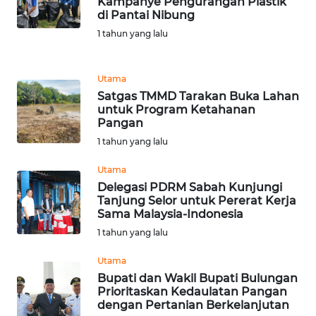
Kampanye Pengurangan Plastik
di Pantai Nibung
WN
1 tahun yang lalu
MALUKU
WN
Utama
MALUT
Satgas TMMD Tarakan Buka Lahan
untuk Program Ketahanan
Pangan
WN
1 tahun yang lalu
DAIRI
Utama
WN
Delegasi PDRM Sabah Kunjungi
DANAU
Tanjung Selor untuk Pererat Kerja
TOBA
Sama Malaysia-Indonesia
1 tahun yang lalu
WN
Utama
NIAS
Bupati dan Wakil Bupati Bulungan
Prioritaskan Kedaulatan Pangan
WN
dengan Pertanian Berkelanjutan
LANGKAT