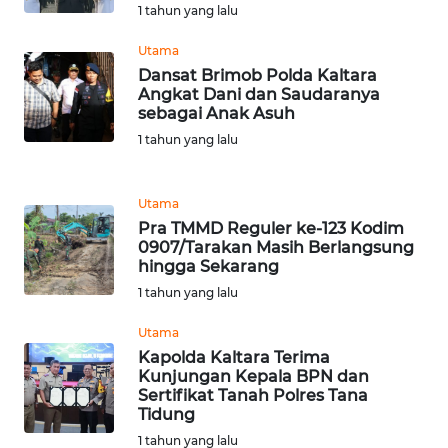
1 tahun yang lalu
WN
Utama
TAPANULI
Dansat Brimob Polda Kaltara
SELATAN
Angkat Dani dan Saudaranya
sebagai Anak Asuh
1 tahun yang lalu
WN
TANJUNG
LESUNG
Utama
Pra TMMD Reguler ke-123 Kodim
WN
0907/Tarakan Masih Berlangsung
KARO
hingga Sekarang
1 tahun yang lalu
WN
Utama
SIMALUNGUN
Kapolda Kaltara Terima
Kunjungan Kepala BPN dan
WN
Sertifikat Tanah Polres Tana
LABUHANBATU
Tidung
1 tahun yang lalu