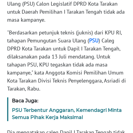
Ulang (PSU) Calon Legislatif DPRD Kota Tarakan
REDAKSI
untuk Daerah Pemilihan I Tarakan Tengah tidak ada
masa kampanye.
KARIR
"Berdasarkan petunjuk teknis (juknis) dari KPU RI,
DISCLAIMER
tahapan Pemungutan Suara Ulang (
PSU
) Caleg
DPRD Kota Tarakan untuk Dapil I Tarakan Tengah,
Wahana
News
dilaksanakan pada 13 Juli mendatang. Untuk
Regional
tahapan PSU, KPU tegaskan tidak ada masa
kampanye," kata Anggota Komisi Pemilihan Umum
WN
Kota Tarakan Divisi Teknis Penyelenggara, Asriadi di
SUMUT
Tarakan, Rabu.
WN
Baca Juga:
JAKARTA
PSU Terbentur Anggaran, Kemendagri Minta
Semua Pihak Kerja Maksimal
WN
JABAR
Dia mengatakan caleg Dapil I Tarakan Tengah tidak