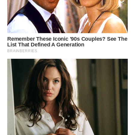
WN
TAPANULI
SELATAN
WN
TANJUNG
LESUNG
WN
KARO
WN
SIMALUNGUN
WN
LABUHANBATU