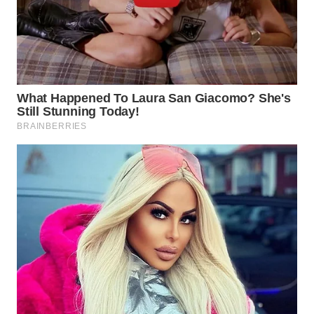
WN
PRIANGAN
TIMUR
WN
SEMARANG
WN
SOLO
WN
BOROBUDUR
WN
MADURA
WN
SURABAYA