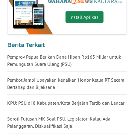
WN
Install Aplikasi
NUSANTARA
WN
JOGJA
Berita Terkait
Pemprov Papua Berikan Dana Hibah Rp165 Miliar untuk
WN
JATIM
Pemungutan Suara Ulang (PSU)
WN
Pemkot Jambi Upayakan Kenaikan Honor Ketua RT Secara
BALI
Bertahap dan Bijaksana
WN
KPU: PSU di 8 Kabupaten/Kota Berjalan Tertib dan Lancar
KALBAR
Soroti Putusan MK Soal PSU, Legislator: Kalau Ada
WN
Pelanggaran, Diskualifikasi Saja!
KALTENG