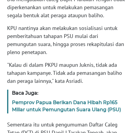
diperkenankan untuk melakukan pemasangan
WN
segala bentuk alat peraga ataupun baliho.
BANTEN
KPU nantinya akan melakukan sosialisasi untuk
WN
pemberitahuan tahapan PSU mulai dari
NTT
pemungutan suara, hingga proses rekapitulasi dan
pleno penetapan.
WN
KEPRI
"Kalau di dalam PKPU maupun Juknis, tidak ada
tahapan kampanye. Tidak ada pemasangan baliho
WN
dan peraga lainnya," kata Asriadi.
PAPUA
Baca Juga:
WN
Pemprov Papua Berikan Dana Hibah Rp165
PAPUA
Miliar untuk Pemungutan Suara Ulang (PSU)
BARAT
Sementara itu untuk pengumuman Daftar Caleg
WN
Tetap (DCT) di PSU Dapil I Tarakan Tengah, akan
RIAU