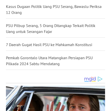
Kasus Dugaan Politik Uang PSU Serang, Bawaslu Periksa
WN
12 Orang
KALTARA
PSU Pilbup Serang, 5 Orang Ditangkap Terkait Politik
WN
Uang untuk Serangan Fajar
KALSEL
7 Daerah Gugat Hasil PSU ke Mahkamah Konstitusi
WN
KALTIM
Pemkab Gorontalo Utara Matangkan Persiapan PSU
Pilkada 2024 Sabtu Mendatang
WN
SULSEL
WN
GORONTALO
WN
SULUT