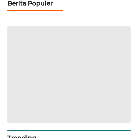
Berita Populer
MAWAKA
ID
MARTABAT
NET
PLN
WATCH
MKLI
LPKKI
LKKI
KOPEKLIN