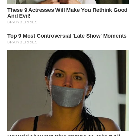
WN
TAPANULI
TENGAH
WN DELI
SERDANG
WN
TEBING
TINGGI
WN
PAKPAK
WN
KARAWANG
WN