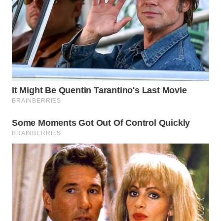
WN
MALUKU
WN
MALUT
WN
DAIRI
WN
DANAU
TOBA
WN
NIAS
WN
LANGKAT