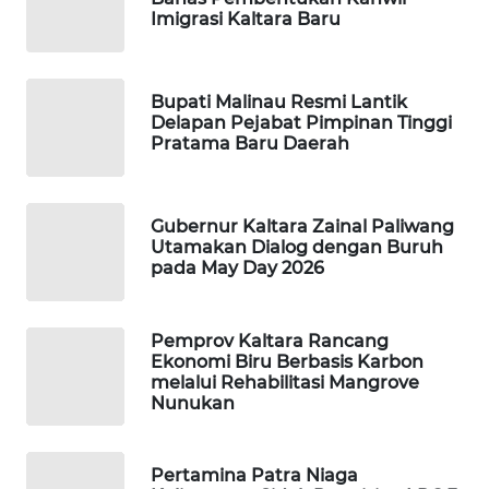
Imigrasi Kaltara Baru
WAHANA
SPORT
Bupati Malinau Resmi Lantik
Delapan Pejabat Pimpinan Tinggi
WAHANA
Pratama Baru Daerah
UMKM
WAHANA
Gubernur Kaltara Zainal Paliwang
SELEB
Utamakan Dialog dengan Buruh
pada May Day 2026
WAHANA
PERSONA
Pemprov Kaltara Rancang
Ekonomi Biru Berbasis Karbon
WAHANA
melalui Rehabilitasi Mangrove
OTOMOTIF
Nunukan
WAHANA
HEALTH
Pertamina Patra Niaga