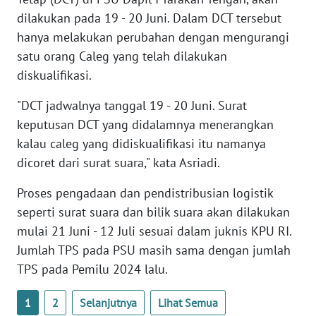
dilakukan pada 19 - 20 Juni. Dalam DCT tersebut
hanya melakukan perubahan dengan mengurangi
WN
SERAMBI
satu orang Caleg yang telah dilakukan
diskualifikasi.
WN
JAMBI
"DCT jadwalnya tanggal 19 - 20 Juni. Surat
keputusan DCT yang didalamnya menerangkan
WN
kalau caleg yang didiskualifikasi itu namanya
SULTRA
dicoret dari surat suara," kata Asriadi.
Proses pengadaan dan pendistribusian logistik
WN
NTB
seperti surat suara dan bilik suara akan dilakukan
mulai 21 Juni - 12 Juli sesuai dalam juknis KPU RI.
WN
Jumlah TPS pada PSU masih sama dengan jumlah
SULTENG
TPS pada Pemilu 2024 lalu.
WN
1
2
Selanjutnya
Lihat Semua
SULBAR