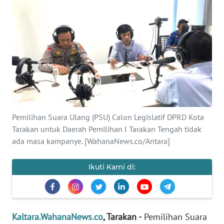
Informasi
INDEKS
BERITA
KONTAK
KAMI
INFO
Pemilihan Suara Ulang (PSU) Calon Legislatif DPRD Kota
IKLAN
Tarakan untuk Daerah Pemilihan I Tarakan Tengah tidak
ada masa kampanye. [WahanaNews.co/Antara]
TENTANG
KAMI
Ikuti Kami di:
PEDOMAN
MEDIA
SIBER
Kaltara.WahanaNews.co
, Tarakan -
Pemilihan Suara