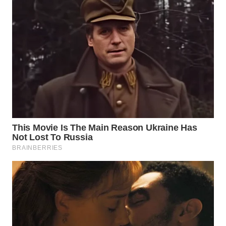
WN
SUMEDANG
WN
CIANJUR
WN
KEPULAUAN
SERIBU
WN
TANGERANG
WN
BINJAI
WN
CIREBON