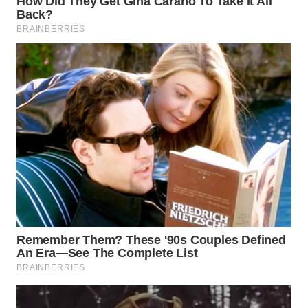
BEKASI
WN
BOGOR
WN
DEPOK
WN
TAPANULI
UTARA
WN
SAMOSIR
WN
PADANG
LAWAS