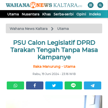
Utama
Nusantara
Khas
Serba-serbi
Opini
Indeks
WAHANA
Tutup
TV
Wahana News Kaltara
Utama
UTAMA
PSU Calon Legislatif DPRD
Tarakan Tengah Tanpa Masa
NUSANTARA
Kampanye
Raka Manurung - Utama
KHAS
Rabu, 19 Juni 2024 - 23:16 WIB
SERBA-
SERBI
OPINI