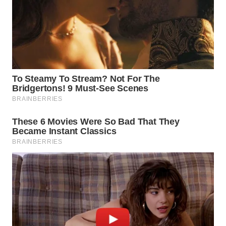
WN
INDRAMAYU
WN
KUNINGAN
WN
MAJALENGKA
WN
SUBANG
WN
SUKABUMI
WN
PURWAKARTA