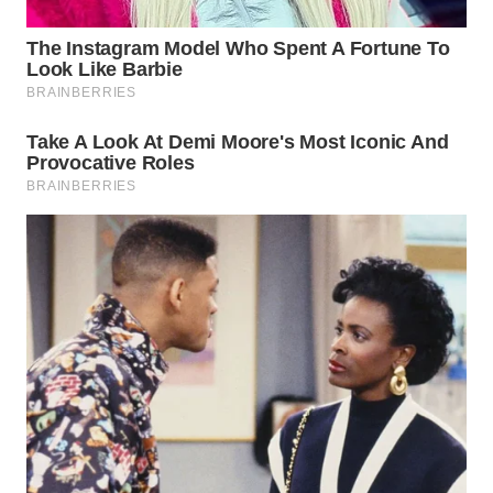
WN
NATUNA
WN
BINTAN
WN
MANDALIKA
WN
LIKUPANG
WN
LABUANBAJO
WN
BORNEO