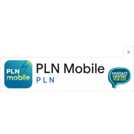
SONYA
ASA
NEWS
X