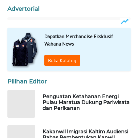
Advertorial
WAHANA
LISTRIK
Dapatkan Merchandise Eksklusif
WAHANA
Wahana News
TRAVEL
Buka Katalog
WAHANA
TV
Pilihan Editor
WAHANANEWS
ID
Penguatan Ketahanan Energi
Pulau Maratua Dukung Pariwisata
WAHANANEWS
dan Perikanan
CO ID
WAHANANEWS
Kakanwil Imigrasi Kaltim Audiensi
NET
Bahas Pembentukan Kanwil