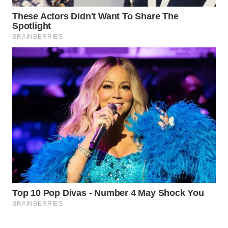
Wahana
Media
Group
WAHANA
NEWS
WAHANA
TANI
WAHANA
ADVOKAT
WAHANA
INFRASTRUKTUR
WAHANA
KONSUMEN