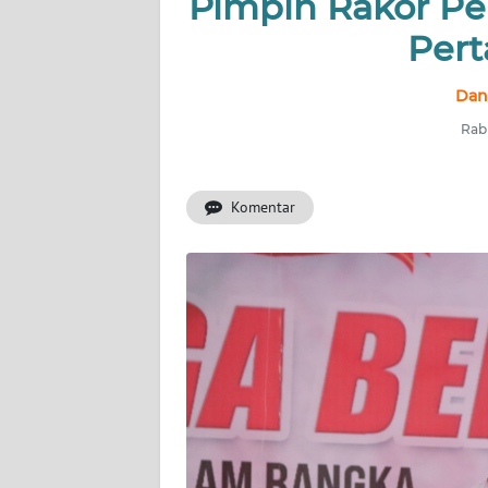
Pimpin Rakor Pe
Pert
INDEKS
BERITA
Dan
KONTAK
Rabu
KAMI
Komentar
INFO
IKLAN
TENTANG
KAMI
PEDOMAN
MEDIA
SIBER
REDAKSI