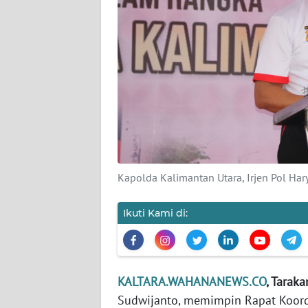
KARIR
DISCLAIMER
Wahana
News
Regional
WN
SUMUT
Kapolda Kalimantan Utara, Irjen Pol Ha
WN
Ikuti Kami di:
JAKARTA
WN
JABAR
KALTARA.WAHANANEWS.CO
, Taraka
Sudwijanto, memimpin Rapat Koord