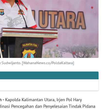
ry Sudwijanto. [WahanaNews.co/PoldaKaltara]
n -
Kapolda Kalimantan Utara, Irjen Pol Hary
inasi Pencegahan dan Penyelesaian Tindak Pidana