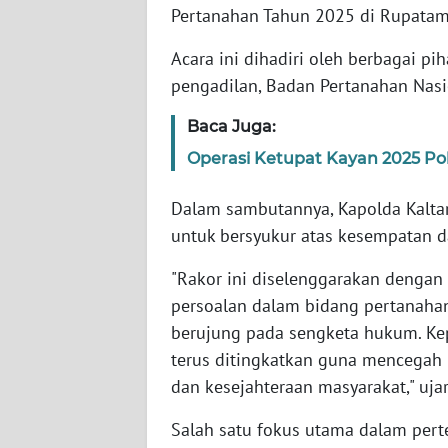
WN
Pertanahan Tahun 2025 di Rupatama
BANTEN
Acara ini dihadiri oleh berbagai pih
WN
pengadilan, Badan Pertanahan Nasio
NTT
Baca Juga:
WN
Operasi Ketupat Kayan 2025 Pol
KEPRI
Dalam sambutannya, Kapolda Kalta
WN
untuk bersyukur atas kesempatan d
PAPUA
"Rakor ini diselenggarakan denga
persoalan dalam bidang pertanahan
WN
PAPUA
berujung pada sengketa hukum. Ke
BARAT
terus ditingkatkan guna mencegah 
dan kesejahteraan masyarakat," uja
WN
RIAU
Salah satu fokus utama dalam pert