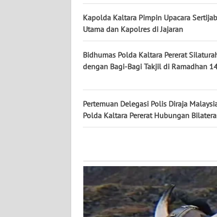
WN
KALTARA
Kapolda Kaltara Pimpin Upacara Sertijab
Utama dan Kapolres di Jajaran
WN
KALSEL
Bidhumas Polda Kaltara Pererat Silatura
dengan Bagi-Bagi Takjil di Ramadhan 1
WN
KALTIM
Pertemuan Delegasi Polis Diraja Malaysi
WN
Polda Kaltara Pererat Hubungan Bilatera
SULSEL
WN
GORONTALO
WN
SULUT