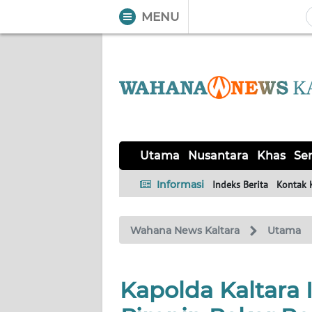
MENU
WAHANA
Tutup
TV
UTAMA
NUSANTARA
Utama
Nusantara
Khas
Ser
KHAS
Informasi
Indeks Berita
Kontak 
SERBA-
Wahana News Kaltara
Utama
SERBI
OPINI
Kapolda Kaltara 
Informasi