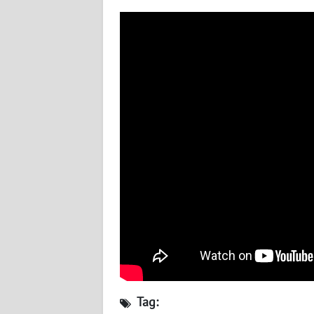
WN
BABEL
WN
SUMBAR
WN
SUMSEL
WN
BENGKULU
WN
LAMPUNG
WN
JATENG
Tag: