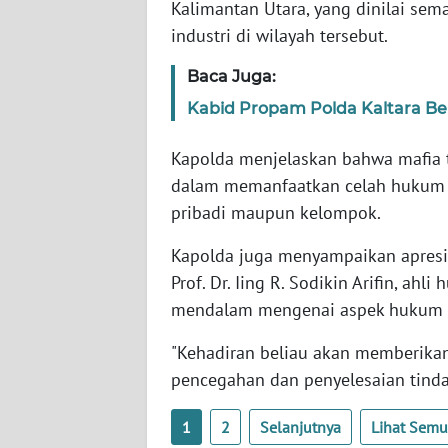
Kalimantan Utara, yang dinilai se
WN
industri di wilayah tersebut.
SERAMBI
Baca Juga:
WN
Kabid Propam Polda Kaltara Ber
JAMBI
Kapolda menjelaskan bahwa mafia 
WN
dalam memanfaatkan celah hukum d
SULTRA
pribadi maupun kelompok.
WN
Kapolda juga menyampaikan apresia
NTB
Prof. Dr. Iing R. Sodikin Arifin, a
mendalam mengenai aspek hukum d
WN
SULTENG
"Kehadiran beliau akan memberikan
pencegahan dan penyelesaian tinda
WN
SULBAR
1
2
Selanjutnya
Lihat Sem