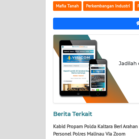
WN
Mafia Tanah
Perkembangan Industri
NUSANTARA
WN
JOGJA
WN
JATIM
Jadilah
WN
BALI
WN
KALBAR
Berita Terkait
WN
Kabid Propam Polda Kaltara Beri Arahan
KALTENG
Personel Polres Malinau Via Zoom